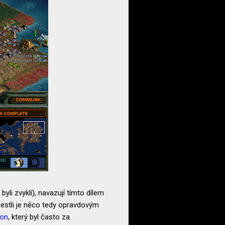
yli zvyklí), navazují tímto dílem
Jestli je něco tedy opravdovým
ion
, který byl často za