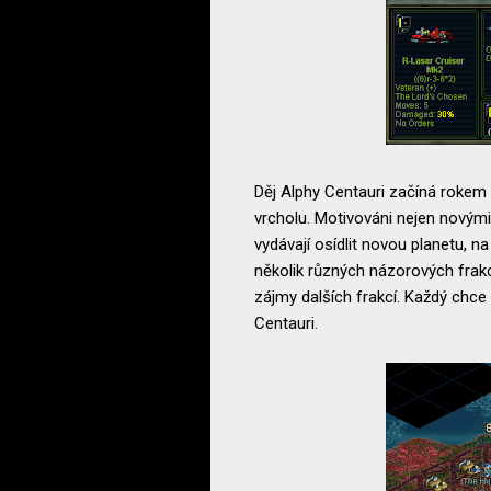
Děj Alphy Centauri začíná rokem 
vrcholu. Motivováni nejen novými o
vydávají osídlit novou planetu, n
několik různých názorových frakc
zájmy dalších frakcí. Každý chce
Centauri.