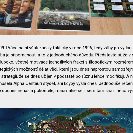
99. Práce na ní však začaly fakticky v roce 1996, tedy záhy po vydán
řeba je připomenout, a to z jednoduchého důvodu. Představte si, že v
luboko, včetně motivace jednotlivých frakcí s filosofickým rozměrem.
rategických možností dělat věci, které jsou dnes naprostou samozře
trategií, že se dnes už jen v podstatě po různu lehce modifikují. A 
emusela Alpha Centauri stydět, ani kdyby vyšla dnes. Jednoduše řečeno
že dodnes nenašla pokořitele, maximálně se jí sem tam snaží něco vyr