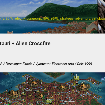
Přeskočit na hlavní obsah
z 90 % retro) – dungeony, RPG, jRPG, strategie, adventury, simulátor
auri + Alien Crossfire
 / Developer: Firaxis / Vydavatel: Electronic Arts / Rok: 1999