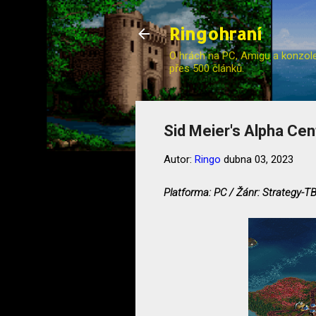
Ringohraní
O hrách na PC, Amigu a konzole (
přes 500 článků.
Sid Meier's Alpha Cent
Autor:
Ringo
dubna 03, 2023
Platforma: PC / Žánr: Strategy-TBS