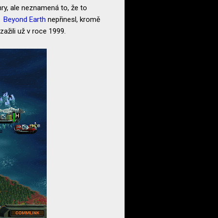
hry, ale neznamená to, že to
 a
Beyond Earth
nepřinesl, kromě
ažili už v roce 1999.