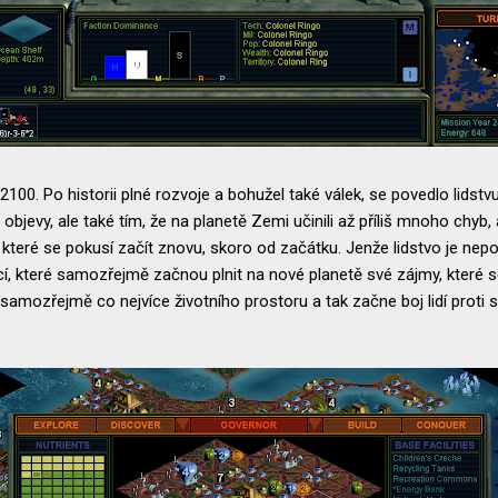
2100. Po historii plné rozvoje a bohužel také válek, se povedlo lids
bjevy, ale také tím, že na planetě Zemi učinili až příliš mnoho chyb, a
a které se pokusí začít znovu, skoro od začátku. Jenže lidstvo je nep
í, které samozřejmě začnou plnit na nové planetě své zájmy, které s
 samozřejmě co nejvíce životního prostoru a tak začne boj lidí proti