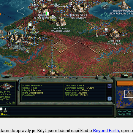
auri doopravdy je. Když jsem básnil například o
Beyond Earth
, spin 