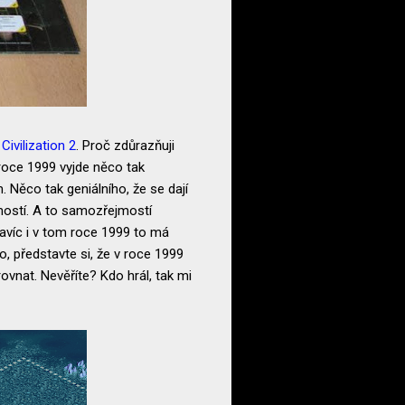
í
Civilization 2
. Proč zdůrazňuji
 roce 1999 vyjde něco tak
 Něco tak geniálního, že se dají
jmostí. A to samozřejmostí
navíc i v tom roce 1999 to má
, představte si, že v roce 1999
ovnat. Nevěříte? Kdo hrál, tak mi