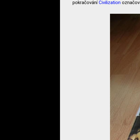
pokračování
Civilization
označov