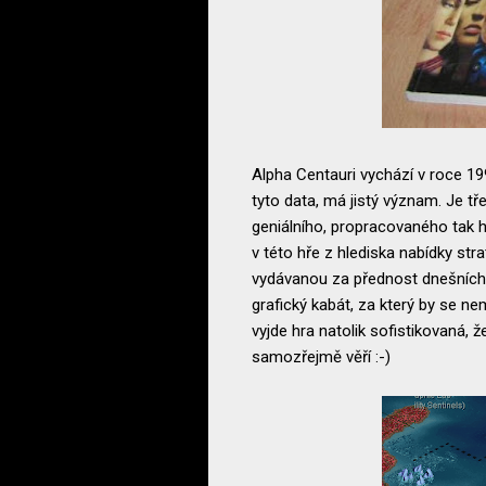
Alpha Centauri vychází v roce 19
tyto data, má jistý význam. Je t
geniálního, propracovaného tak h
v této hře z hlediska nabídky st
vydávanou za přednost dnešních s
grafický kabát, za který by se n
vyjde hra natolik sofistikovaná, 
samozřejmě věří :-)