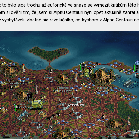
k to bylo sice trochu až euforické ve snaze se vymezit kritikům této 
m si ověřil tím, že jsem si Alphu Centauri nyní opět aktuálně zahrál
y vychytávek, vlastně nic revolučního, co bychom v Alpha Centauri nez