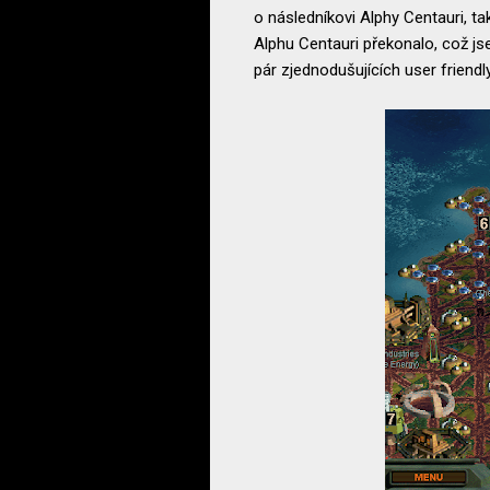
o následníkovi Alphy Centauri, ta
Alphu Centauri překonalo, což jse
pár zjednodušujících user friendl