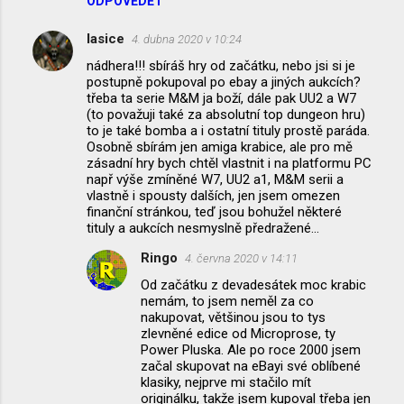
ODPOVĚDĚT
lasice
4. dubna 2020 v 10:24
nádhera!!! sbíráš hry od začátku, nebo jsi si je
postupně pokupoval po ebay a jiných aukcích?
třeba ta serie M&M ja boží, dále pak UU2 a W7
(to považuji také za absolutní top dungeon hru)
to je také bomba a i ostatní tituly prostě paráda.
Osobně sbírám jen amiga krabice, ale pro mě
zásadní hry bych chtěl vlastnit i na platformu PC
např výše zmíněné W7, UU2 a1, M&M serii a
vlastně i spousty dalších, jen jsem omezen
finanční stránkou, teď jsou bohužel některé
tituly a aukcích nesmyslně předražené...
Ringo
4. června 2020 v 14:11
Od začátku z devadesátek moc krabic
nemám, to jsem neměl za co
nakupovat, většinou jsou to tys
zlevněné edice od Microprose, ty
Power Pluska. Ale po roce 2000 jsem
začal skupovat na eBayi své oblíbené
klasiky, nejprve mi stačilo mít
originálku, takže jsem kupoval třeba jen