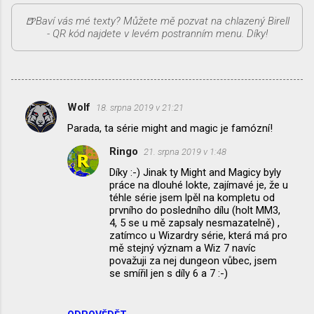
Wolf
18. srpna 2019 v 21:21
K
Parada, ta série might and magic je famózní!
o
Ringo
21. srpna 2019 v 1:48
m
Díky :-) Jinak ty Might and Magicy byly
e
práce na dlouhé lokte, zajímavé je, že u
n
téhle série jsem lpěl na kompletu od
prvního do posledního dílu (holt MM3,
t
4, 5 se u mě zapsaly nesmazatelně) ,
á
zatímco u Wizardry série, která má pro
mě stejný význam a Wiz 7 navíc
ř
považuji za nej dungeon vůbec, jsem
e
se smířil jen s díly 6 a 7 :-)