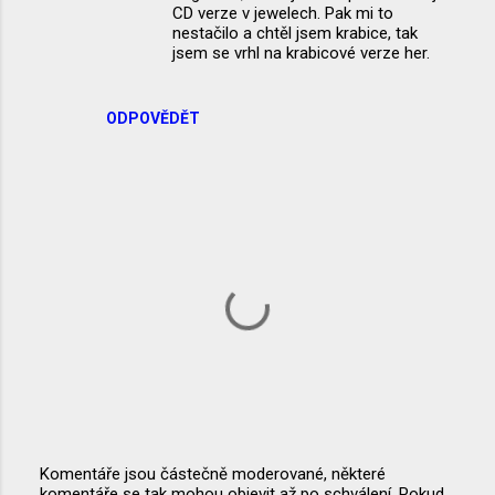
CD verze v jewelech. Pak mi to
nestačilo a chtěl jsem krabice, tak
jsem se vrhl na krabicové verze her.
ODPOVĚDĚT
Komentáře jsou částečně moderované, některé
komentáře se tak mohou objevit až po schválení. Pokud