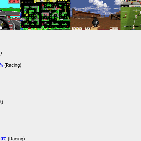
)
5%
(Racing)
t)
70%
(Racing)