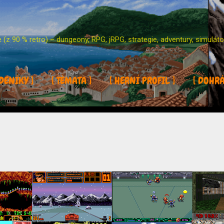
Přeskočit na hlavní obsah
z 90 % retro) – dungeony, RPG, jRPG, strategie, adventury, simulátor
DENÍKY ]
[ TÉMATA ]
[ HERNÍ PROFIL ]
[ DOHR