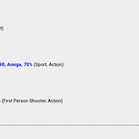
t)
990, Amiga, 70%
(Sport, Action)
%
(First Person Shooter, Action)
--------------------------------------------------------------------------