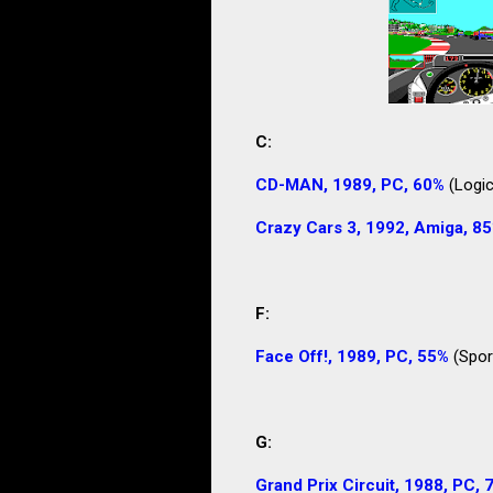
C:
CD-MAN, 1989, PC, 60%
(Logic
Crazy Cars 3, 1992, Amiga, 8
F:
Face Off!, 1989, PC, 55%
(Spor
G:
Grand Prix Circuit, 1988, PC, 