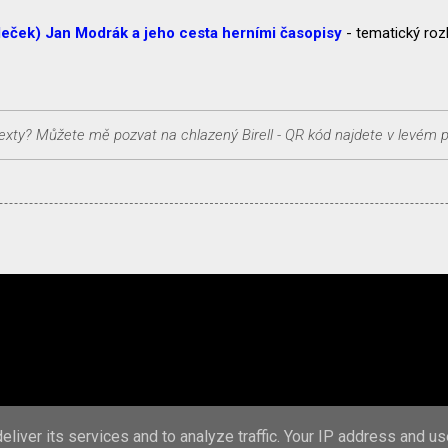
eček) Jan Modrák a jeho cesta herními časopisy
- tematický ro
Používá technologii služby Blogger
liver its services and to analyze traffic. Your IP address and u