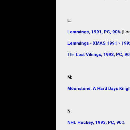
L:
Lemmings, 1991, PC, 90%
(Log
Lemmings - XMAS 1991 - 1992,
The
Lost Vikings, 1993, PC, 9
M:
Moonstone: A Hard Days Knigh
N:
NHL Hockey, 1993, PC, 90%