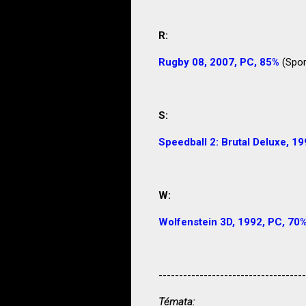
R:
Rugby 08, 2007, PC, 85%
(Spor
S:
Speedball 2: Brutal Deluxe, 1
W:
Wolfenstein 3D, 1992, PC, 70
------------------------------------
Témata: