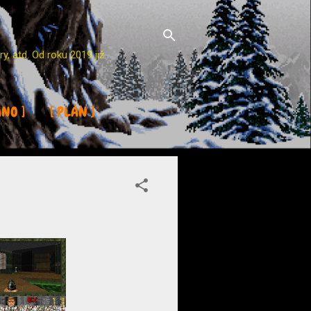
y, atd. Od roku 2019 již
ÁNO ]
[ PLÁN ]