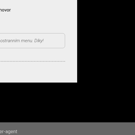
zhovor
ser-agent