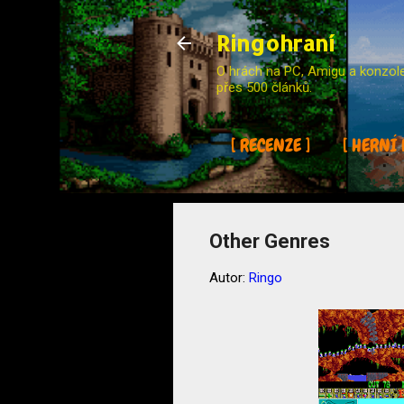
Ringohraní
O hrách na PC, Amigu a konzole (
přes 500 článků.
[ RECENZE ]
[ HERNÍ 
Other Genres
Autor:
Ringo