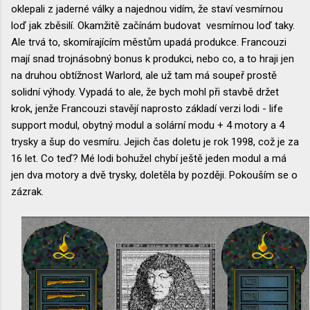
oklepali z jaderné války a najednou vidím, že staví vesmírnou
loď jak zběsilí. Okamžitě začínám budovat vesmírnou loď taky.
Ale trvá to, skomírajícím městům upadá produkce. Francouzi
mají snad trojnásobný bonus k produkci, nebo co, a to hraji jen
na druhou obtížnost Warlord, ale už tam má soupeř prostě
solidní výhody. Vypadá to ale, že bych mohl při stavbě držet
krok, jenže Francouzi stavějí naprosto základí verzi lodi - life
support modul, obytný modul a solární modu + 4 motory a 4
trysky a šup do vesmíru. Jejich čas doletu je rok 1998, což je za
16 let. Co teď? Mé lodi bohužel chybí ještě jeden modul a má
jen dva motory a dvě trysky, doletěla by později. Pokouším se o
zázrak.