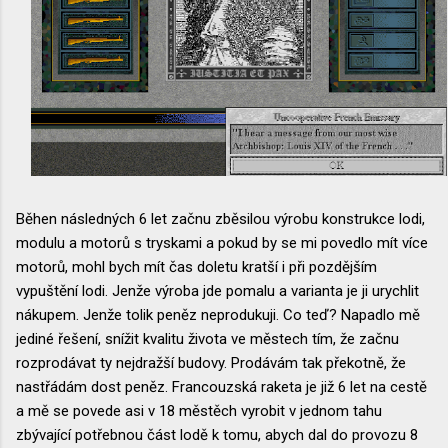
Běhen následných 6 let začnu zběsilou výrobu konstrukce lodi,
modulu a motorů s tryskami a pokud by se mi povedlo mít více
motorů, mohl bych mít čas doletu kratší i při pozdějším
vypuštění lodi. Jenže výroba jde pomalu a varianta je ji urychlit
nákupem. Jenže tolik peněz neprodukuji. Co teď? Napadlo mě
jediné řešení, snížit kvalitu života ve městech tím, že začnu
rozprodávat ty nejdražší budovy. Prodávám tak překotně, že
nastřádám dost peněz. Francouzská raketa je již 6 let na cestě
a mě se povede asi v 18 městěch vyrobit v jednom tahu
zbývající potřebnou část lodě k tomu, abych dal do provozu 8