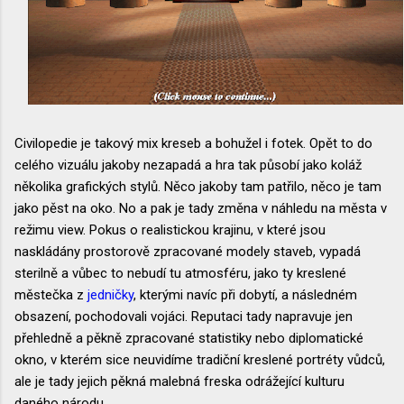
Civilopedie je takový mix kreseb a bohužel i fotek. Opět to do
celého vizuálu jakoby nezapadá a hra tak působí jako koláž
několika grafických stylů. Něco jakoby tam patřilo, něco je tam
jako pěst na oko. No a pak je tady změna v náhledu na města v
režimu view. Pokus o realistickou krajinu, v které jsou
naskládány prostorově zpracované modely staveb, vypadá
sterilně a vůbec to nebudí tu atmosféru, jako ty kreslené
městečka z
jedničky
, kterými navíc při dobytí, a následném
obsazení, pochodovali vojáci. Reputaci tady napravuje jen
přehledně a pěkně zpracované statistiky nebo diplomatické
okno, v kterém sice neuvidíme tradiční kreslené portréty vůdců,
ale je tady jejich pěkná malebná freska odrážející kulturu
daného národu.