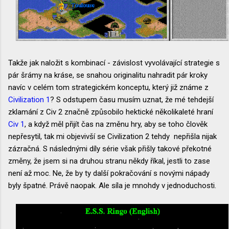
Takže jak naložit s kombinací - závislost vyvolávající strategie s
pár šrámy na kráse, se snahou originalitu nahradit pár kroky
navíc v celém tom strategickém konceptu, který již známe z
Civilization 1
? S odstupem času musím uznat, že mé tehdejší
zklamání z Civ 2 značně způsobilo hektické několikaleté hraní
Civ 1
, a když měl přijít čas na změnu hry, aby se toho člověk
nepřesytil, tak mi objevivší se Civilization 2 tehdy nepřišla nijak
zázračná. S následnými díly série však přišly takové překotné
změny, že jsem si na druhou stranu někdy říkal, jestli to zase
není až moc. Ne, že by ty další pokračování s novými nápady
byly špatné. Právě naopak. Ale síla je mnohdy v jednoduchosti.