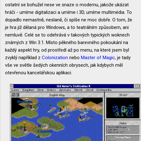
ostatní se bohužel nese ve snaze o modernu, jakože ukázat
hráči - umíme digitalizaci a umíme i 3D, umíme multimédia. To
dopadlo nemastně, neslaně, či spíše ne moc dobře. O tom, že
je hra již dělaná pro Windows, a to teatrálním způsobem, ani
nemluvě. Celé se to odehrává v takových typických woknech
známých z Win 3.1. Místo pěkného barevného pokoukání na
každý aspekt hry, od prostředí až po menu, na které jsem byl
zvyklý například z
Colonization
nebo
Master of Magic
, je tady
vše ve světle šedých okenních obrysech, jak kdybych měl
otevřenou kancelářskou aplikaci.