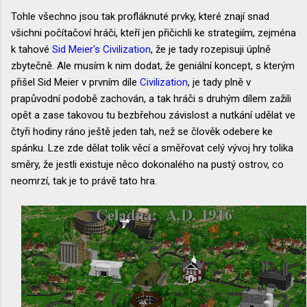
Tohle všechno jsou tak profláknuté prvky, které znají snad
všichni počítačoví hráči, kteří jen přičichli ke strategiím, zejména
k tahové
Sid Meier's Civilization
, že je tady rozepisuji úplně
zbytečně. Ale musím k nim dodat, že geniální koncept, s kterým
přišel Sid Meier v prvním díle
Civilization
, je tady plně v
prapůvodní podobě zachován, a tak hráči s druhým dílem zažili
opět a zase takovou tu bezbřehou závislost a nutkání udělat ve
čtyři hodiny ráno ještě jeden tah, než se člověk odebere ke
spánku. Lze zde dělat tolik věcí a směřovat celý vývoj hry tolika
směry, že jestli existuje něco dokonalého na pustý ostrov, co
neomrzí, tak je to právě tato hra.