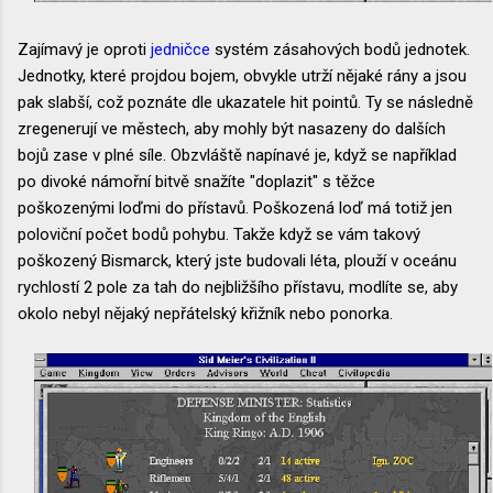
Zajímavý je oproti
jedničce
systém zásahových bodů jednotek.
Jednotky, které projdou bojem, obvykle utrží nějaké rány a jsou
pak slabší, což poznáte dle ukazatele hit pointů. Ty se následně
zregenerují ve městech, aby mohly být nasazeny do dalších
bojů zase v plné síle. Obzvláště napínavé je, když se například
po divoké námořní bitvě snažíte "doplazit" s těžce
poškozenými loďmi do přístavů. Poškozená loď má totiž jen
poloviční počet bodů pohybu. Takže když se vám takový
poškozený Bismarck, který jste budovali léta, plouží v oceánu
rychlostí 2 pole za tah do nejbližšího přístavu, modlíte se, aby
okolo nebyl nějaký nepřátelský křižník nebo ponorka.