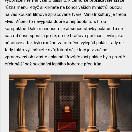
vyobrazení téměř všeho dalšího, k čemu se proklikáváte skrze
různá menu. Když si kliknete na koncil vašich ministrů, budou
na vás koukat filmově zpracované tváře. Ministr kultury je třeba
Elvis. Vůbec to nevypadá dobře a nepůsobí to s hrou
kompaktně. Dalším mínusem je absence stavby paláce. Ta se
čas od času spustila po té, co se hráčovo počínání jevilo jako
působivé a tak bylo možno za odměnu vylepšit palác. Tady ne,
tady takto vylepšujete svůj trůnní sál, který je vizuálně
zpracovaný obzvláště chladně. Rozšiřování paláce bylo prostě
efektnější než pokládání lepšího koberce před trůn.