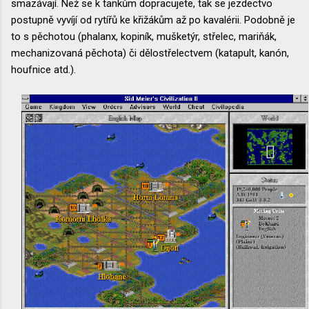
smazávají. Než se k tankům dopracujete, tak se jezdectvo
postupně vyvíjí od rytířů ke křižákům až po kavalérii. Podobně je
to s pěchotou (phalanx, kopiník, mušketýr, střelec, mariňák,
mechanizovaná pěchota) či dělostřelectvem (katapult, kanón,
houfnice atd.).