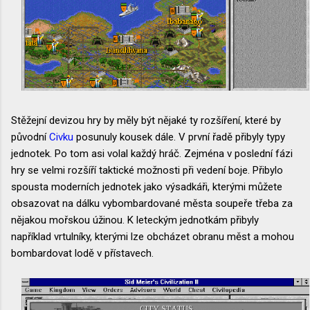
Stěžejní devizou hry by měly být nějaké ty rozšíření, které by
původní
Civku
posunuly kousek dále. V první řadě přibyly typy
jednotek. Po tom asi volal každý hráč. Zejména v poslední fázi
hry se velmi rozšíří taktické možnosti při vedení boje. Přibylo
spousta moderních jednotek jako výsadkáři, kterými můžete
obsazovat na dálku vybombardované města soupeře třeba za
nějakou mořskou úžinou. K leteckým jednotkám přibyly
například vrtulníky, kterými lze obcházet obranu měst a mohou
bombardovat lodě v přístavech.