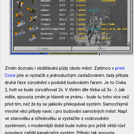
Změn doznalo i obdělávání půdy okolo měst. Zatímco v
první
Civce
jste si vystačili s jednoduchým zavlažováním, tady přibyla
druhá fáze zúrodnění v podobě budováním farem. Je to Civka
2, holt se bude zúrodňovat 2x. V třetím díle třeba už 3x :-) Jak
vidíte, spousta změn je hlavně ve jménu - bude tu toho více než
před tím, než že by se jakkoliv překopával systém. Samozřejmě
mnohé věci přibyly navíc i pro budování samotných měst. Např.
ve starověku a středověku si vystačíte s vodovodním
systémem, v modernější době bude nutno pro ještě větší růst
populace zařídit kanalizační systém. Přibylo tak spousta