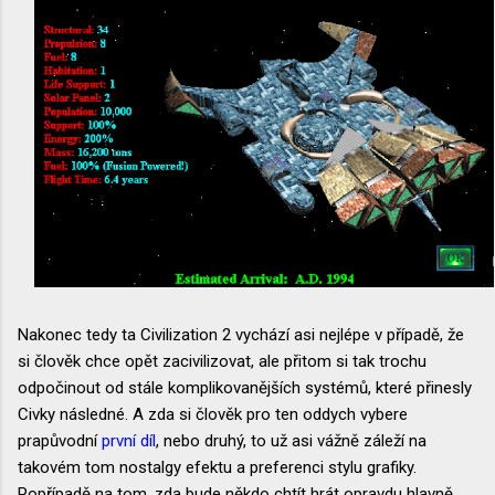
Nakonec tedy ta Civilization 2 vychází asi nejlépe v případě, že
si člověk chce opět zacivilizovat, ale přitom si tak trochu
odpočinout od stále komplikovanějších systémů, které přinesly
Civky následné. A zda si člověk pro ten oddych vybere
prapůvodní
první díl
, nebo druhý, to už asi vážně záleží na
takovém tom nostalgy efektu a preferenci stylu grafiky.
Popřípadě na tom, zda bude někdo chtít hrát opravdu hlavně