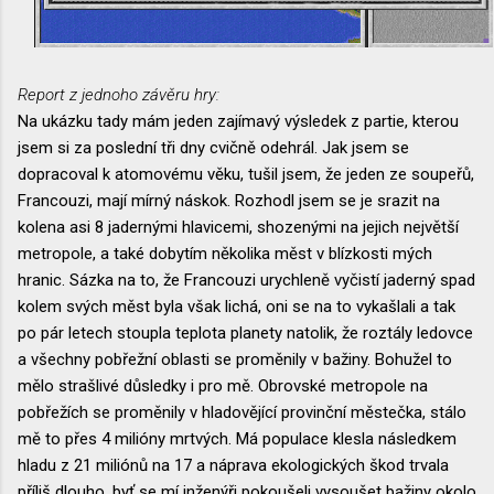
Report z jednoho závěru hry:
Na ukázku tady mám jeden zajímavý výsledek z partie, kterou
jsem si za poslední tři dny cvičně odehrál. Jak jsem se
dopracoval k atomovému věku, tušil jsem, že jeden ze soupeřů,
Francouzi, mají mírný náskok. Rozhodl jsem se je srazit na
kolena asi 8 jadernými hlavicemi, shozenými na jejich největší
metropole, a také dobytím několika měst v blízkosti mých
hranic. Sázka na to, že Francouzi urychleně vyčistí jaderný spad
kolem svých měst byla však lichá, oni se na to vykašlali a tak
po pár letech stoupla teplota planety natolik, že roztály ledovce
a všechny pobřežní oblasti se proměnily v bažiny. Bohužel to
mělo strašlivé důsledky i pro mě. Obrovské metropole na
pobřežích se proměnily v hladovějící provinční městečka, stálo
mě to přes 4 milióny mrtvých. Má populace klesla následkem
hladu z 21 miliónů na 17 a náprava ekologických škod trvala
příliš dlouho, byť se mí inženýři pokoušeli vysoušet bažiny okolo