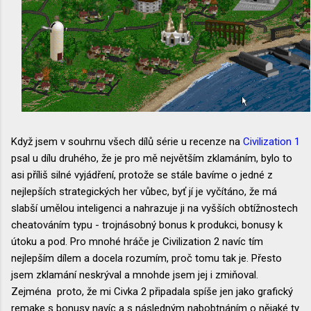
Když jsem v souhrnu všech dílů série u recenze na
Civilization 1
psal u dílu druhého, že je pro mě největším zklamáním, bylo to
asi příliš silné vyjádření, protože se stále bavíme o jedné z
nejlepších strategických her vůbec, byť jí je vyčítáno, že má
slabší umělou inteligenci a nahrazuje ji na vyšších obtížnostech
cheatováním typu - trojnásobný bonus k produkci, bonusy k
útoku a pod. Pro mnohé hráče je Civilization 2 navíc tím
nejlepším dílem a docela rozumím, proč tomu tak je. Přesto
jsem zklamání neskrýval a mnohde jsem jej i zmiňoval.
Zejména proto, že mi Civka 2 připadala spíše jen jako grafický
remake s bonusy navíc a s následným nabobtnáním o nějaké ty