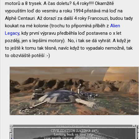
motorů a 8 trysek. A čas doletu? 6,4 roky!!!! Okamžitě
vypouštím loď do vesmíru a roku 1994 přistává má loď na
Alphě Centauri. Až dorazí za další 4 roky Francouzi, budou tady
koukat na mé kolonie (trochu to připomíná příběh z
Alien
Legacy
, kdy první výpravu předběhla loď postavena o x let
později, jen s lepšími motory). No, i tak se dá vyhrát. A když je
to ještě k tomu tak těsně, navíc když to vypadalo nemožně, tak
to obzvláště potěší :-)