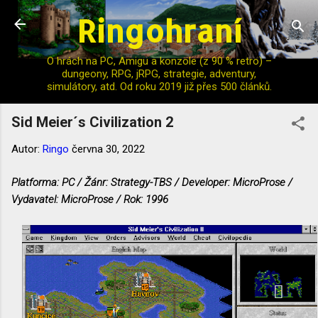
Ringohraní
Přeskočit na hlavní obsah
O hrách na PC, Amigu a konzole (z 90 % retro) –
dungeony, RPG, jRPG, strategie, adventury,
simulátory, atd. Od roku 2019 již přes 500 článků.
Sid Meier´s Civilization 2
Autor:
Ringo
června 30, 2022
Platforma: PC / Žánr: Strategy-TBS / Developer: MicroProse /
Vydavatel: MicroProse / Rok: 1996