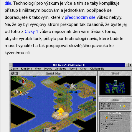
díle
. Technologií pro výzkum je více a tím se taky komplikuje
přístup k některým budovám a jednotkám, popřípadě se
dopracujete k takovým, které v
předchozím díle
vůbec nebyly.
Ne, že by byl vývojový strom překopán tak zásadně, že byste jej
od toho z
Civky 1
vůbec nepoznali. Jen vám třeba k tomu,
abyste vyrobili tank, přibylo pár technologií navíc, které budete
muset vynalézt a tak pospojovat složitějšího pavouka ke
kýženému cíli.