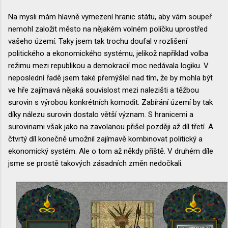
Na mysli mám hlavně vymezení hranic státu, aby vám soupeř
nemohl založit město na nějakém volném políčku uprostřed
vašeho území. Taky jsem tak trochu doufal v rozlišení
politického a ekonomického systému, jelikož například volba
režimu mezi republikou a demokracií moc nedávala logiku. V
neposlední řadě jsem také přemýšlel nad tím, že by mohla být
ve hře zajímavá nějaká souvislost mezi nalezišti a těžbou
surovin s výrobou konkrétních komodit. Zabírání území by tak
díky nálezu surovin dostalo větší význam. S hranicemi a
surovinami však jako na zavolanou přišel později až díl třetí. A
čtvrtý díl konečně umožnil zajímavě kombinovat politický a
ekonomický systém. Ale o tom až někdy příště. V druhém díle
jsme se prostě takových zásadních změn nedočkali.