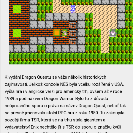
K vydání Dragon Questu se váže několik historických
zajímavostí. Jelikož konzole NES byla vcelku rozšířená v USA,
vyšla hra i v anglické verzi pro americký trh, ovšem až v roce
1989 a pod názvem Dragon Warrior. Bylo to z důvodu
neúprosného sporu o práva na název Dragon Quest, neboť tak
se přesně jmenovala stolní RPG hra z roku 1980. Tu zakoupila
později firma TSR, která se na trhu stala gigantem a
vydavatelství Enix nechtělo jít s TSR do sporu o značku kvůli