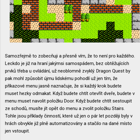
Samozřejmě to zobecňuji a přesně vím, že to není pro každého.
Leckdo je již na hraní jakýmsi samospádem, bez obtěžujících
prvků třeba u ovládání, už neoblomně zvyklý. Dragon Quest by
pak mohl způsobit újmu lidskému pohodlí už jen tím, že
příkazové menu jasně naznačuje, že si každý krok budete
muset hezky odmakat. Když budete chtít otevřít dveře, budete v
menu muset navolit položku Door. Když budete chtít sestoupit
ze schodů, musíte jít opět do menu a zvolit položku Stairs.
Tohle jsou příklady činností, které už jen o pár let později byly v
hrách obvykle již plně automatizovány a stačilo na dané místo
jen vstoupit.