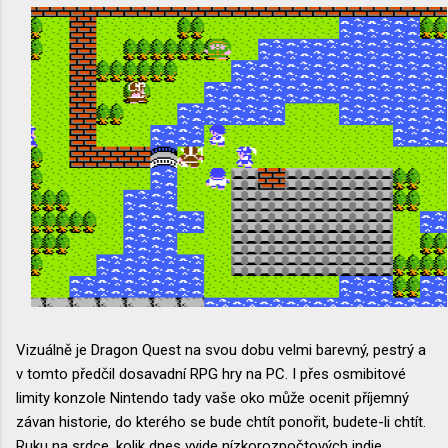
Vizuálně je Dragon Quest na svou dobu velmi barevný, pestrý a
v tomto předčil dosavadní RPG hry na PC. I přes osmibitové
limity konzole Nintendo tady vaše oko může ocenit příjemný
závan historie, do kterého se bude chtít ponořit, budete-li chtít.
Ruku na srdce, kolik dnes vyjde nízkorozpočtových indie