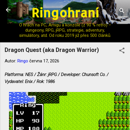
Ringohraní
Přeskočit na hlavní obsah
O hrách na PC, Amigu a konzole (z 90 % retro) –
dungeony, RPG, jRPG, strategie, adventury,
simulátory, atd. Od roku 2019 již přes 500 článků.
Dragon Quest (aka Dragon Warrior)
Autor:
Ringo
června 17, 2026
Platforma: NES / Žánr: jRPG / Developer: Chunsoft Co. /
Vydavatel: Enix / Rok: 1986