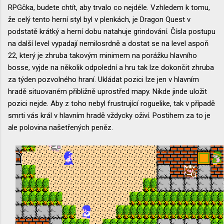
RPGčka, budete chtít, aby trvalo co nejdéle. Vzhledem k tomu,
že celý tento herní styl byl v plenkách, je Dragon Quest v
podstatě krátký a herní dobu natahuje grindování. Čísla postupu
na další level vypadají nemilosrdně a dostat se na level aspoň
22, který je zhruba takovým minimem na porážku hlavního
bosse, vyjde na několik odpolední a hru tak lze dokončit zhruba
za týden pozvolného hraní. Ukládat pozici lze jen v hlavním
hradě situovaném přibližně uprostřed mapy. Nikde jinde uložit
pozici nejde. Aby z toho nebyl frustrující roguelike, tak v případě
smrti vás král v hlavním hradě vždycky oživí. Postihem za to je
ale polovina našetřených peněz.