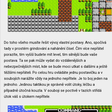
Do toho všeho musíte řešit vývoj vlastní postavy. Ano, spočívá
tady v prostém grindování a nahánění čísel. Čím více nepřátel
porazíte, tím vyšší budete mít level, tím silnější bude vaše
postava. Ta se pak může vydat do vzdálenějších a
nebezpečnějších míst, kde se bude moci utkat s dalšími a ještě
těžšími nepřáteli. Po celou hru ovládáte jednu postavičku a v
soubojích narážíte vždy na jednoho nepřítele. Je to boj jeden na
jednoho. Jedinou taktikou je správně volit útoky, léčbu a
případně útočná kouzla. V souboji se poctivě v tazích střídá
útok váš s útokem nepřítele.