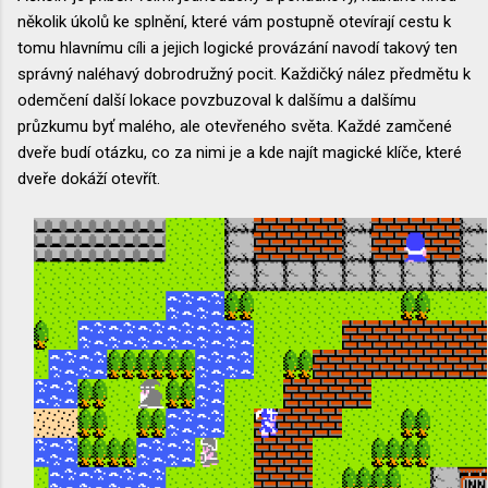
několik úkolů ke splnění, které vám postupně otevírají cestu k
tomu hlavnímu cíli a jejich logické provázání navodí takový ten
správný naléhavý dobrodružný pocit. Každičký nález předmětu k
odemčení další lokace povzbuzoval k dalšímu a dalšímu
průzkumu byť malého, ale otevřeného světa. Každé zamčené
dveře budí otázku, co za nimi je a kde najít magické klíče, které
dveře dokáží otevřít.