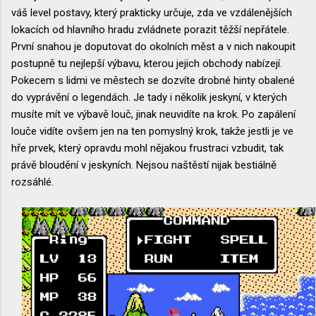
váš level postavy, který prakticky určuje, zda ve vzdálenějších
lokacích od hlavního hradu zvládnete porazit těžší nepřátele.
První snahou je doputovat do okolních měst a v nich nakoupit
postupně tu nejlepší výbavu, kterou jejich obchody nabízejí.
Pokecem s lidmi ve městech se dozvíte drobné hinty obalené
do vyprávění o legendách. Je tady i několik jeskyní, v kterých
musíte mít ve výbavě louč, jinak neuvidíte na krok. Po zapálení
louče vidíte ovšem jen na ten pomyslný krok, takže jestli je ve
hře prvek, který opravdu mohl nějakou frustraci vzbudit, tak
právě bloudění v jeskyních. Nejsou naštěstí nijak bestiálně
rozsáhlé.