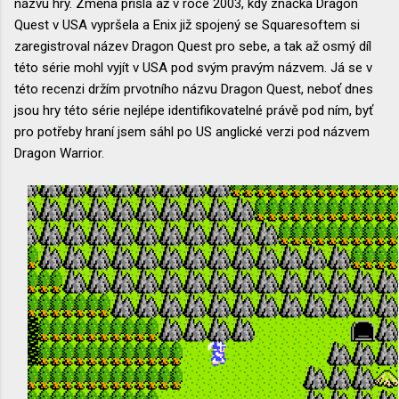
názvu hry. Změna přišla až v roce 2003, kdy značka Dragon
Quest v USA vypršela a Enix již spojený se Squaresoftem si
zaregistroval název Dragon Quest pro sebe, a tak až osmý díl
této série mohl vyjít v USA pod svým pravým názvem. Já se v
této recenzi držím prvotního názvu Dragon Quest, neboť dnes
jsou hry této série nejlépe identifikovatelné právě pod ním, byť
pro potřeby hraní jsem sáhl po US anglické verzi pod názvem
Dragon Warrior.