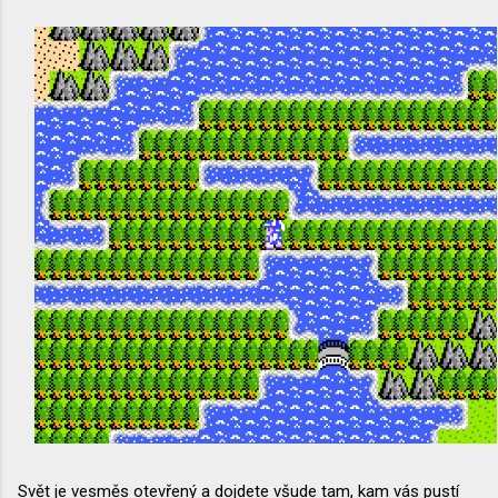
Svět je vesměs otevřený a dojdete všude tam, kam vás pustí