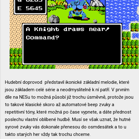
Hudební doprovod představil ikonické základní melodie, které
jsou základem celé série a neodmyslitelně k ní patří. V prvním
díle na NESu to možná působí již trochu úsměvně, protože jsou
to takové klasické skoro až automatové beep zvuky a
repetitivní tóny, které možná po čase vypnete, a dáte přednost
poslechu vlastní oblíbené hudbě. Musí se však uznat, že hutné
syrové zvuky vás dokonale přenesou do osmdesátek a to u
takto starých her vždy tak trochu chceme.