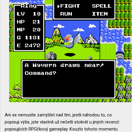
Ani se nemusíte zamýšlet nad tím, jestli náhodou to, co
popisuji výše, jste vlastně už nečetli stokrát u jiných recenzí
popisujících RPGčkový gameplay. Kouzlo tohoto momentu