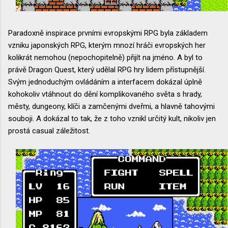
Paradoxně inspirace prvními evropskými RPG byla základem
vzniku japonských RPG, kterým mnozí hráči evropských her
kolikrát nemohou (nepochopitelně) přijít na jméno. A byl to
právě Dragon Quest, který udělal RPG hry lidem přístupnější.
Svým jednoduchým ovládáním a interfacem dokázal úplně
kohokoliv vtáhnout do dění komplikovaného světa s hrady,
městy, dungeony, klíči a zamčenými dveřmi, a hlavně tahovými
souboji. A dokázal to tak, že z toho vznikl určitý kult, nikoliv jen
prostá casual záležitost.