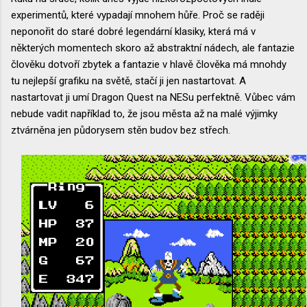
experimentů, které vypadají mnohem hůře. Proč se raději
neponořit do staré dobré legendární klasiky, která má v
některých momentech skoro až abstraktní nádech, ale fantazie
člověku dotvoří zbytek a fantazie v hlavě člověka má mnohdy
tu nejlepší grafiku na světě, stačí ji jen nastartovat. A
nastartovat ji umí Dragon Quest na NESu perfektně. Vůbec vám
nebude vadit například to, že jsou města až na malé výjimky
ztvárněna jen půdorysem stěn budov bez střech.