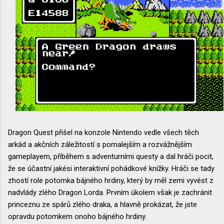
Dragon Quest přišel na konzole Nintendo vedle všech těch
arkád a akčních záležitostí s pomalejším a rozvážnějším
gameplayem, příběhem s adventurními questy a dal hráči pocit,
že se účastní jakési interaktivní pohádkové knížky. Hráči se tady
zhostí role potomka bájného hrdiny, který by měl zemi vyvést z
nadvlády zlého Dragon Lorda. Prvním úkolem však je zachránit
princeznu ze spárů zlého draka, a hlavně prokázat, že jste
opravdu potomkem onoho bájného hrdiny.