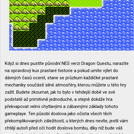
Když si dnes pustíte původní NES verzi Dragon Questu, narazíte
na opravdový kus prastaré historie a pokud umíte výlet do
dávných časů ocenit, stane se průzkum každičké prastaré
mechaniky součástí silné atmosféry, kterou můžete u této hry
zažít. Budete zkoumat, jak to bylo v tehdejší době ve své
podstatě až primitivně jednoduché, a stejně dokáže hra
překvapovat velmi chytlavými a zábavnými základy tohoto
gameplaye. Ten působí doslova jako očista všech těch
překomplikovaných záležitostí, u kterých dnes nevíte, jestli vám
chtějí autoři před oči hodit doslova bombu, díky níž bude váš