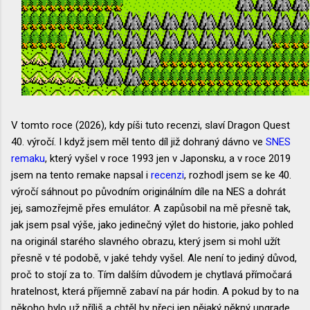
V tomto roce (2026), kdy píši tuto recenzi, slaví Dragon Quest
40. výročí. I když jsem měl tento díl již dohraný dávno ve
SNES
remaku
, který vyšel v roce 1993 jen v Japonsku, a v roce 2019
jsem na tento remake napsal i
recenzi
, rozhodl jsem se ke 40.
výročí sáhnout po původním originálním díle na NES a dohrát
jej, samozřejmě přes emulátor. A zapůsobil na mě přesně tak,
jak jsem psal výše, jako jedinečný výlet do historie, jako pohled
na originál starého slavného obrazu, který jsem si mohl užít
přesně v té podobě, v jaké tehdy vyšel. Ale není to jediný důvod,
proč to stojí za to. Tím dalším důvodem je chytlavá přímočará
hratelnost, která příjemně zabaví na pár hodin. A pokud by to na
někoho bylo už příliš a chtěl by přeci jen nějaký pěkný upgrade