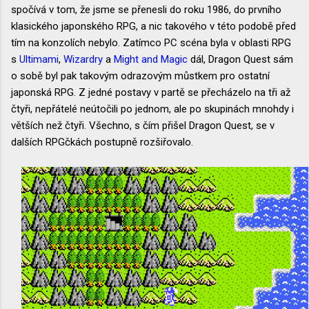
spočívá v tom, že jsme se přenesli do roku 1986, do prvního
klasického japonského RPG, a nic takového v této podobě před
tím na konzolích nebylo. Zatímco PC scéna byla v oblasti RPG
s
Ultimami
,
Wizardry
a
Might and Magic
dál, Dragon Quest sám
o sobě byl pak takovým odrazovým můstkem pro ostatní
japonská RPG. Z jedné postavy v partě se přecházelo na tři až
čtyři, nepřátelé neútočili po jednom, ale po skupinách mnohdy i
větších než čtyři. Všechno, s čím přišel Dragon Quest, se v
dalších RPGčkách postupně rozšiřovalo.