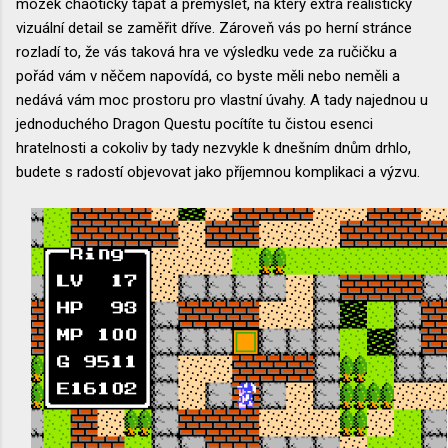
mozek chaoticky tápat a přemýšlet, na který extra realistický
vizuální detail se zaměřit dříve. Zároveň vás po herní stránce
rozladí to, že vás taková hra ve výsledku vede za ručičku a
pořád vám v něčem napovídá, co byste měli nebo neměli a
nedává vám moc prostoru pro vlastní úvahy. A tady najednou u
jednoduchého Dragon Questu pocítíte tu čistou esenci
hratelnosti a cokoliv by tady nezvykle k dnešním dnům drhlo,
budete s radostí objevovat jako příjemnou komplikaci a výzvu.