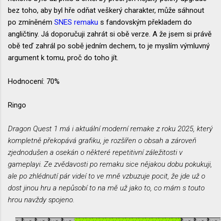
bez toho, aby byl hře odňat veškerý charakter, může sáhnout
po zmíněném
SNES remaku
s fandovským překladem do
angličtiny. Já doporučuji zahrát si obě verze. A že jsem si právě
obě teď zahrál po sobě jedním dechem, to je myslím výmluvný
argument k tomu, proč do toho jít.
Hodnocení: 70%
Ringo
Dragon Quest 1 má i aktuální moderní remake z roku 2025, který
kompletně překopává grafiku, je rozšířen o obsah a zároveň
zjednodušen a osekán o některé repetitivní záležitosti v
gameplayi. Ze zvědavosti po remaku sice nějakou dobu pokukuji,
ale po zhlédnutí pár videí to ve mně vzbuzuje pocit, že jde už o
dost jinou hru a nepůsobí to na mě už jako to, co mám s touto
hrou navždy spojeno.