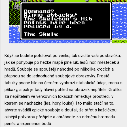
Když se budete potulovat po venku, tak uvidíte vaši postavičku,
jak se pohybuje po hezké mapě plné luk, lesů, hor, městeček a
hradů. Souboje se spouštějí náhodně po několika krocích a
přepnou se do jednoduché soubojové obrazovky. Prosté
tabulky psané bíle na černém vyobrazí statistické údaje, menu s
příkazy, a pak je tady hlavní pohled na obrázek nepřítele. Grafika
za nepřítelem ve venkovních lokacích reflektuje prostředí, v
kterém se nacházíte (les, hory, louka). I to málo stačí na to,
abyste sváděli epické souboje a doufali, že střet s každičkou
silnější potvorou přežijete a shrábnete za odměnu hromadu
peněz a experience bodů.