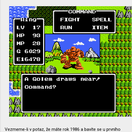
Vezmeme-li v potaz, že máte rok 1986 a bavíte se u prvního