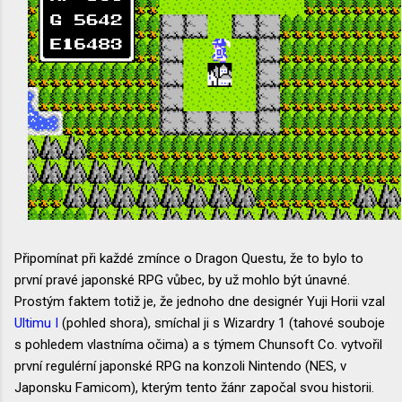
Připomínat při každé zmínce o Dragon Questu, že to bylo to
první pravé japonské RPG vůbec, by už mohlo být únavné.
Prostým faktem totiž je, že jednoho dne designér Yuji Horii vzal
Ultimu I
(pohled shora), smíchal ji s Wizardry 1 (tahové souboje
s pohledem vlastníma očima) a s týmem Chunsoft Co. vytvořil
první regulérní japonské RPG na konzoli Nintendo (NES, v
Japonsku Famicom), kterým tento žánr započal svou historii.