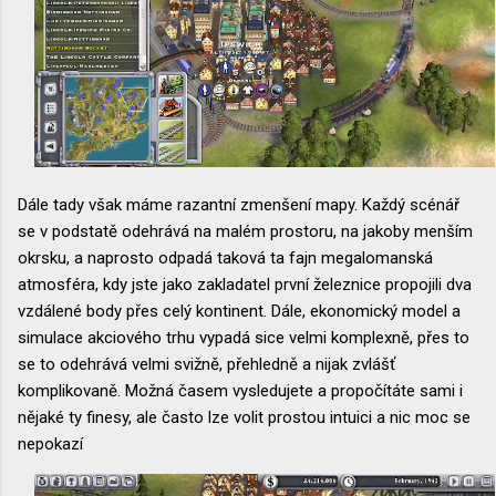
Dále tady však máme razantní zmenšení mapy. Každý scénář
se v podstatě odehrává na malém prostoru, na jakoby menším
okrsku, a naprosto odpadá taková ta fajn megalomanská
atmosféra, kdy jste jako zakladatel první železnice propojili dva
vzdálené body přes celý kontinent. Dále, ekonomický model a
simulace akciového trhu vypadá sice velmi komplexně, přes to
se to odehrává velmi svižně, přehledně a nijak zvlášť
komplikovaně. Možná časem vysledujete a propočítáte sami i
nějaké ty finesy, ale často lze volit prostou intuici a nic moc se
nepokazí