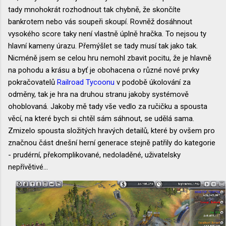
tady mnohokrát rozhodnout tak chybně, že skončíte
bankrotem nebo vás soupeři skoupí. Rovněž dosáhnout
vysokého score taky není vlastně úplně hračka. To nejsou ty
hlavní kameny úrazu. Přemýšlet se tady musí tak jako tak.
Nicméně jsem se celou hru nemohl zbavit pocitu, že je hlavně
na pohodu a krásu a byť je obohacena o různé nové prvky
pokračovatelů
Railroad Tycoonu
v podobě úkolování za
odměny, tak je hra na druhou stranu jakoby systémově
ohoblovaná. Jakoby mě tady vše vedlo za ručičku a spousta
věcí, na které bych si chtěl sám sáhnout, se udělá sama.
Zmizelo spousta složitých hravých detailů, které by ovšem pro
značnou část dnešní herní generace stejně patřily do kategorie
- prudérní, překomplikované, nedoladěné, uživatelsky
nepřívětivé...