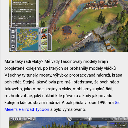
Máte taky rádi vlaky? Mě vždy fascinovaly modely krajin
propletené kolejemi, po kterých se proháněly modely vláčků.
Všechny ty tunely, mosty, výhybky, propracovaná nádraží, krása
pohledět. Stejně lákavá byla pro mě i představa, že bych něco
takového, jako model krajiny s vlaky, mohl smysluplně řídit,
rozhodovat se, jaký náklad kde převezu a kudy jak povedu
koleje a kde postavím nádraží. A pak příšla v roce 1990 hra
Sid
Meier's Railroad Tycoon
a bylo vymalováno.