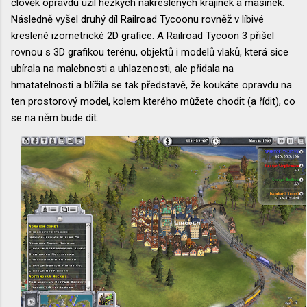
člověk opravdu užil hezkých nakreslených krajinek a mašinek.
Následně vyšel druhý díl Railroad Tycoonu rovněž v líbivé
kreslené izometrické 2D grafice. A Railroad Tycoon 3 přišel
rovnou s 3D grafikou terénu, objektů i modelů vlaků, která sice
ubírala na malebnosti a uhlazenosti, ale přidala na
hmatatelnosti a blížila se tak představě, že koukáte opravdu na
ten prostorový model, kolem kterého můžete chodit (a řídit), co
se na něm bude dít.