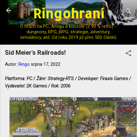
Ringohraní
Přeskočit na hlavní obsah
O hrách na PC, Amigu a konzole (z 90 % retro) –
dungeony, RPG, jRPG, strategie, adventury,
simulátory, atd. Od roku 2019 již přes 500 článků.
Sid Meier's Railroads!
Autor:
Ringo
srpna 17, 2022
Platforma: PC / Žánr: Strategy-RTS / Developer: Firaxis Games /
Vydavatel: 2K Games / Rok: 2006