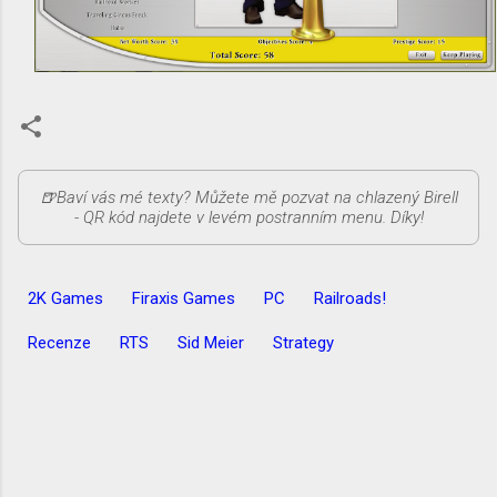
2K Games
Firaxis Games
PC
Railroads!
Recenze
RTS
Sid Meier
Strategy
K
o
m
e