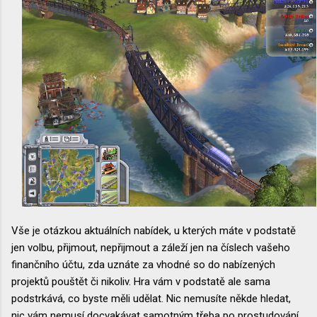
Vše je otázkou aktuálních nabídek, u kterých máte v podstatě
jen volbu, přijmout, nepřijmout a záleží jen na číslech vašeho
finančního účtu, zda uznáte za vhodné so do nabízených
projektů pouštět či nikoliv. Hra vám v podstatě ale sama
podstrkává, co byste měli udělat. Nic nemusíte někde hledat,
nic vám nemusí docvakávat samotným třeba po prostudování