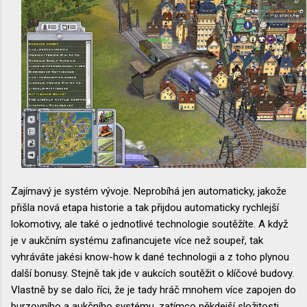
Zajímavý je systém vývoje. Neprobíhá jen automaticky, jakože
přišla nová etapa historie a tak přijdou automaticky rychlejší
lokomotivy, ale také o jednotlivé technologie soutěžíte. A když
je v aukčním systému zafinancujete více než soupeř, tak
vyhráváte jakési know-how k dané technologii a z toho plynou
další bonusy. Stejně tak jde v aukcích soutěžit o klíčové budovy.
Vlastně by se dalo říci, že je tady hráč mnohem více zapojen do
burzovního a aukčního systému, zatímco někdejší složitosti