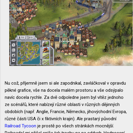
Nu což, příjemně jsem si ale zapodnikal, zavláčkoval v opravdu
pěkné grafice, vše na docela malém prostoru a vše odsýpalo
navíc docela rychle. Za dvě odpoledne jsem byl vítěz jednoho
ze scénářů, které nabízejí různé oblasti v různých dějinných
obdobích (např. Anglie, Francie, Německo, jihovýchodní Evropa,
různé části USA či x fiktivních krajin). Ale prastarý původní
Railroad Tycoon
je prostě po všech stránkách mocnější.
Railroads! mi přišel spíše tak trochu na na oddych. Hodnocení