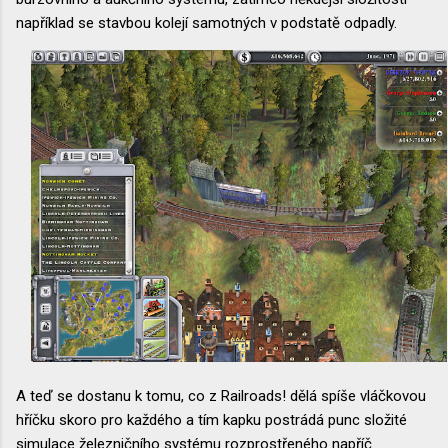
například se stavbou kolejí samotných v podstatě odpadly.
A teď se dostanu k tomu, co z Railroads! dělá spíše vláčkovou
hříčku skoro pro každého a tím kapku postrádá punc složité
simulace železničního systému rozprostřeného napříč