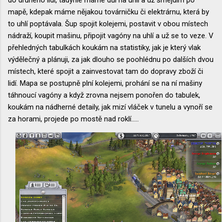
mapě, kdepak máme nějakou továrničku či elektrárnu, která by
to uhlí poptávala. Šup spojit kolejemi, postavit v obou místech
nádraží, koupit mašinu, připojit vagóny na uhlí a už se to veze. V
přehledných tabulkách koukám na statistiky, jak je který vlak
výdělečný a plánuji, za jak dlouho se poohlédnu po dalších dvou
místech, které spojit a zainvestovat tam do dopravy zboží či
lidí. Mapa se postupně plní kolejemi, prohání se na ní mašiny
táhnoucí vagóny a když zrovna nejsem ponořen do tabulek,
koukám na nádherné detaily, jak mizí vláček v tunelu a vynoří se
za horami, projede po mostě nad roklí.....