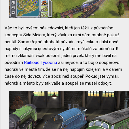
Vše to byli ovšem následovníci, kteří jen těžili z původního
konceptu Sida Meiera, který však za nimi sám osobně pak už
nestál. Samozřejmě obohatili původní myšlenku o další nové
nápady s jakýmsi questovým systémem úkolů za odměnu. K
mému zklamání však odebrali jeden prvek, který mě bavil na
původním
Railroad Tycoonu
asi nejvíce, a to boj o soupeřovo
nádraží ve městě tím, že se na něj napojím kolejemi a v daném
čase do něj dovezu více zboží než soupeř. Pokud jste vyhráli,
nádraží a město byly tak vaše a soupeř se musel odpojit.