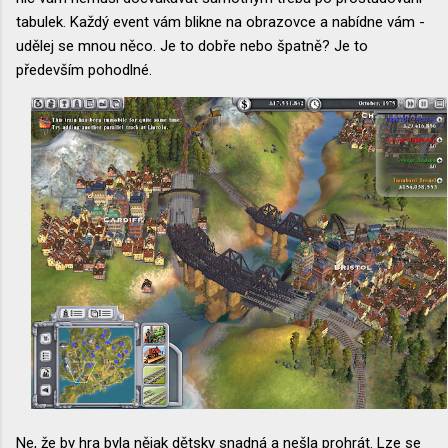
tabulek. Každý event vám blikne na obrazovce a nabídne vám -
udělej se mnou něco. Je to dobře nebo špatně? Je to
především pohodlné.
Ne, že by hra byla nějak dětsky snadná a nešla prohrát. Lze se