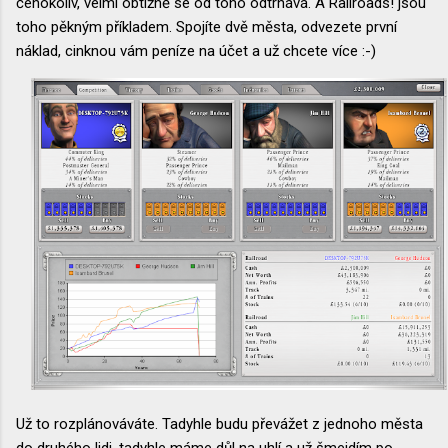
čehokoliv, velmi obtížně se od toho odtrhává. A Railroads! jsou
toho pěkným příkladem. Spojíte dvě města, odvezete první
náklad, cinknou vám peníze na účet a už chcete více :-)
Už to rozplánováváte. Tadyhle budu převážet z jednoho města
do druhého lidi, tadyhle máme důl na uhlí a už šmejdím po