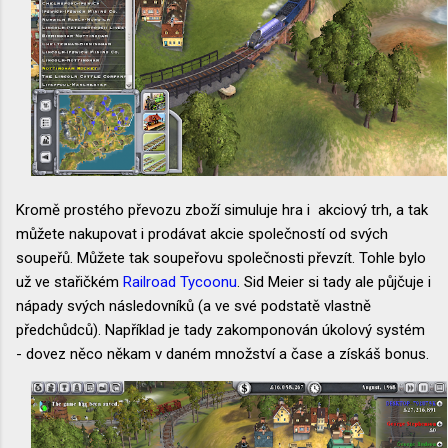
Kromě prostého převozu zboží simuluje hra i akciový trh, a tak
můžete nakupovat i prodávat akcie společností od svých
soupeřů. Můžete tak soupeřovu společnosti převzít. Tohle bylo
už ve stařičkém
Railroad Tycoonu
. Sid Meier si tady ale půjčuje i
nápady svých následovníků (a ve své podstatě vlastně
předchůdců). Například je tady zakomponován úkolový systém
- dovez něco někam v daném množství a čase a získáš bonus.