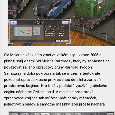
Sid Meier se však sám vrací ve velkém stylu v roce 2006 a
přináší svůj vlastní Sid Meier's Railroads!, který by se vlastně dal
považovat za jeho opravdový druhý Railroad Tycoon.
Samozřejmě doba pokročila a tak se můžeme tentokráte
pokochat opravdu krásně prokreslenou detailní a zároveň
prostorovou krajinou. Hra totiž v podstatě využívá grafického
enginu nádherné Civilization 4. V malebné prostorově
zpracované krajince tak můžete vidět detaily městeček,
jednotlivých budov, a samotné mašinky jsou prostě nádhera.