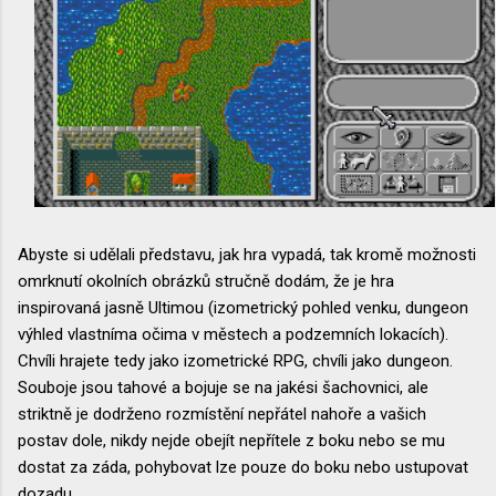
Abyste si udělali představu, jak hra vypadá, tak kromě možnosti
omrknutí okolních obrázků stručně dodám, že je hra
inspirovaná jasně Ultimou (izometrický pohled venku, dungeon
výhled vlastníma očima v městech a podzemních lokacích).
Chvíli hrajete tedy jako izometrické RPG, chvíli jako dungeon.
Souboje jsou tahové a bojuje se na jakési šachovnici, ale
striktně je dodrženo rozmístění nepřátel nahoře a vašich
postav dole, nikdy nejde obejít nepřítele z boku nebo se mu
dostat za záda, pohybovat lze pouze do boku nebo ustupovat
dozadu.