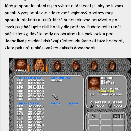
těch je spousta, stačí si jen vybrat a překecat je, aby se k vám
přidali. Vývoj postav je zde rovněž zajímavý, postavy mají
spoustu statistik a skillů, které budou aktivně používat a po
levelupu přidělujete skill bodíky dle potřeby. Budete chtít umět
páčit zámky, dáváte body do obratnosti a pick lock a pod.
Jednotlivá povolání získávají růstem zkušeností také hodnosti,
které pak určuji škálu vašich dalších dovedností.