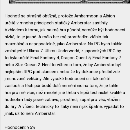
Hodnotí se strašně obtížně, protože Ambermoon a Albion
určitě v mnoha principech stařičký Amberstar zastínily.
Vzhledem k tomu, jak na mě hra působí, nemůže být hodnocení
nízké, to je jasné. A málo her mě prostředím vtáhlo tak
maxmálně a nepopsatelně, jako Amberstar. Na PC bych takhle
zmínil ještě Ultimu 7, Ultimu Underworld, z japonských RPG by
to byla určitě Final Fantasy 4, Dragon Quest 5, Final Fantasy 7
nebo Star Ocean 2. Není to vůbec o tom, že by Amberstar byl
nejlepším RPG pod sluncem, nebo že by dokonce předčil zde
jmenované velikány. Ale vysoké hodnocení si i tak určitě
zaslouží a těch pár bodů dolů nemění nic na tom, že je tahle
hra pro mě více, než mnohé jiné třeba v lepší technické kvalitě a
hodnotím tady jasně zábavu, prostředí, zápal pro věc, vtažení
do hry. A vůbec, technicky to taky není nijak špatné, vypadat to
jinak, už to není Amberstar.
Hodnocení: 95%