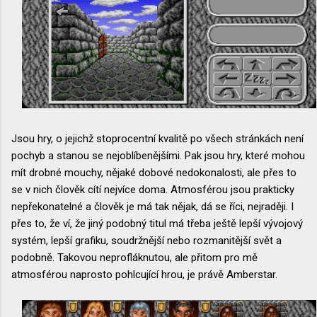
Jsou hry, o jejichž stoprocentní kvalitě po všech stránkách není
pochyb a stanou se nejoblíbenějšími. Pak jsou hry, které mohou
mít drobné mouchy, nějaké dobové nedokonalosti, ale přes to
se v nich člověk cítí nejvíce doma. Atmosférou jsou prakticky
nepřekonatelné a člověk je má tak nějak, dá se říci, nejraději. I
přes to, že ví, že jiný podobný titul má třeba ještě lepší vývojový
systém, lepší grafiku, soudržnější nebo rozmanitější svět a
podobně. Takovou neprofláknutou, ale přitom pro mě
atmosférou naprosto pohlcující hrou, je právě Amberstar.