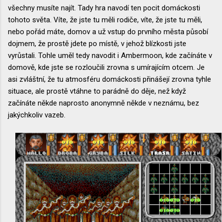
všechny musíte najít. Tady hra navodí ten pocit domáckosti
tohoto světa. Víte, že jste tu měli rodiče, víte, že jste tu měli,
nebo pořád máte, domov a už vstup do prvního města působí
dojmem, že prostě jdete po místě, v jehož blízkosti jste
vyrůstali. Tohle uměl tedy navodit i Ambermoon, kde začínáte v
domově, kde jste se rozloučili zrovna s umírajícím otcem. Je
asi zvláštní, že tu atmosféru domáckosti přinášejí zrovna tyhle
situace, ale prostě vtáhne to parádně do děje, než když
začínáte někde naprosto anonymně někde v neznámu, bez
jakýchkoliv vazeb.