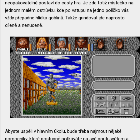
neopakovatelně postaví do cesty hra. Je zde totiž místečko na
jednom malém ostrůvku, kde po vstupu na jedno políčko vás
vždy přepadne hlídka goblinů. Takže grindovat jde naprosto
cíleně a nenuceně.
Abyste uspěli v hlavním úkolu, bude třeba najmout nějaké
pomocníky, které postupně potkáváte na své pouti světem a