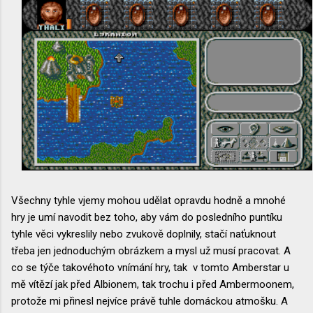
Všechny tyhle vjemy mohou udělat opravdu hodně a mnohé
hry je umí navodit bez toho, aby vám do posledního puntíku
tyhle věci vykreslily nebo zvukově doplnily, stačí naťuknout
třeba jen jednoduchým obrázkem a mysl už musí pracovat. A
co se týče takovéhoto vnímání hry, tak v tomto Amberstar u
mě vítězí jak před Albionem, tak trochu i před Ambermoonem,
protože mi přinesl nejvíce právě tuhle domáckou atmošku. A