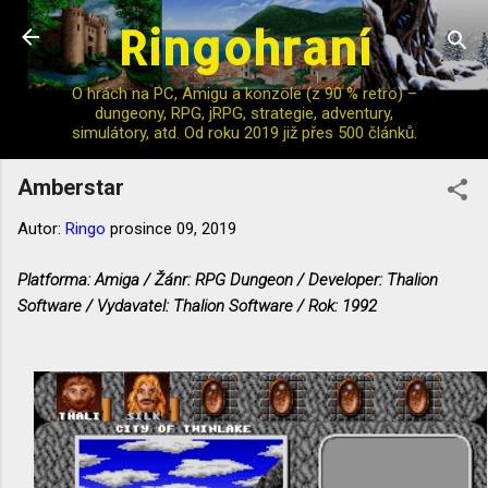
Ringohraní
Přeskočit na hlavní obsah
O hrách na PC, Amigu a konzole (z 90 % retro) –
dungeony, RPG, jRPG, strategie, adventury,
simulátory, atd. Od roku 2019 již přes 500 článků.
Amberstar
Autor:
Ringo
prosince 09, 2019
Platforma: Amiga / Žánr: RPG Dungeon / Developer: Thalion
Software / Vydavatel: Thalion Software / Rok: 1992