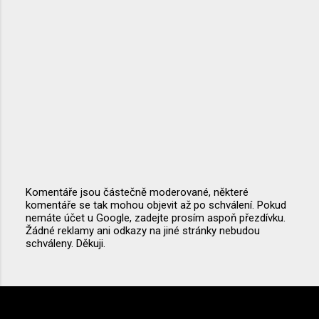
Komentáře jsou částečně moderované, některé
komentáře se tak mohou objevit až po schválení. Pokud
O
nemáte účet u Google, zadejte prosím aspoň přezdívku.
k
Žádné reklamy ani odkazy na jiné stránky nebudou
o
schváleny. Děkuji.
m
e
n
t
o
v