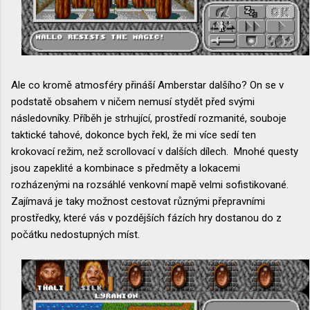
Ale co kromě atmosféry přináší Amberstar dalšího? On se v
podstatě obsahem v ničem nemusí stydět před svými
následovníky. Příběh je strhující, prostředí rozmanité, souboje
taktické tahové, dokonce bych řekl, že mi více sedí ten
krokovací režim, než scrollovací v dalších dílech. Mnohé questy
jsou zapeklité a kombinace s předměty a lokacemi
rozházenými na rozsáhlé venkovní mapě velmi sofistikované.
Zajímavá je taky možnost cestovat různými přepravními
prostředky, které vás v pozdějších fázích hry dostanou do z
počátku nedostupných míst.