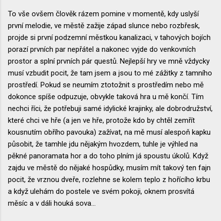
To vše ovšem člověk rázem pomine v momentě, kdy uslyší
první melodie, ve městě zažije západ slunce nebo rozbřesk,
projde si první podzemní městkou kanalizaci, v tahových bojích
porazí prvních par nepřátel a nakonec vyjde do venkovních
prostor a splní prvních pár questů. Nejlepší hry ve mně vždycky
musí vzbudit pocit, že tam jsem a jsou to mé zážitky z tamního
prostředí. Pokud se neumím ztotožnit s prostředím nebo mě
dokonce spíše odpuzuje, obvykle taková hra u mě končí. Tím
nechci říci, že potřebuji samé idylické krajinky, ale dobrodružství,
které chci ve hře (a jen ve hře, protože kdo by chtěl zemřít
kousnutím obřího pavouka) zažívat, na mě musí alespoň kapku
působit, že tamhle jdu nějakým hvozdem, tuhle je výhled na
pěkné panoramata hor a do toho plním já spoustu úkolů. Když
zajdu ve městě do nějaké hospůdky, musím mít takový ten fajn
pocit, že vrznou dveře, rozlehne se kolem teplo z hořícího krbu
a když ulehám do postele ve svém pokoji, oknem prosvítá
měsíc a v dáli houká sova...