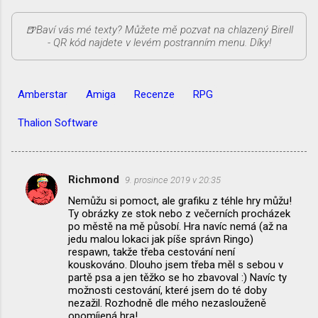
Amberstar
Amiga
Recenze
RPG
Thalion Software
Richmond
9. prosince 2019 v 20:35
K
Nemůžu si pomoct, ale grafiku z téhle hry můžu!
o
Ty obrázky ze stok nebo z večerních procházek
m
po městě na mě působí. Hra navíc nemá (až na
jedu malou lokaci jak píše správn Ringo)
e
respawn, takže třeba cestování není
kouskováno. Dlouho jsem třeba měl s sebou v
n
partě psa a jen těžko se ho zbavoval :) Navíc ty
t
možnosti cestování, které jsem do té doby
nezažil. Rozhodně dle mého nezaslouženě
á
opomíjená hra!