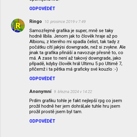
ř
ODPOVĚDĚT
e
Ringo
10. prosince 2019 v 7:49
Samozřejmě grafika je super, mně se taky
hodně líbila. Jenom jak to člověk hraje až po
Albionu, z kterého mi spadla čelist, tak tady z
počátku cítí jakýsi downgrade, než si zvykne. Ale
jinak ta grafika přináší a navozuje přesně to, co
má. A zase to není až takový downgrade, jako
případě, kdyby člověk hrál Ultimu 5 po Ultimě 7,
přičemž i ta pětka má graficky své kouzlo :-)
ODPOVĚDĚT
Anonymní
9. března 2024 v 14:22
Prdím grafiku tohle je fakt nejlepší rpg co jsem
prožil hodně her jem dohrál,ale tuhle hru jsem
prožil prostě jsem byl tam.
ODPOVĚDĚT