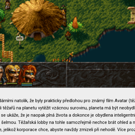
dárními natolik, že byly prakticky předlohou pro známý film Avatar (tě
lodi těžařů na planetu vytěžit vzácnou surovinu, planeta má být neoby
 ukáže, že je naopak plná života a dokonce je obydlena inteligentní
šelmou. Těžařská lobby na tohle samozřejmě nechce brát ohled a na
ebe, jelikož korporace chce, abyste navždy zmizeli při nehodě. Více p