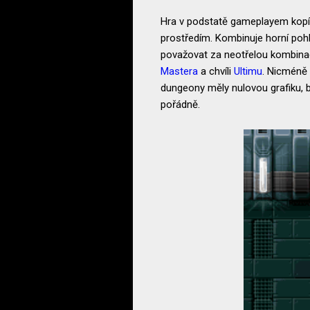
Hra v podstatě gameplayem kopí
prostředím. Kombinuje horní poh
považovat za neotřelou kombinaci
Mastera
a chvíli
Ultimu
. Nicméně 
dungeony měly nulovou grafiku, b
pořádně.