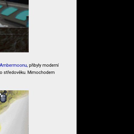
Ambermoonu
, přibyly moderní
ku do středověku. Mimochodem