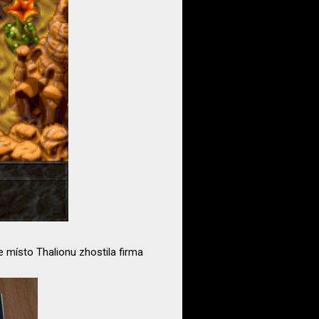
 se místo Thalionu zhostila firma