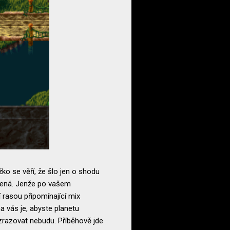
žko se věří, že šlo jen o shodu
dlená. Jenže po vašem
 rasou připomínající mix
 vás je, abyste planetu
rozrazovat nebudu. Příběhově jde