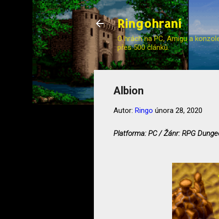
Ringohraní
O hrách na PC, Amigu a konzole (
přes 500 článků.
Albion
Autor:
Ringo
února 28, 2020
Platforma: PC / Žánr: RPG Dungeo