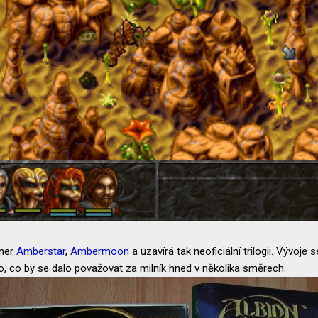
 her
Amberstar
,
Ambermoon
a uzavírá tak neoficiální trilogii. Vývoje
o, co by se dalo považovat za milník hned v několika směrech.