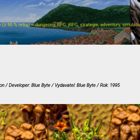
Přeskočit na hlavní obsah
z 90 % retro) – dungeony, RPG, jRPG, strategie, adventury, simulátor
n / Developer: Blue Byte / Vydavatel: Blue Byte / Rok: 1995