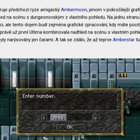
ruje předchozí ryze amigácký
Ambermoon
, jenom v pokročilejší gra
led na scénu s dungeonovským z vlastního pohledu. Na jednu stranu
, ale tento dojem budí zejména grafické zpracování, kdy máte pocit, 
právě už první Ultima kombinovala nadhled na scénu s vlastním poh
yly narýsovány jen čarami. A tak se zdálo, že až teprve
Amberstar
tu