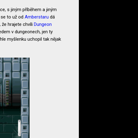
fice, s jiným příběhem a jiným
 se to už od
Amberstaru
dá
že hrajete chvíli
Dungeon
ledem v dungeonech, jen ty
hle myšlenku uchopil tak nějak