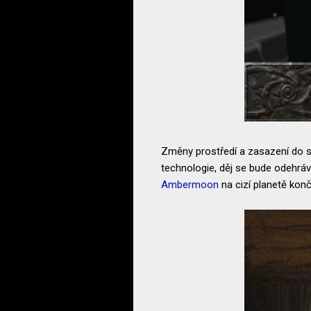
Změny prostředí a zasazení do sc
technologie, děj se bude odehráv
Ambermoon
na cizí planetě konč