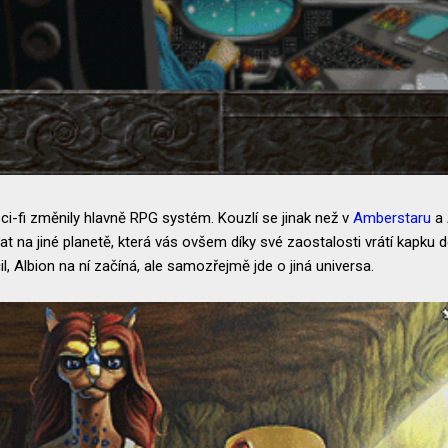
i-fi změnily hlavně RPG systém. Kouzlí se jinak než v
Amberstaru
a
at na jiné planetě, která vás ovšem díky své zaostalosti vrátí kap
il, Albion na ní začíná, ale samozřejmě jde o jiná universa.