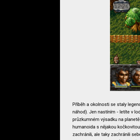
Příběh a okolnosti se staly legen
náhod). Jen nastíním - letíte v 
průzkumném výsadku na planetě se
humanoida s nějakou kočkovitou 
zachránili, ale taky zachránili s