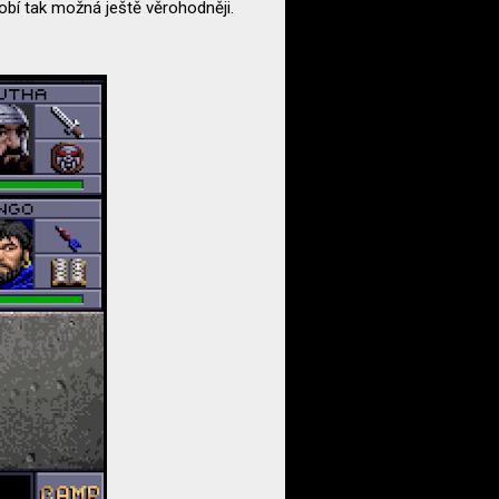
ůsobí tak možná ještě věrohodněji.