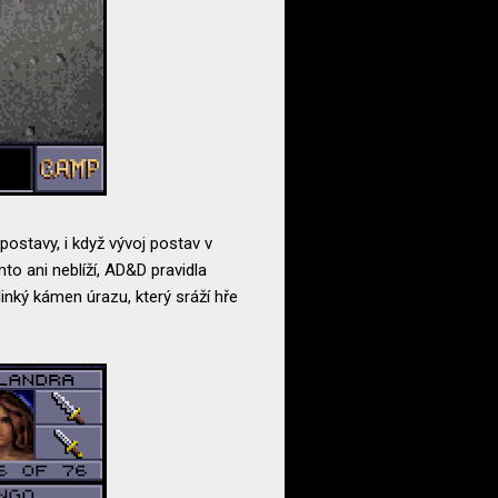
 postavy, i když vývoj postav v
o ani neblíží, AD&D pravidla
inký kámen úrazu, který sráží hře