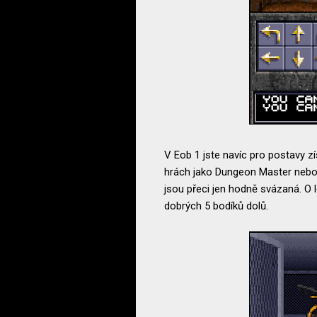
V Eob 1 jste navíc pro postavy zís
hrách jako Dungeon Master nebo W
jsou přeci jen hodně svázaná. O 
dobrých 5 bodíků dolů.