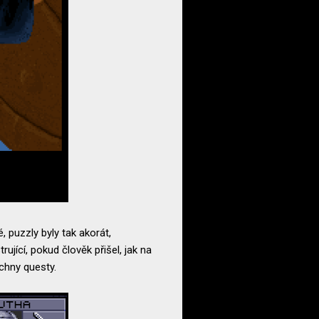
, puzzly byly tak akorát,
rující, pokud člověk přišel, jak na
echny questy.