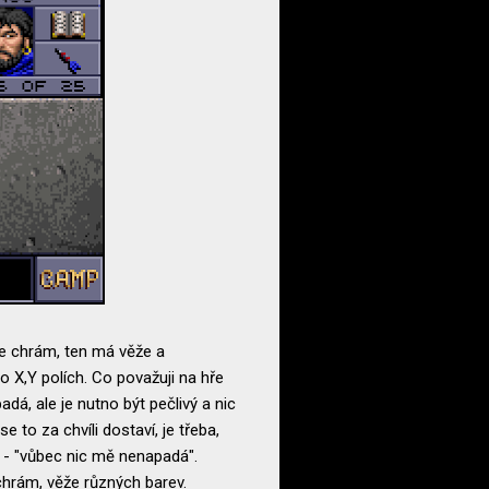
de chrám, ten má věže a
o X,Y polích. Co považuji na hře
á, ale je nutno být pečlivý a nic
to za chvíli dostaví, je třeba,
y - "vůbec nic mě nenapadá".
chrám, věže různých barev.