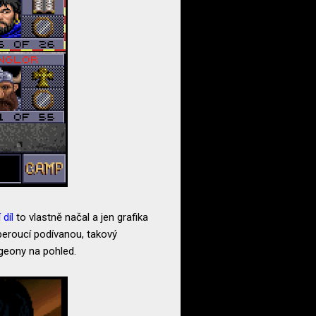
 díl
to vlastně načal a jen grafika
beroucí podívanou, takový
ngeony na pohled.