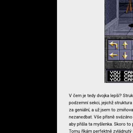
V čem je tedy dvojka lepší? Stru
podzemní sekci, jejichž struktura
za geniální, a už jsem to zmiňov
nezanedbat. Vše přísně svázáno lo
aby přišla ta myšlenka. Skoro to
Tomu říkám perfektně zvládnutý l