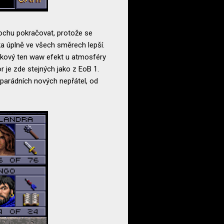
rochu pokračovat, protože se
jka úplně ve všech směrech lepší.
 Takový ten waw efekt u atmosféry
r je zde stejných jako z EoB 1.
 parádních nových nepřátel, od