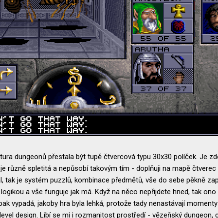
ktura dungeonů přestala být tupě čtvercová typu 30x30 políček. Je z
 je různě spletitá a nepůsobí takovým tím - doplňuji na mapě čtverec 
al, tak je systém puzzlů, kombinace předmětů, vše do sebe pěkně zapad
gikou a vše funguje jak má. Když na něco nepřijdete hned, tak ono se 
 pak vypadá, jakoby hra byla lehká, protože tady nenastávají moment
evel design. Líbí se mi i rozmanitost prostředí - vězeňský dungeon, 