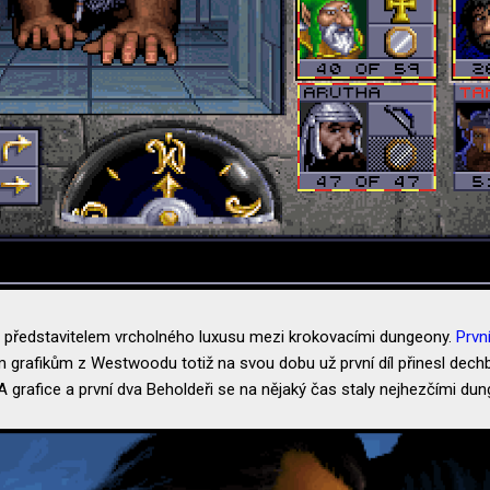
m představitelem vrcholného luxusu mezi krokovacími dungeony.
První
m grafikům z Westwoodu totiž na svou dobu už první díl přinesl dech
A grafice a první dva Beholdeři se na nějaký čas staly nejhezčími du