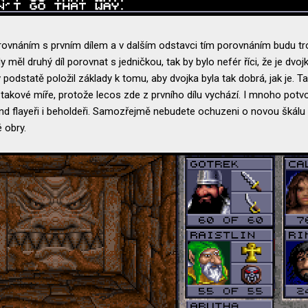
rovnáním s prvním dílem a v dalším odstavci tím porovnáním budu t
měl druhý díl porovnat s jedničkou, tak by bylo nefér říci, že je dvo
 v podstatě položil základy k tomu, aby dvojka byla tak dobrá, jak je.
takové míře, protože lecos zde z prvního dílu vychází. I mnoho potvo
mind flayeři i beholdeři. Samozřejmě nebudete ochuzeni o novou škálu
 obry.