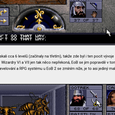
kali cca 6 levelů (začínaly na třetím), takže zde byl i ten pocit vývoje
izardry VI a VII jen tak něco nepřekoná, EoB se jim popravdě v tomt
levelování a RPG systému u EoB 2 se zmíním níže, je to asi jediný mal