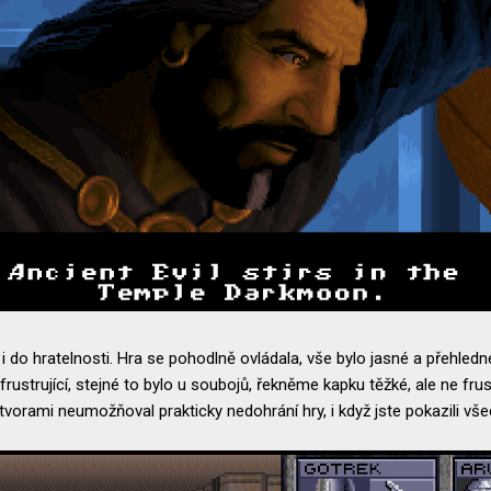
 i do hratelnosti. Hra se pohodlně ovládala, vše bylo jasné a přehledné
frustrující, stejné to bylo u soubojů, řekněme kapku těžké, ale ne frust
potvorami neumožňoval prakticky nedohrání hry, i když jste pokazili vš