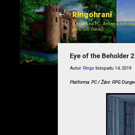
Ringohraní
O hrách na PC, Amigu a konzole (
přes 500 článků.
Eye of the Beholder 
Autor:
Ringo
listopadu 14, 2019
Platforma: PC / Žánr: RPG Dungeo