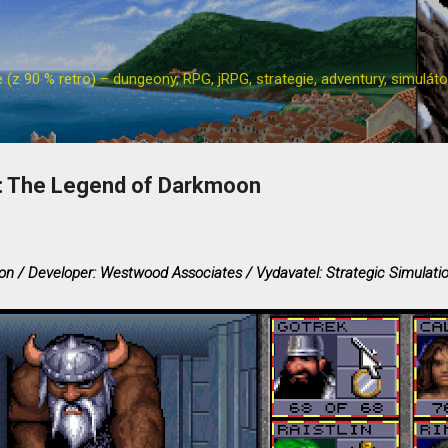
Přeskočit na hlavní obsah
z 90 % retro) – dungeony, RPG, jRPG, strategie, adventury, simulátor
2: The Legend of Darkmoon
n / Developer: Westwood Associates / Vydavatel: Strategic Simulatio