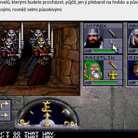
evelů, kterými budete procházet, půjčil, jen ji přebarvil na hnědo a p
 svými, rovněž velmi působivými.