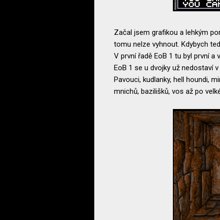
Začal jsem grafikou a lehkým po
tomu nelze vyhnout. Kdybych tedy 
V první řadě EoB 1 tu byl první a
EoB 1 se u dvojky už nedostaví v 
Pavouci, kudlanky, hell houndi, 
mnichů, bazilišků, vos až po velké