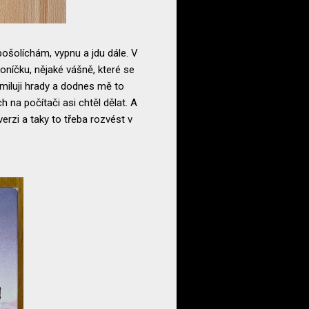
pošolíchám, vypnu a jdu dále. V
oníčku, nějaké vášně, které se
í miluji hrady a dodnes mě to
 na počítači asi chtěl dělat. A
verzi a taky to třeba rozvést v