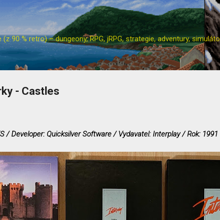
Přeskočit na hlavní obsah
z 90 % retro) – dungeony, RPG, jRPG, strategie, adventury, simulátor
rky - Castles
S / Developer: Quicksilver Software / Vydavatel: Interplay / Rok: 1991