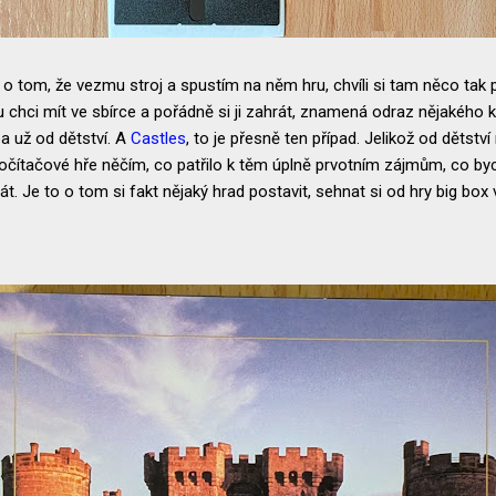
 o tom, že vezmu stroj a spustím na něm hru, chvíli si tam něco tak 
 chci mít ve sbírce a pořádně si ji zahrát, znamená odraz nějakého k
 už od dětství. A
Castles
, to je přesně ten případ. Jelikož od dětstv
očítačové hře něčím, co patřilo k těm úplně prvotním zájmům, co bych
rát. Je to o tom si fakt nějaký hrad postavit, sehnat si od hry big box 