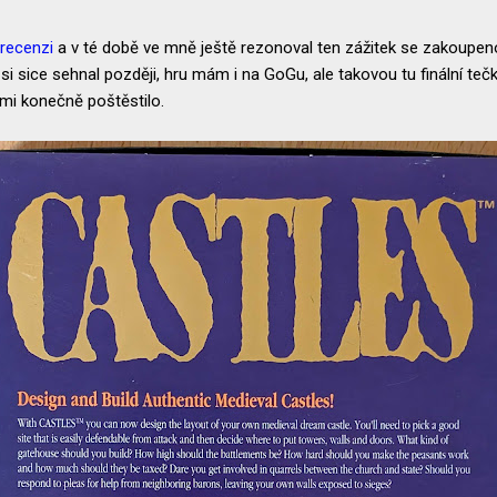
recenzi
a v té době ve mně ještě rezonoval ten zážitek se zakoupen
 si sice sehnal později, hru mám i na GoGu, ale takovou tu finální tečku
 mi konečně poštěstilo.