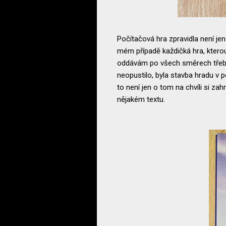
Počítačová hra zpravidla není jen
mém případě každičká hra, kterou
oddávám po všech směrech třeba
neopustilo, byla stavba hradu v p
to není jen o tom na chvíli si zah
nějakém textu.