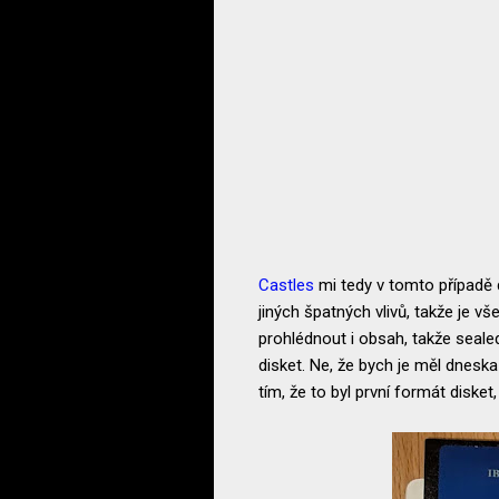
Castles
mi tedy v tomto případě d
jiných špatných vlivů, takže je v
prohlédnout i obsah, takže seal
disket. Ne, že bych je měl dnesk
tím, že to byl první formát diske