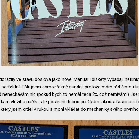
orazily ve stavu doslova jako nové. Manuál i diskety vypadají netknuté
še perfektní. Fólii jsem samozřejmě sundal, protože mám rád čistou kr
ed nenechávám nic (pokud bych to neměl teda 2x, což nemívám.) Js
a kam vložit a načíst, ale poslední dobou prožívám jakousi fascinaci 
t, který jsem držel v rukou a mohl vkládat do mechaniky svého prvního