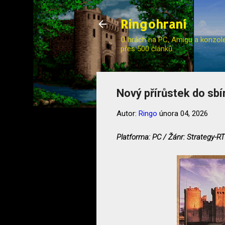
Ringohraní
O hrách na PC, Amigu a konzole (
přes 500 článků.
Nový přírůstek do sbí
Autor:
Ringo
února 04, 2026
Platforma: PC / Žánr: Strategy-RT