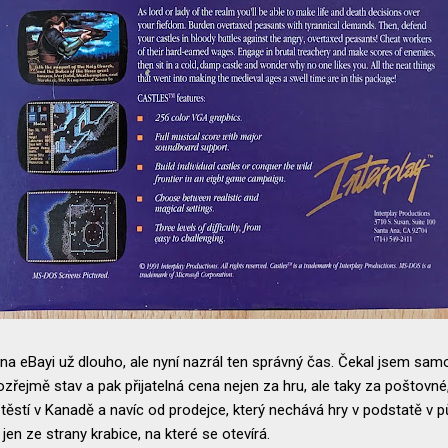
 na eBayi už dlouho, ale nyní nazrál ten správný čas. Čekal jsem sam
ozřejmě stav a pak přijatelná cena nejen za hru, ale taky za poštovné
ěstí v Kanadě a navíc od prodejce, který nechává hry v podstatě v pův
 jen ze strany krabice, na které se otevírá.