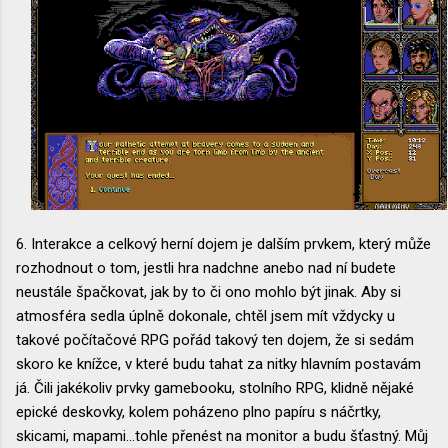
6. Interakce a celkový herní dojem je dalším prvkem, který může
rozhodnout o tom, jestli hra nadchne anebo nad ní budete
neustále špačkovat, jak by to či ono mohlo být jinak. Aby si
atmosféra sedla úplně dokonale, chtěl jsem mít vždycky u
takové počítačové RPG pořád takový ten dojem, že si sedám
skoro ke knížce, v které budu tahat za nitky hlavním postavám
já. Čili jakékoliv prvky gamebooku, stolního RPG, klidně nějaké
epické deskovky, kolem poházeno plno papíru s náčrtky,
skicami, mapami...tohle přenést na monitor a budu šťastný. Můj