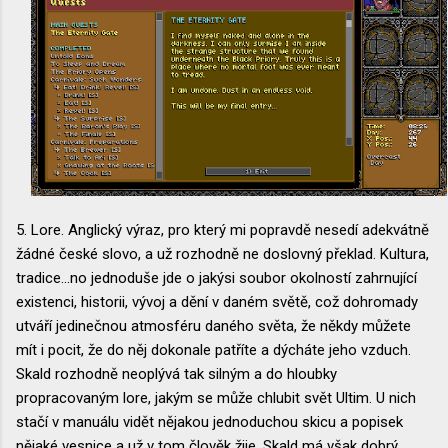
5. Lore. Anglický výraz, pro který mi popravdě nesedí adekvátně
žádné české slovo, a už rozhodně ne doslovný překlad. Kultura,
tradice...no jednoduše jde o jakýsi soubor okolností zahrnující
existenci, historii, vývoj a dění v daném světě, což dohromady
utváří jedinečnou atmosféru daného světa, že někdy můžete
mít i pocit, že do něj dokonale patříte a dýcháte jeho vzduch.
Skald rozhodně neoplývá tak silným a do hloubky
propracovaným lore, jakým se může chlubit svět Ultim. U nich
stačí v manuálu vidět nějakou jednoduchou skicu a popisek
nějaké vesnice a už v tom člověk žije. Skald má však dobrý