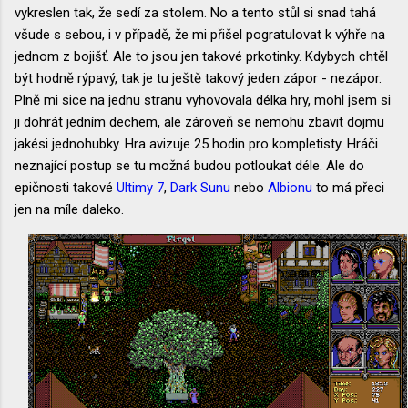
vykreslen tak, že sedí za stolem. No a tento stůl si snad tahá
všude s sebou, i v případě, že mi přišel pogratulovat k výhře na
jednom z bojišť. Ale to jsou jen takové prkotinky. Kdybych chtěl
být hodně rýpavý, tak je tu ještě takový jeden zápor - nezápor.
Plně mi sice na jednu stranu vyhovovala délka hry, mohl jsem si
ji dohrát jedním dechem, ale zároveň se nemohu zbavit dojmu
jakési jednohubky. Hra avizuje 25 hodin pro kompletisty. Hráči
neznající postup se tu možná budou potloukat déle. Ale do
epičnosti takové
Ultimy 7
,
Dark Sunu
nebo
Albionu
to má přeci
jen na míle daleko.