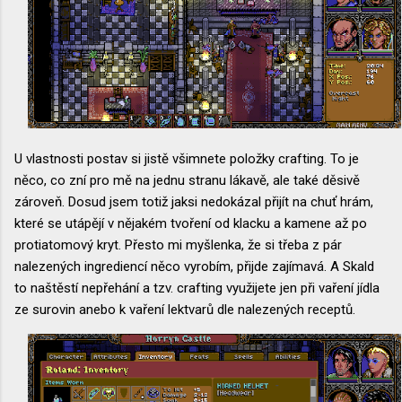
U vlastnosti postav si jistě všimnete položky crafting. To je
něco, co zní pro mě na jednu stranu lákavě, ale také děsivě
zároveň. Dosud jsem totiž jaksi nedokázal přijít na chuť hrám,
které se utápějí v nějakém tvoření od klacku a kamene až po
protiatomový kryt. Přesto mi myšlenka, že si třeba z pár
nalezených ingrediencí něco vyrobím, přijde zajímavá. A Skald
to naštěstí nepřehání a tzv. crafting využijete jen při vaření jídla
ze surovin anebo k vaření lektvarů dle nalezených receptů.