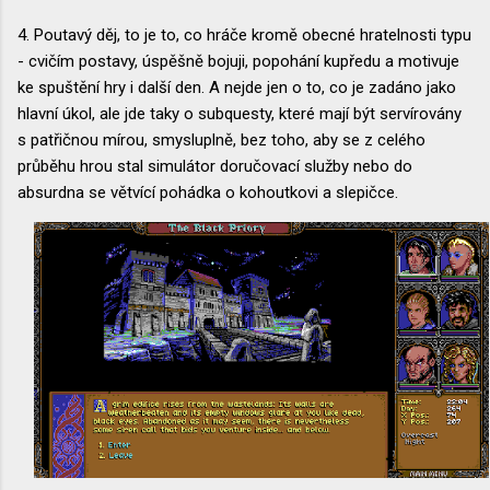
4. Poutavý děj, to je to, co hráče kromě obecné hratelnosti typu
- cvičím postavy, úspěšně bojuji, popohání kupředu a motivuje
ke spuštění hry i další den. A nejde jen o to, co je zadáno jako
hlavní úkol, ale jde taky o subquesty, které mají být servírovány
s patřičnou mírou, smysluplně, bez toho, aby se z celého
průběhu hrou stal simulátor doručovací služby nebo do
absurdna se větvící pohádka o kohoutkovi a slepičce.