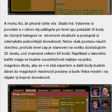
A mohu říci, že přesně tohle vše Skald má. Vyberete si
povolání a v rámci něj udělujete po level upu pokaždé tři body
do různých kategorii ve stromové struktuře a postupně si
odemykáte pokročilejší dovednosti. Nelze však postavu naučit
všechno, protože level cap je stanoven na vcelku dostačujícím
20. levelu, což znamená celkem 60 bodů. Například u takového
battle mága se budete soustřeďovat nejlépe na jednu
magickou školu, aby se v ní stal expertem a další body budete
dávat do magických vlastností postavy a bude třeba myslet i na
nějaké ty bojové dovednosti.