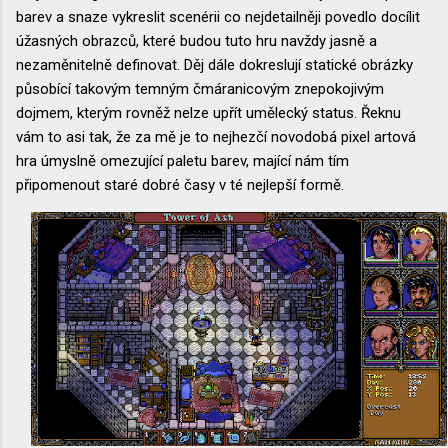
barev a snaze vykreslit scenérii co nejdetailněji povedlo docílit
úžasných obrazců, které budou tuto hru navždy jasně a
nezaměnitelně definovat. Děj dále dokreslují statické obrázky
působící takovým temným čmáranicovým znepokojivým
dojmem, kterým rovněž nelze upřít umělecký status. Řeknu
vám to asi tak, že za mě je to nejhezčí novodobá pixel artová
hra úmyslně omezující paletu barev, mající nám tím
připomenout staré dobré časy v té nejlepší formě.