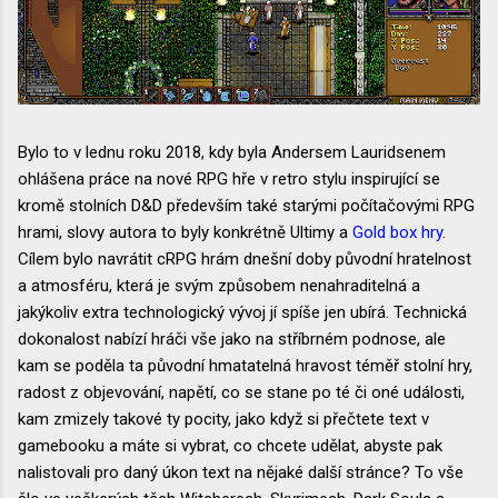
Bylo to v lednu roku 2018, kdy byla Andersem Lauridsenem
ohlášena práce na nové RPG hře v retro stylu inspirující se
kromě stolních D&D především také starými počítačovými RPG
hrami, slovy autora to byly konkrétně Ultimy a
Gold box hry
.
Cílem bylo navrátit cRPG hrám dnešní doby původní hratelnost
a atmosféru, která je svým způsobem nenahraditelná a
jakýkoliv extra technologický vývoj jí spíše jen ubírá. Technická
dokonalost nabízí hráči vše jako na stříbrném podnose, ale
kam se poděla ta původní hmatatelná hravost téměř stolní hry,
radost z objevování, napětí, co se stane po té či oné události,
kam zmizely takové ty pocity, jako když si přečtete text v
gamebooku a máte si vybrat, co chcete udělat, abyste pak
nalistovali pro daný úkon text na nějaké další stránce? To vše