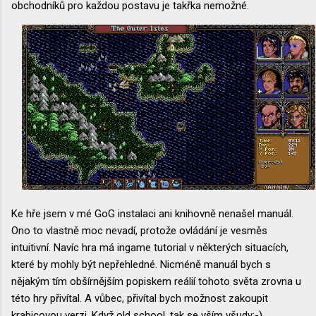
obchodníků pro každou postavu je takřka nemožné.
Ke hře jsem v mé GoG instalaci ani knihovně nenašel manuál.
Ono to vlastně moc nevadí, protože ovládání je vesměs
intuitivní. Navíc hra má ingame tutorial v některých situacích,
které by mohly být nepřehledné. Nicméně manuál bych s
nějakým tím obšírnějším popiskem reálií tohoto světa zrovna u
této hry přivítal. A vůbec, přivítal bych možnost zakoupit
krabicovou verzi. Když old school, tak se vším všudy:-)