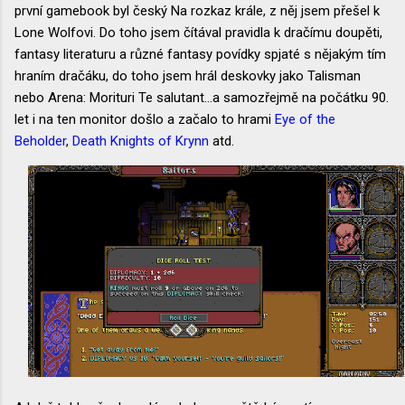
první gamebook byl český Na rozkaz krále, z něj jsem přešel k
Lone Wolfovi. Do toho jsem čítával pravidla k dračímu doupěti,
fantasy literaturu a různé fantasy povídky spjaté s nějakým tím
hraním dračáku, do toho jsem hrál deskovky jako Talisman
nebo Arena: Morituri Te salutant...a samozřejmě na počátku 90.
let i na ten monitor došlo a začalo to hrami
Eye of the
Beholder
,
Death Knights of Krynn
atd.