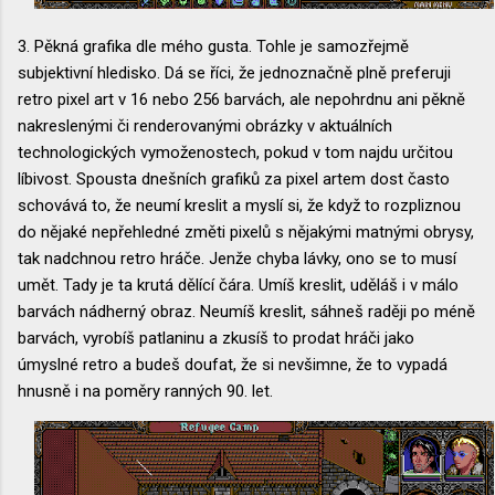
3. Pěkná grafika dle mého gusta. Tohle je samozřejmě
subjektivní hledisko. Dá se říci, že jednoznačně plně preferuji
retro pixel art v 16 nebo 256 barvách, ale nepohrdnu ani pěkně
nakreslenými či renderovanými obrázky v aktuálních
technologických vymoženostech, pokud v tom najdu určitou
líbivost. Spousta dnešních grafiků za pixel artem dost často
schovává to, že neumí kreslit a myslí si, že když to rozpliznou
do nějaké nepřehledné změti pixelů s nějakými matnými obrysy,
tak nadchnou retro hráče. Jenže chyba lávky, ono se to musí
umět. Tady je ta krutá dělící čára. Umíš kreslit, uděláš i v málo
barvách nádherný obraz. Neumíš kreslit, sáhneš raději po méně
barvách, vyrobíš patlaninu a zkusíš to prodat hráči jako
úmyslné retro a budeš doufat, že si nevšimne, že to vypadá
hnusně i na poměry ranných 90. let.