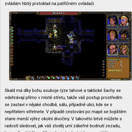
zvládám hbitý prstoklad na patřičném ovládači
Skald má díky bohu souboje ryze tahové a taktické šachy se
odehrávají přímo v místě střetu, takže váš postup prostředím
se zastaví v nějaké chodbě, sálu, případně ulici, kde se s
nepřítelem střetnete. V případě cestování po mapě se bojištěm
stane menší výřez okolní divočiny. V takovéto bitvě můžete s
radostí sledovat, jak váš zloděj umí zákeřné bodnutí zezadu,