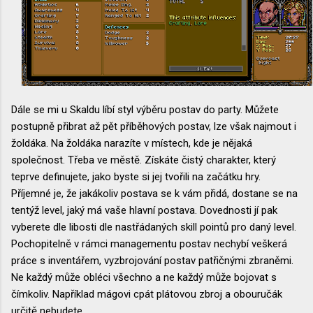
Dále se mi u Skaldu líbí styl výběru postav do party. Můžete
postupně přibrat až pět příběhových postav, lze však najmout i
žoldáka. Na žoldáka narazíte v místech, kde je nějaká
společnost. Třeba ve městě. Získáte čistý charakter, který
teprve definujete, jako byste si jej tvořili na začátku hry.
Příjemné je, že jakákoliv postava se k vám přidá, dostane se na
tentýž level, jaký má vaše hlavní postava. Dovednosti jí pak
vyberete dle libosti dle nastřádaných skill pointů pro daný level.
Pochopitelně v rámci managementu postav nechybí veškerá
práce s inventářem, vyzbrojování postav patřičnými zbraněmi.
Ne každý může obléci všechno a ne každý může bojovat s
čímkoliv. Například mágovi cpát plátovou zbroj a obouručák
určitě nebudete.