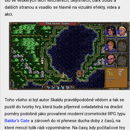
šlo ve veškerých těch Witcherech, Skyrimech, Dark Souls a
dalších stranou a vsadilo se hlavně na vizuální efekty, videa a
akci.
Toho všeho si byl autor Skaldu pravděpodobně vědom a tak se
pustil do tvorby hry, která bude příjemně ovladatelná na dnešní
poměry podobně jako provařené moderní izometrické RPG typu
Baldur's Gate
a zároveň do ní přenese ducha doby z časů, na
které mnozí tolik rádi vzpomínáme. Na časy, kdy počítačové hry