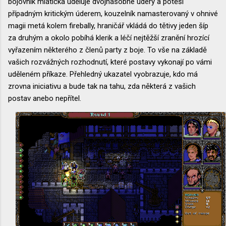
bojovník mlátička uděluje dvojnásobné údery a potěší
případným kritickým úderem, kouzelník namasterovaný v ohnivé
magii metá kolem firebally, hraničář vkládá do tětivy jeden šíp
za druhým a okolo pobíhá klerik a léčí nejtěžší zranění hrozící
vyřazením některého z členů party z boje. To vše na základě
vašich rozvážných rozhodnutí, které postavy vykonají po vámi
uděleném příkaze. Přehledný ukazatel vyobrazuje, kdo má
zrovna iniciativu a bude tak na tahu, zda některá z vašich
postav anebo nepřítel.