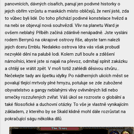
panovnících, dávných císařích, panují jen podivné historky o
jejich obřím vzrůstu a maskách místo obličejů, že není jisté, zda
to vůbec byli lidé. Do toho přichází podivné konstelace hvězd a
na nebi se objevují nová souhvězdí. Vliv na planetu Ward je
ovšem neblahý. Příběh začíná zdánlivě nenápadně. Jste vysláni
rodem Berrynů na okrajové ostrovy říše, abyste tam nalezli
jejich dceru Emblu. Nedaleko ostrova Idra vás však probudí
nezvyklé dění na palubě lodi. Kolem zuří bouře a zděšení
námořníci, které jste si najali na převoz, odmítají splnit zakázku
a chtějí se vrátit zpět. V moři totiž zahlédli děsivou stvůru...
Nečekejte tady ani špetku idylky. Po nádherných ulicích měst se
povalují tlející mrtvoly plné hmyzu, potuluje se zde zubožené
obyvatelstvo a gangy neblahými vlivy ovlivněných lidí nebo
smečky rozzuřených zvířat. Váš úkol se rozroste o globální a
také filosofické a duchovní otázky. To vše je vlastně vynikajícím
základem, z kterého by se Skald klidně mohl dále rozrůstat na
pokračující ságu několika dílů.