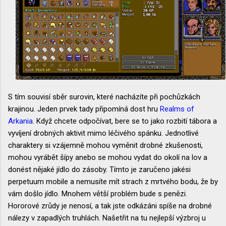
S tím souvisí sběr surovin, které nacházíte při pochůzkách
krajinou. Jeden prvek tady připomíná dost hru
Realms of
Arkania
. Když chcete odpočívat, bere se to jako rozbití tábora a
vyvíjení drobných aktivit mimo léčivého spánku. Jednotlivé
charaktery si vzájemně mohou vyměnit drobné zkušenosti,
mohou vyrábět šípy anebo se mohou vydat do okolí na lov a
donést nějaké jídlo do zásoby. Tímto je zaručeno jakési
perpetuum mobile a nemusíte mít strach z mrtvého bodu, že by
vám došlo jídlo. Mnohem větší problém bude s penězi.
Hororové zrůdy je nenosí, a tak jste odkázáni spíše na drobné
nálezy v zapadlých truhlách. Našetřit na tu nejlepší výzbroj u