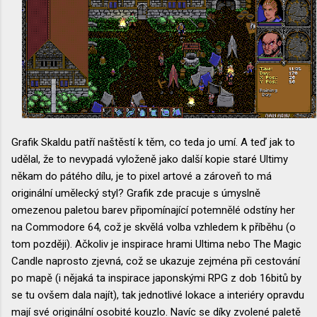
Grafik Skaldu patří naštěstí k těm, co teda jo umí. A teď jak to
udělal, že to nevypadá vyloženě jako další kopie staré Ultimy
někam do pátého dílu, je to pixel artové a zároveň to má
originální umělecký styl? Grafik zde pracuje s úmyslně
omezenou paletou barev připomínající potemnělé odstíny her
na Commodore 64, což je skvělá volba vzhledem k příběhu (o
tom později). Ačkoliv je inspirace hrami Ultima nebo The Magic
Candle naprosto zjevná, což se ukazuje zejména při cestování
po mapě (i nějaká ta inspirace japonskými RPG z dob 16bitů by
se tu ovšem dala najít), tak jednotlivé lokace a interiéry opravdu
mají své originální osobité kouzlo. Navíc se díky zvolené paletě