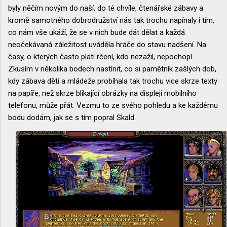
byly něčím novým do naší, do té chvíle, čtenářské zábavy a
kromě samotného dobrodružství nás tak trochu napínaly i tím,
co nám vše ukáží, že se v nich bude dát dělat a každá
neočekávaná záležitost uváděla hráče do stavu nadšení. Na
časy, o kterých často platí rčení, kdo nezažil, nepochopí.
Zkusím v několika bodech nastínit, co si pamětník zašlých dob,
kdy zábava dětí a mládeže probíhala tak trochu vice skrze texty
na papíře, než skrze blikající obrázky na displeji mobilního
telefonu, může přát. Vezmu to ze svého pohledu a ke každému
bodu dodám, jak se s tím popral Skald.