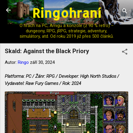
Ringohraní
Přeskočit na hlavní obsah
O hrách na PC, Amigu a konzole (z 90 % retro) –
dungeony, RPG, jRPG, strategie, adventury,
simulátory, atd. Od roku 2019 již přes 500 článků.
Skald: Against the Black Priory
Autor:
Ringo
září 30, 2024
Platforma: PC / Žánr: RPG / Developer: High North Studios /
Vydavatel: Raw Fury Games / Rok: 2024