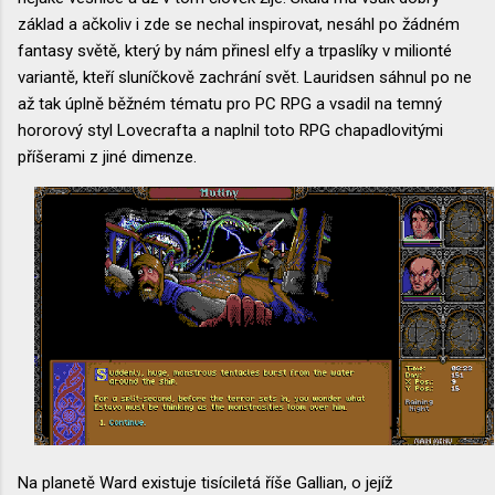
základ a ačkoliv i zde se nechal inspirovat, nesáhl po žádném
fantasy světě, který by nám přinesl elfy a trpaslíky v milionté
variantě, kteří sluníčkově zachrání svět. Lauridsen sáhnul po ne
až tak úplně běžném tématu pro PC RPG a vsadil na temný
hororový styl Lovecrafta a naplnil toto RPG chapadlovitými
příšerami z jiné dimenze.
Na planetě Ward existuje tisíciletá říše Gallian, o jejíž