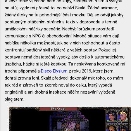
A když tohle všechno dám do kupy, zaštěrkám s tím a vysypu
na stůl, vyjde mi přesně to, co nabízí Skald. Žádné animace,
žádný útoky na tu pohodlnější část mozku. Děj se odvíjí jakoby
postupným otáčením stránek s texty v doprovodu s temně
uměleckými náčrtky scenérie. Nechybí průzkum prostředí,
komunikace s NPC či obchodování. Mnohé situace vám dají
nabídku několika možností, jak se v nich rozhodnout a často
konfrontují patřičný skill některé z vašich postav. Pokud jej
postava nemá dostatečně vysoký, aby došlo k automatickému
úspěchu, házíte si ještě kostkou. Ta neskrývaná kostkovaná mi
trochu připomněla
Disco Elysium
z roku 2019, které jsem
dohrál zrovna loni. Skald předvedl dokonalý mix toho, co mám
tak rád a zároveň to zkombinoval do celku, který vypadá
originálně a ani drobná inspirace něčím nezavání vyloženě
plagiátem.