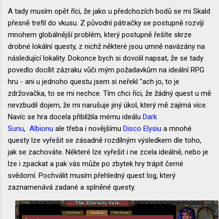
A tady musím opět říci, že jako u předchozích bodů se mi Skald
přesně trefil do vkusu. Z původní pátračky se postupně rozvíjí
mnohem globálnější problém, který postupně řešíte skrze
drobné lokální questy, z nichž některé jsou umně navázány na
následující lokality. Dokonce bych si dovolil napsat, že se tady
povedlo docílit zázraku vůči mým požadavkům na ideální RPG
hru - ani u jednoho questu jsem si neřekl "ach jo, to je
zdržovačka, to se mi nechce. Tím chci říci, že žádný quest u mě
nevzbudil dojem, že mi narušuje jiný úkol, který mě zajímá více.
Navíc se hra docela přiblížila mému ideálu
Dark
Sunu
,
Albionu
ale třeba i novějšímu
Disco Elysiu
a mnohé
questy lze vyřešit se zásadně rozdílným výsledkem dle toho,
jak se zachováte. Některé lze vyřešit i ne zcela ideálně, nebo je
lze i zpackat a pak vás může po zbytek hry trápit černé
svědomí. Pochválit musím přehledný quest log, který
zaznamenává zadané a splněné questy.