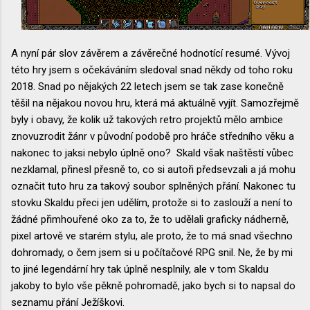
A nyní pár slov závěrem a závěrečné hodnotící resumé. Vývoj
této hry jsem s očekáváním sledoval snad někdy od toho roku
2018. Snad po nějakých 22 letech jsem se tak zase konečně
těšil na nějakou novou hru, která má aktuálně vyjít. Samozřejmě
byly i obavy, že kolik už takových retro projektů mělo ambice
znovuzrodit žánr v původní podobě pro hráče středního věku a
nakonec to jaksi nebylo úplně ono? Skald však naštěstí vůbec
nezklamal, přinesl přesně to, co si autoři předsevzali a já mohu
označit tuto hru za takový soubor splněných přání. Nakonec tu
stovku Skaldu přeci jen udělím, protože si to zaslouží a není to
žádné přimhouřené oko za to, že to udělali graficky nádherně,
pixel artově ve starém stylu, ale proto, že to má snad všechno
dohromady, o čem jsem si u počítačové RPG snil. Ne, že by mi
to jiné legendární hry tak úplně nesplnily, ale v tom Skaldu
jakoby to bylo vše pěkně pohromadě, jako bych si to napsal do
seznamu přání Ježíškovi.