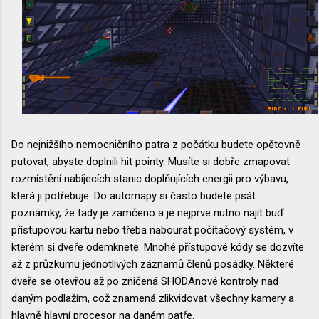
Do nejnižšího nemocničního patra z počátku budete opětovně
putovat, abyste doplnili hit pointy. Musíte si dobře zmapovat
rozmístění nabíjecích stanic doplňujících energii pro výbavu,
která ji potřebuje. Do automapy si často budete psát
poznámky, že tady je zamčeno a je nejprve nutno najít buď
přístupovou kartu nebo třeba nabourat počítačový systém, v
kterém si dveře odemknete. Mnohé přístupové kódy se dozvíte
až z průzkumu jednotlivých záznamů členů posádky. Některé
dveře se otevřou až po zničená SHODAnové kontroly nad
daným podlažím, což znamená zlikvidovat všechny kamery a
hlavně hlavní procesor na daném patře.