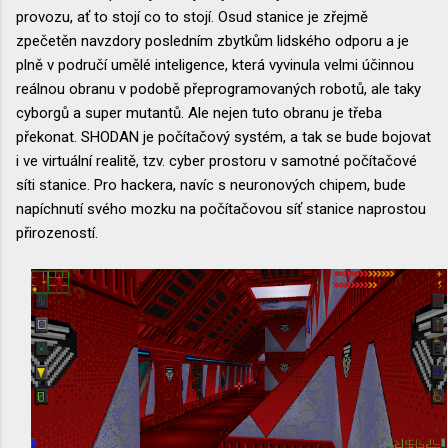
provozu, ať to stojí co to stojí. Osud stanice je zřejmě
zpečetěn navzdory posledním zbytkům lidského odporu a je
plně v područí umělé inteligence, která vyvinula velmi účinnou
reálnou obranu v podobě přeprogramovaných robotů, ale taky
cyborgů a super mutantů. Ale nejen tuto obranu je třeba
překonat. SHODAN je počítačový systém, a tak se bude bojovat
i ve virtuální realitě, tzv. cyber prostoru v samotné počítačové
síti stanice. Pro hackera, navíc s neuronových chipem, bude
napíchnutí svého mozku na počítačovou síť stanice naprostou
přirozeností.