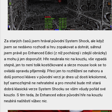
Za starých časů jsem hrával původní System Shock, ale když
jsem se nedávno rozhodl si hru zopakovat a dohrát, sáhnul
jsem právě po Enhanced Edici (z níž pocházejí i zdejší obrázky)
a mohu ji jen doporučit. Hře neubrala nic na kouzlu, vše vypadá
stejně, jen to není tolik kostičkované a skrze mouse look se to
ovládá opravdu příjemněji. Přeci jen to rozhlížení se nahoru a
dolů pomocí kláves v původní verzi je dnes už dosti krkolomné,
byť samozřejmě ne nehratelné a pro mnohé bude mít stará
dobrá klasická verze System Shocku se vším všudy pořád své
kouzlo. S tím teda, že Enhanced edice původní hře na kouzlu
neubírá naštěstí vůbec nic.