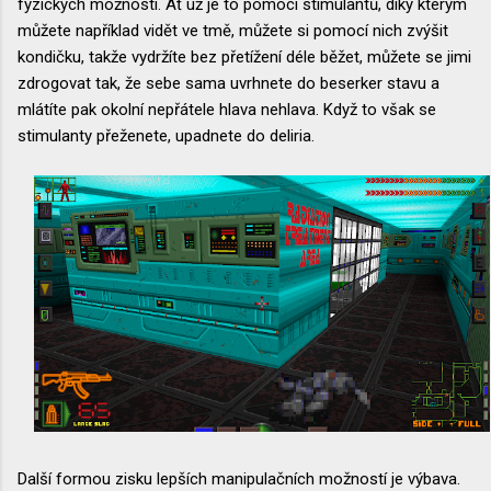
fyzických možností. Ať už je to pomocí stimulantů, díky kterým
můžete například vidět ve tmě, můžete si pomocí nich zvýšit
kondičku, takže vydržíte bez přetížení déle běžet, můžete se jimi
zdrogovat tak, že sebe sama uvrhnete do beserker stavu a
mlátíte pak okolní nepřátele hlava nehlava. Když to však se
stimulanty přeženete, upadnete do deliria.
Další formou zisku lepších manipulačních možností je výbava.