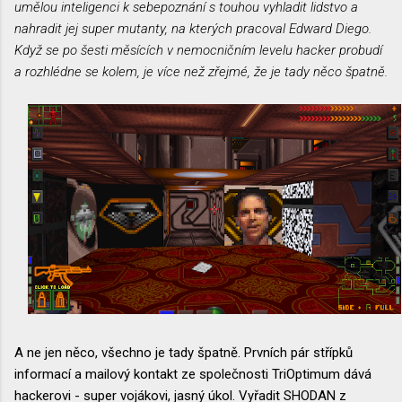
umělou inteligenci k sebepoznání s touhou vyhladit lidstvo a
nahradit jej super mutanty, na kterých pracoval Edward Diego.
Když se po šesti měsících v nemocničním levelu hacker probudí
a rozhlédne se kolem, je více než zřejmé, že je tady něco špatně.
A ne jen něco, všechno je tady špatně. Prvních pár střípků
informací a mailový kontakt ze společnosti TriOptimum dává
hackerovi - super vojákovi, jasný úkol. Vyřadit SHODAN z