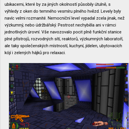
ubikacemi, které by za jiných okolností působily útulně, s
výhledy z oken do temného vesmíru plného hvězd. Levely byly
navíc velmi rozmanité. Nemocniční level vypadal zcela jinak, než
výzkumný, nebo údržbářský. Pestrost nechyběla ani v rámci
jednotlivých úrovní. Vše navozovalo pocit plně funkční stanice
plné přístrojů, rozvodných sítí, reaktorů, výzkumných laboratoří,
ale taky společenských místností, kuchyní, jídelen, ubytovacích
kójí i zelených hájků pro relaxaci.