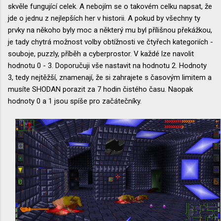
skvěle fungující celek. A nebojím se o takovém celku napsat, že
jde o jednu z nejlepších her v historii. A pokud by všechny ty
prvky na někoho byly moc a některý mu byl přílišnou překážkou,
je tady chytrá možnost volby obtížnosti ve čtyřech kategoriích -
souboje, puzzly, příběh a cyberprostor. V každé lze navolit
hodnotu 0 - 3. Doporučuji vše nastavit na hodnotu 2. Hodnoty
3, tedy nejtěžší, znamenají, že si zahrajete s časovým limitem a
musíte SHODAN porazit za 7 hodin čistého času. Naopak
hodnoty 0 a 1 jsou spíše pro začátečníky.