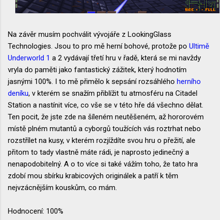
Na závěr musím pochválit vývojáře z LookingGlass
Technologies. Jsou to pro mě herní bohové, protože po
Ultimě
Underworld 1
a 2 vydávají třetí hru v řadě, která se mi navždy
vryla do paměti jako fantastický zážitek, který hodnotím
jasnými 100%. I to mě přimělo k sepsání rozsáhlého
herního
deníku
, v kterém se snažím přiblížit tu atmosféru na Citadel
Station a nastínit více, co vše se v této hře dá všechno dělat.
Ten pocit, že jste zde na šíleném neutěšeném, až hororovém
místě plném mutantů a cyborgů toužících vás roztrhat nebo
rozstřílet na kusy, v kterém rozjíždíte svou hru o přežití, ale
přitom to tady vlastně máte rádi, je naprosto jedinečný a
nenapodobitelný. A o to více si také vážím toho, že tato hra
zdobí mou sbírku krabicových originálek a patří k těm
nejvzácnějším kouskům, co mám.
Hodnocení: 100%