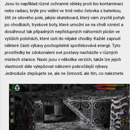
Jsou to například různé ochranné obleky proti bio kontaminaci
nebo radiaci, brýle pro vidění ve tmě nebo čelovka s baterkou,
štít ze silového pole, jakýsi skateboard, který vám zrychlí pohyb
po chodbách, tryskové boty, které umožní se na chvíli vznést a
dosáhnout tak případných nepřístupných náhorních plošin ve
vyšších polohách, které ústí do nějaké chodby. Každé zapnutí
některé části výbavy pochopitelně spotřebovává energii. Tyto
prostředky ke zdokonalení své postavy nacházíte v různých
místech stanice. Navíc jsou v několika verzích, takže lze jejich
vlastnosti dále vylepšovat nálezem pokročilejší výbavy.
Jednoduše zlepšujete se, ale ne činností, ale tím, co naleznete.