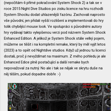
(nepočítám-li přímé pokračování System Shock 2) a tak se v
roce 2015 Night Dive Studios po zisku licence na hru rozhodli
System Shocku dodat uhlazenější fazónu. Zachovali naprosto
vše původní, jen přidali vyšší rozlišení a implementovali do hry
tolik chybějící mouse look. Ve spolupráci s původními autory
hry vydávají takto vylepšenou verzi pod názvem System Shock
Enhanced Edition. A jelikož je System Shock stále velký pojem,
můžeme se těšit i na kompletní remake, který by měl vyjít letos
(2023) a to opět od Nightdive studios. Když už jednou tu licenci
dostali, proč ji nevyždímat na maximum. Z mého pohledu je ale
Enhanced Edice plně postačující a další remake bych
nepovažoval za nutný. No ale i tak se nějak ve skrytu duše na
něj těším, pokud dopadne dobře :-)