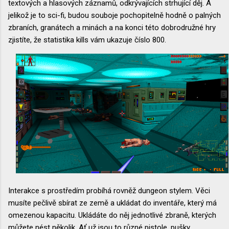
textových a hlasových záznamů, odkrývajících strhující děj. A
jelikož je to sci-fi, budou souboje pochopitelně hodně o palných
zbraních, granátech a minách a na konci této dobrodružné hry
zjistíte, že statistika kills vám ukazuje číslo 800.
Interakce s prostředím probíhá rovněž dungeon stylem. Věci
musíte pečlivě sbírat ze země a ukládat do inventáře, který má
omezenou kapacitu. Ukládáte do něj jednotlivé zbraně, kterých
můžete nést několik. Ať už jsou to různé pistole, pušky,