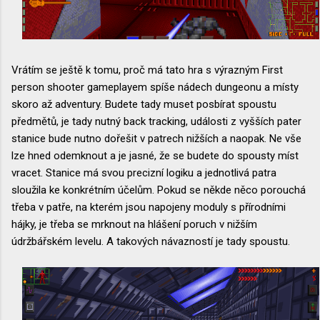
Vrátím se ještě k tomu, proč má tato hra s výrazným First
person shooter gameplayem spíše nádech dungeonu a místy
skoro až adventury. Budete tady muset posbírat spoustu
předmětů, je tady nutný back tracking, události z vyšších pater
stanice bude nutno dořešit v patrech nižších a naopak. Ne vše
lze hned odemknout a je jasné, že se budete do spousty míst
vracet. Stanice má svou precizní logiku a jednotlivá patra
sloužila ke konkrétním účelům. Pokud se někde něco porouchá
třeba v patře, na kterém jsou napojeny moduly s přírodními
hájky, je třeba se mrknout na hlášení poruch v nižším
údržbářském levelu. A takových návazností je tady spoustu.