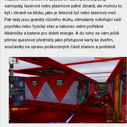
samopaly, laserové nebo plasmové palné zbraně, ale mohou to
být i zbraně na blízku, jako je železná tyč nebo laserový meč.
Pak tady jsou granáty různého druhu, stimulanty ovlivňující vaší
psychiku nebo fyzický stav a nakonec velmi potřebné
lékárničky a baterie pro dobití energie. A do toho se vám ještě
přimísí questové předměty jako přístupové karty ke dveřím,
součástky na opravu poškozených částí stanice a podobně.