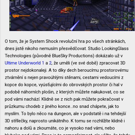
O tom, že je System Shock revoluční hra po všech stránkách,
dnes jistě nikoho nemusím přesvědčovat. Studio LookingGlass
Technologies (původně BlueSky Productions) dokázalo už v
Ultime Underworld 1
a
2
, že uměli (ve své době) zpracovat 3D
prostor nejdokonaleji. A to díky dech beroucímu prostorovému
ztvárnění s nejen pravoúhlými stěnami, cestami vedoucími z
kopce do kopce, vyúsťujícími do obrovských prostor či hal v
podobě náhorních plošin, z kterých můžete nakukovat, co se
pod vámi nachází. Klidně se z nich pak můžete pokračovat v
průzkumu chodeb z jiného konce...no snad chápete, jak to
myslím. To bylo něco na dungeon, ale v podstatě i na tehdejší
3D střílečky, naprosto unikátního. K tomu se rozhlížíte klidně i
nahoru a dolů a zkoumáte, co je vysoko nad vámi, nebo