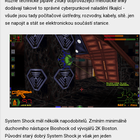
Různé technické pípavé zvuky doprovázející melodické linky
dodávají takové to správné cyberpunkové naladění říkající -
všude jsou tady počítačové ústředny, rozvodny, kabely, sítě...jen
se napojit a stát se elektronickou součástí stanice.
System Shock měl několik napodobitelů. Zmíním minimálně
duchovního nástupce Bioshock od vývojářů 2K Boston.
Původní starý dobrý System Shock je však jen jeden