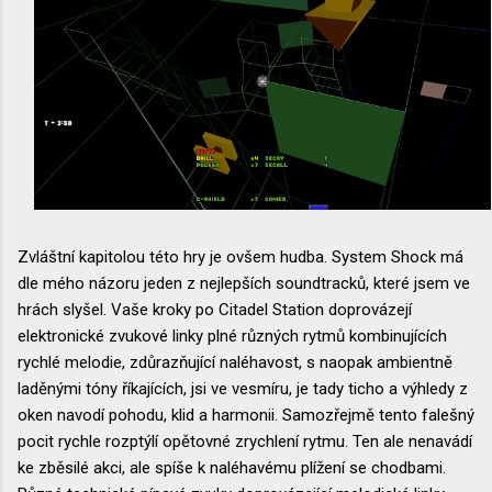
Zvláštní kapitolou této hry je ovšem hudba. System Shock má
dle mého názoru jeden z nejlepších soundtracků, které jsem ve
hrách slyšel. Vaše kroky po Citadel Station doprovázejí
elektronické zvukové linky plné různých rytmů kombinujících
rychlé melodie, zdůrazňující naléhavost, s naopak ambientně
laděnými tóny říkajících, jsi ve vesmíru, je tady ticho a výhledy z
oken navodí pohodu, klid a harmonii. Samozřejmě tento falešný
pocit rychle rozptýlí opětovné zrychlení rytmu. Ten ale nenavádí
ke zběsilé akci, ale spíše k naléhavému plížení se chodbami.