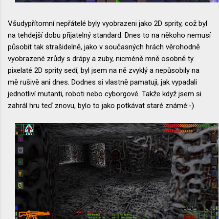
Všudypřítomní nepřátelé byly vyobrazeni jako 2D sprity, což byl
na tehdejší dobu přijatelný standard. Dnes to na někoho nemusí
působit tak strašidelně, jako v současných hrách věrohodně
vyobrazené zrůdy s drápy a zuby, nicméně mně osobně ty
pixelaté 2D sprity sedí, byl jsem na ně zvyklý a nepůsobily na
mě rušivě ani dnes. Dodnes si vlastně pamatuji, jak vypadali
jednotliví mutanti, roboti nebo cyborgové. Takže když jsem si
zahrál hru teď znovu, bylo to jako potkávat staré známé:-)