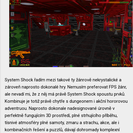
System Shock řadím mezi takové ty žánrově nekrystalické a
zároveň naprosto dokonalé hry. Nemusím preferovat FPS žánr,
ale nevadí mi, že z něj má právě System Shock spoustu prvků.
Kombinuje je totiž právě chytře s dungeonem i akční hororovou
adventruou. Naprosto dokonale nadesignované úrovně v
perfektně fungujícím 3D prostředí, plné strhujícího příběhu,
tísnivé atmosféry plné samoty, zmaru a strachu, akce, ale i
kombinačních řešení a puzzlů, dávají dohromady komplexní