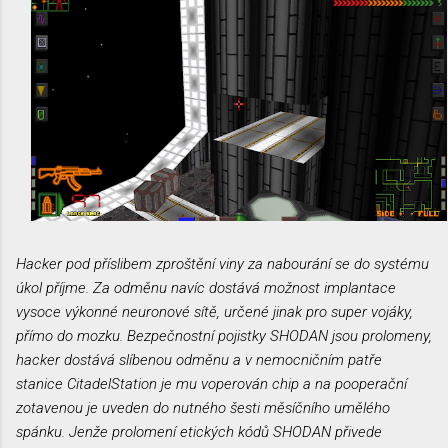
Hacker pod příslibem zproštění viny za nabourání se do systému
úkol příjme. Za odměnu navíc dostává možnost implantace
vysoce výkonné neuronové sítě, určené jinak pro super vojáky,
přímo do mozku. Bezpečnostní pojistky SHODAN jsou prolomeny,
hacker dostává slíbenou odměnu a v nemocničním patře
stanice CitadelStation je mu voperován chip a na pooperační
zotavenou je uveden do nutného šesti měsíčního umělého
spánku. Jenže prolomení etických kódů SHODAN přivede