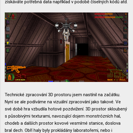
získáváte potřebná data například v podobě číselných kódů atd.
Technické zpracování 3D prostoru jsem nastínil na začátku.
Nyní se ale podíváme na vizuální zpracování jako takové. Ve
své době hra vzbudila hotové pozdvižení. 3D prostor skloubený
s působivými texturami, navozující dojem monstrózních hal,
chodeb a dalších prostor kovové vesmírné stanice, doslova
bral dech. Obří haly byly prokládány laboratořemi, nebo i