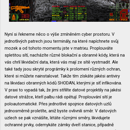
Nyní si řekneme něco o výše zmíněném cyber prostoru. V
jednotlivých patrech jsou terminály, na které napíchnete svůj
mozek a od tohoto momentu jste v matrixu. Proplouváte
spletitou sítí, nacházíte různé blokační a obranné kódy, která na
vás chrlí likvidační data, která vás mají ze sítě vystrnadit. Ale
také tady jsou skryté prográmky k prolomení různých ochran,
které si můžete nainstalovat. Takže tím získáte jakési antiviry
na likvidaci obranných kódů SHODAN, kterými je síť infikována.
V praxi to vypadá tak, že jimi střilíte datové projektily na jakési
datové strážce, kteří palbu rádi opětují. Proplouvání sítí je
poloautomatické. Přes jednotlivé spojnice datových uzlů
jednosměrně proletíte, aniž byste ovlivnili směr. V datových
uzlech se pak vznášíte, létáte různými směry, likvidujete
ochranné prvky, odemykáte zámky dveří stanice, případně