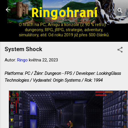
Ringohraní
Přeskočit na hlavní obsah
O hrách na PC, Amigu a konzole (z 90 % retro) –
dungeony, RPG, jRPG, strategie, adventury,
simulátory, atd. Od roku 2019 již přes 500 článků.
System Shock
Autor:
Ringo
května 22, 2023
Platforma: PC / Žánr: Dungeon - FPS / Developer: LookingGlass
Technologies / Vydavatel: Origin Systems / Rok: 1994