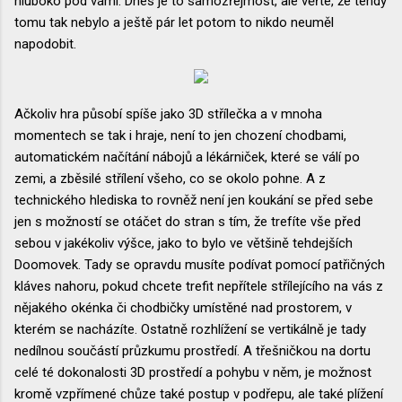
hluboko pod vámi. Dnes je to samozřejmost, ale věřte, že tehdy
tomu tak nebylo a ještě pár let potom to nikdo neuměl
napodobit.
Ačkoliv hra působí spíše jako 3D střílečka a v mnoha
momentech se tak i hraje, není to jen chození chodbami,
automatickém načítání nábojů a lékárniček, které se válí po
zemi, a zběsilé střílení všeho, co se okolo pohne. A z
technického hlediska to rovněž není jen koukání se před sebe
jen s možností se otáčet do stran s tím, že trefíte vše před
sebou v jakékoliv výšce, jako to bylo ve většině tehdejších
Doomovek. Tady se opravdu musíte podívat pomocí patřičných
kláves nahoru, pokud chcete trefit nepřítele střílejícího na vás z
nějakého okénka či chodbičky umístěné nad prostorem, v
kterém se nacházíte. Ostatně rozhlížení se vertikálně je tady
nedílnou součástí průzkumu prostředí. A třešničkou na dortu
celé té dokonalosti 3D prostředí a pohybu v něm, je možnost
kromě vzpřímené chůze také postup v podřepu, ale také plížení