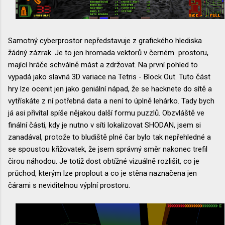
Samotný cyberprostor nepředstavuje z grafického hlediska
žádný zázrak. Je to jen hromada vektorů v černém prostoru,
mající hráče schválně mást a zdržovat. Na první pohled to
vypadá jako slavná 3D variace na Tetris - Block Out. Tuto část
hry lze ocenit jen jako geniální nápad, že se hacknete do sítě a
vytřískáte z ní potřebná data a není to úplně lehárko. Tady bych
já asi přivítal spíše nějakou další formu puzzlů. Obzvláště ve
finální části, kdy je nutno v síti lokalizovat SHODAN, jsem si
zanadával, protože to bludiště plné čar bylo tak nepřehledné a
se spoustou křižovatek, že jsem správný směr nakonec trefil
čirou náhodou. Je totiž dost obtížné vizuálně rozlišit, co je
průchod, kterým lze proplout a co je stěna naznačena jen
čárami s neviditelnou výplní prostoru.