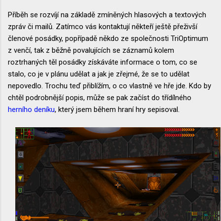
Příběh se rozvíjí na základě zmíněných hlasových a textových
zpráv či mailů. Zatímco vás kontaktují někteří ještě přeživší
členové posádky, popřípadě někdo ze společnosti TriOptimum
z venčí, tak z běžně povalujících se záznamů kolem
roztrhaných těl posádky získáváte informace o tom, co se
stalo, co je v plánu udělat a jak je zřejmé, že se to udělat
nepovedlo. Trochu teď přiblížím, o co vlastně ve hře jde. Kdo by
chtěl podrobnější popis, může se pak začíst do třídílného
herního deníku
, který jsem během hraní hry sepisoval.