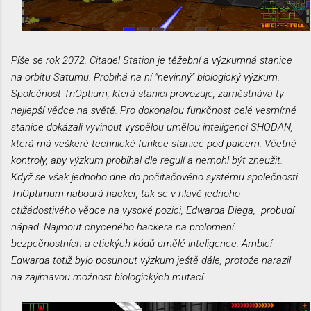
Píše se rok 2072. Citadel Station je těžební a výzkumná stanice
na orbitu Saturnu. Probíhá na ní "nevinný" biologický výzkum.
Společnost TriOptium, která stanici provozuje, zaměstnává ty
nejlepší vědce na světě. Pro dokonalou funkčnost celé vesmírné
stanice dokázali vyvinout vyspělou umělou inteligenci SHODAN,
která má veškeré technické funkce stanice pod palcem. Včetně
kontroly, aby výzkum probíhal dle regulí a nemohl být zneužit.
Když se však jednoho dne do počítačového systému společnosti
TriOptimum nabourá hacker, tak se v hlavě jednoho
ctižádostivého vědce na vysoké pozici, Edwarda Diega, probudí
nápad. Najmout chyceného hackera na prolomení
bezpečnostních a etických kódů umělé inteligence. Ambicí
Edwarda totiž bylo posunout výzkum ještě dále, protože narazil
na zajímavou možnost biologických mutací.