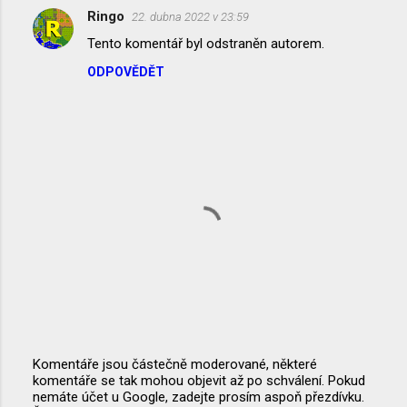
Ringo
22. dubna 2022 v 23:59
K
Tento komentář byl odstraněn autorem.
o
ODPOVĚDĚT
m
e
n
t
á
ř
e
Komentáře jsou částečně moderované, některé
komentáře se tak mohou objevit až po schválení. Pokud
O
nemáte účet u Google, zadejte prosím aspoň přezdívku.
k