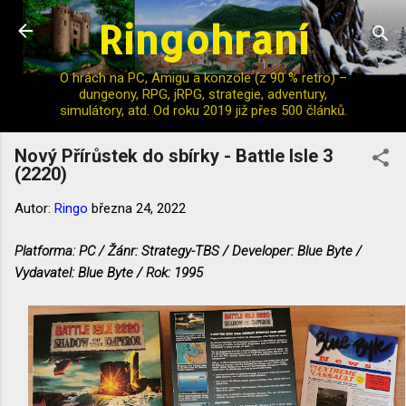
Ringohraní
Přeskočit na hlavní obsah
O hrách na PC, Amigu a konzole (z 90 % retro) –
dungeony, RPG, jRPG, strategie, adventury,
simulátory, atd. Od roku 2019 již přes 500 článků.
Nový Přírůstek do sbírky - Battle Isle 3
(2220)
Autor:
Ringo
března 24, 2022
Platforma: PC / Žánr: Strategy-TBS / Developer: Blue Byte /
Vydavatel: Blue Byte / Rok: 1995