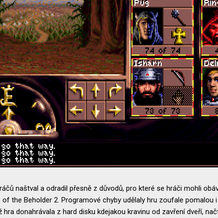
ráčů naštval a odradil přesně z důvodů, pro které se hráči mohli ob
e of the Beholder 2. Programové chyby udělaly hru zoufale pomalou i
ž hra donahrávala z hard disku kdejakou kravinu od zavření dveří, na