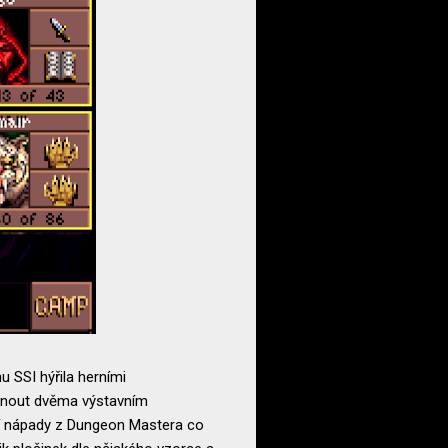
u SSI hýřila herními
knout dvěma výstavním
cí nápady z Dungeon Mastera co