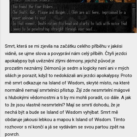
Smrt, která se mi zjevila na začátku celého příběhu v jakési
vidině, se ujme slova a povypráví nám celý příběh. Čtyři jezdci
apokalypsy byli uvěznění zlými démony, jejichž původ je
prozatím neznámý. Démonů je sedm a logicky není ani v mých
silách je porazit, když to nedokázali ani jezdci apokalypsy. Proto
mě smrt odkazuje na Island of Wisdom, skryté místo, na které
normálně nemají smrtelníci přístup. Žijí zde nesmrtelní mágové
s hlubokými vědomostmi a ti by mi mohli poradit, co dále. A jak
to že jsou vlastně nesmrtelní? Mají se smrtí dohodu, že je
nechá být a bude se Island of Wisdom vyhýbat. Smrt mě
obdaruje jakousi lebkou a mapou k Island of Wisdom. Tímto
rozhovor s ní končí a já se vydávám se svou partou zpět na
povrch.