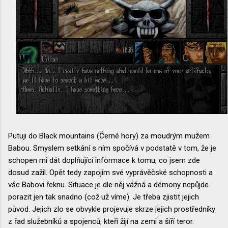
Putuji do Black mountains (Černé hory) za moudrým mužem
Babou. Smyslem setkání s ním spočívá v podstatě v tom, že je
schopen mi dát doplňující informace k tomu, co jsem zde
dosud zažil. Opět tedy zapojím své vyprávěčské schopnosti a
vše Babovi řeknu. Situace je dle něj vážná a démony nepůjde
porazit jen tak snadno (což už víme). Je třeba zjistit jejich
původ. Jejich zlo se obvykle projevuje skrze jejich prostředníky
z řad služebníků a spojenců, kteří žijí na zemi a šíří teror.