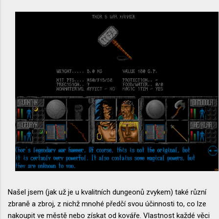
Našel jsem (jak už je u kvalitních dungeonů zvykem) také různí
zbraně a zbroj, z nichž mnohé předčí svou účinnosti to, co lze
nakoupit ve městě nebo získat od kováře. Vlastnost každé věci