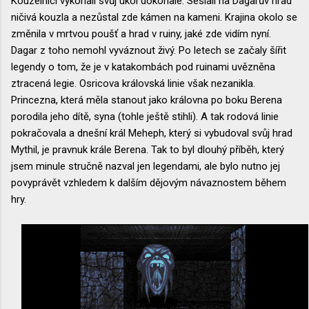
Kouzelníci vykonali svůj úkol dokonale. Seslali na Dagarův hrad
ničivá kouzla a nezůstal zde kámen na kameni. Krajina okolo se
změnila v mrtvou poušť a hrad v ruiny, jaké zde vidím nyní.
Dagar z toho nemohl vyváznout živý. Po letech se začaly šířit
legendy o tom, že je v katakombách pod ruinami uvězněna
ztracená legie. Osricova královská linie však nezanikla.
Princezna, která měla stanout jako královna po boku Berena
porodila jeho dítě, syna (tohle ještě stihli). A tak rodová linie
pokračovala a dnešní král Meheph, který si vybudoval svůj hrad
Mythil, je pravnuk krále Berena. Tak to byl dlouhý příběh, který
jsem minule stručně nazval jen legendami, ale bylo nutno jej
povyprávět vzhledem k dalším dějovým návaznostem během
hry.