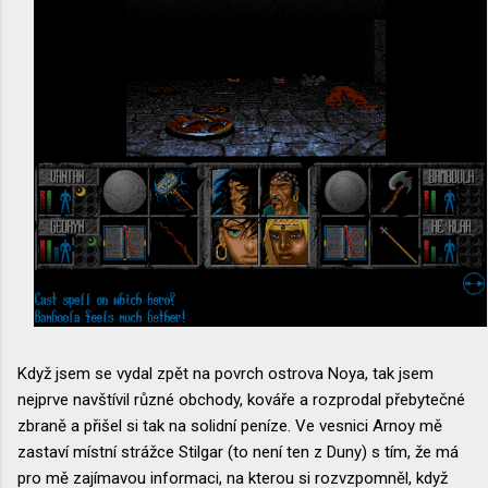
Když jsem se vydal zpět na povrch ostrova Noya, tak jsem
nejprve navštívil různé obchody, kováře a rozprodal přebytečné
zbraně a přišel si tak na solidní peníze. Ve vesnici Arnoy mě
zastaví místní strážce Stilgar (to není ten z Duny) s tím, že má
pro mě zajímavou informaci, na kterou si rozvzpomněl, když