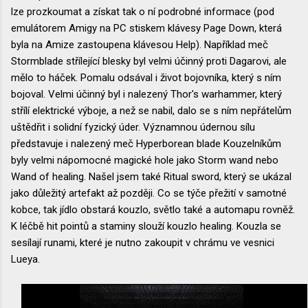
lze prozkoumat a získat tak o ní podrobné informace (pod
emulátorem Amigy na PC stiskem klávesy Page Down, která
byla na Amize zastoupena klávesou Help). Například meč
Stormblade střílející blesky byl velmi účinný proti Dagarovi, ale
mělo to háček. Pomalu odsával i život bojovníka, který s ním
bojoval. Velmi účinný byl i nalezený Thor's warhammer, který
střílí elektrické výboje, a než se nabil, dalo se s ním nepřátelům
uštědřit i solidní fyzický úder. Významnou údernou sílu
představuje i nalezený meč Hyperborean blade Kouzelníkům
byly velmi nápomocné magické hole jako Storm wand nebo
Wand of healing. Našel jsem také Ritual sword, který se ukázal
jako důležitý artefakt až později. Co se týče přežití v samotné
kobce, tak jídlo obstará kouzlo, světlo také a automapu rovněž.
K léčbě hit pointů a staminy slouží kouzlo healing. Kouzla se
sesílají runami, které je nutno zakoupit v chrámu ve vesnici
Lueya.