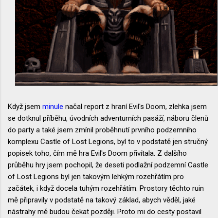
Když jsem
minule
načal report z hraní Evil's Doom, zlehka jsem
se dotknul příběhu, úvodních adventurních pasáží, náboru členů
do party a také jsem zmínil proběhnutí prvního podzemního
komplexu Castle of Lost Legions, byl to v podstatě jen stručný
popisek toho, čím mě hra Evil's Doom přivítala. Z dalšího
průběhu hry jsem pochopil, že deseti podlažní podzemní Castle
of Lost Legions byl jen takovým lehkým rozehřátím pro
začátek, i když docela tuhým rozehřátím. Prostory těchto ruin
mě připravily v podstatě na takový základ, abych věděl, jaké
nástrahy mě budou čekat později. Proto mi do cesty postavil