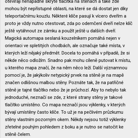
otevírají nenápadné skryté tlačítka na stěnách a také zde
mohou být nepřístupné oblasti, na které se dá dostat jen díky
teleportačnímu kouzlu. Některé klíče pasují k vícero dveřím a
proto je vždy nutno otestovat, zda po odemčení dveří nelze klíč
ještě vytáhnout ze zámku a použít ještě u dalších dveří.
Magická automapa seslaná kouzelníkem pomáhá nejen v
orientaci ve spletitých chodbách, ale označuje také místa, v
kterých leží nějaký předmět. Docela to pomáhá v případě, že si
někde něco odložím. Snadno pak mohu cíleně putovat k místu,
u kterého mapa značí, že na něm něco leží. Další významnou
pomocí je, že jakýkoliv netypický prvek na stěně je na mapě
značen odlišnou malbou stěny. Poznáte tak, že na patřičné
stěně je tajné tlačítko nebo že je průchozí. Aby to nebylo tak
jednoduché, neznačí se zde, z které strany stěny je takové
tlačítko umístěno. Co mapa neznačí jsou výklenky, v kterých
bývají umístěny často klíče. To už je na pečlivém průzkumu
stěny vlastním pozorným okem. Někdy nejsou totiž výklenky
zřetelné pouhým pohledem z boku a je nutno se natočit ke
stěně čelem.