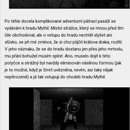
Po téhle docela komplikované adventurní pátrací pasáži se
vydávám k hradu Mythil. Místní strážce, který se mnou před tím
čile obchodoval, ale o vstupu do hradu nechtěl slyšet ani
slůvko, se při mé zmínce, že si chci půjčit králova draka, rozlítí.
V jeho náznaku, že se do hradu dostanu jen přes jeho mrtvolu,
mu přání bohužel musím splnit. Ano, muselo dojít k této
potyčce a strážný byl navždy eliminován násilnou formou (jak
je to možné, když je Smrt uvězněna, nevím, asi taky nějak
nepřirozeně) a já tak vstupuji do chodeb hradu Mythil.