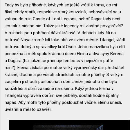
Tady by bylo příhodné, kdybych se ještě vrátil k tomu, co mi
říkal tehdy stařík, respektive starý kouzelník, schovávající se u
vstupu do ruin Castle of Lost Legions, neboť Dagar tady není
jen tak z ničeho nic. Takže jaké legendy mi vlastně povyprávěl?
V ruinách jsou pohřbení dávní králové. V dobách, kdy žili na
ostrově Noya kromě lidí také obři ve svém městě Titangel, vládl
ostrovu dobrý a spravedlivý král Osric. Jeho manželkou byla elfí
princezna a měli spolu krásnou dceru Eleinu a dva syny Berena
a Dagara (ha, jakže se jmenuje ten boss v nejnižším patře
ruin?). Eleina získala po matce velký vyprávěčský dar přednášet
krásné, dlouhé a po všech stránkách smutné příběhy. S velkým
zaujetím ji chodili poslouchat i obři. Jenže jednoho dne bylo
soužití lidí a obrů zásadně narušeno. Když jednou Eleina v
Titangelu vyprávěla obrům své příběhy, dostali hodně špatný
nápad. Aby mohli tyto příběhy poslouchat věčně, Eleinu unesli,
uvěznili a město uzavřeli.