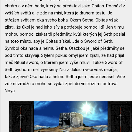
chrám a v něm hada, který se představil jako Obitas. Pochází z
vyšších světů a je zde na misi, která je druhem testu. Je
střežen světlem oka svého boha. Okem Setha. Obitas však
zjistil, že úkol je nad jeho síly a potřebuje pomoc lidí. Jen ti mu
mohou pomoci získat tři předměty, kvůli kterých jej Seth poslal
na toto místo, aby je Obitas získal. Jde o Sword of Seth,
Symbol oka hada a helmu Setha. Otázkou je, jaké předměty se
pod tímto skrývají. Stylem pokus omyl jsem zjistil, že had přijal
meč Ritual sword, o kterém jsem výše mluvil. Takže Sword of
Seth bychom měli vyřešený. Nic z dalších věcí však nepřijal,
takže zjevně Oko hada a helmu Setha jsem ještě nenašel. Více
zde nezmůžu a mohu se vydat zpět do vnitrozemí ostrova
Noya.