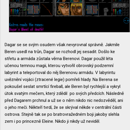
Dagar se se svým osudem však nevyrovnal správně. Jakmile
Beren usedl na trůn, Dagar se rozhodl jej sesadit. Došlo ke
střetu a armáda zůstala věrna Berenovi. Dagar použil léta
učenou temnou magii, kterou vytvořil obrovský podzemní
labyrint a teleportoval do něj Berenovu armádu. V labyrintu
uvěznění vojáci (ztracené legie) pomřeli hlady. Na Berena se
pokoušel seslat smrtící fireball, ale Beren byl rychlejší a vykryl
útok svatým mečem, který zdědil po svých předcích. Následně
před Dagarem prchnul a už se o něm nikdo nic nedozvěděl, ani
o jeho meči. Někteří tvrdí, že se skrýval někde v centrální části
ostrova. Stejně tak se po bratrovražedném boji jakoby slehla
zem i po princezně Eleine. Nikdo ji nikdy už neviděl.