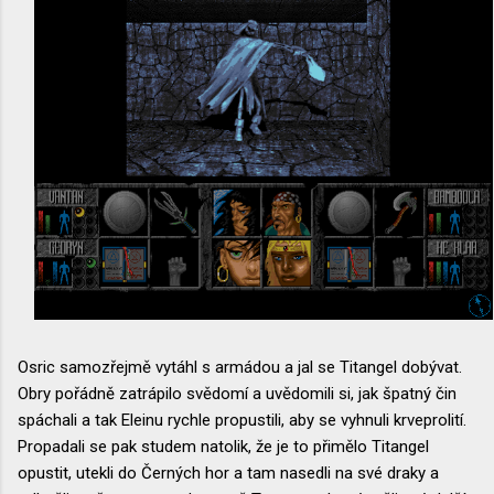
Osric samozřejmě vytáhl s armádou a jal se Titangel dobývat.
Obry pořádně zatrápilo svědomí a uvědomili si, jak špatný čin
spáchali a tak Eleinu rychle propustili, aby se vyhnuli krveprolití.
Propadali se pak studem natolik, že je to přimělo Titangel
opustit, utekli do Černých hor a tam nasedli na své draky a