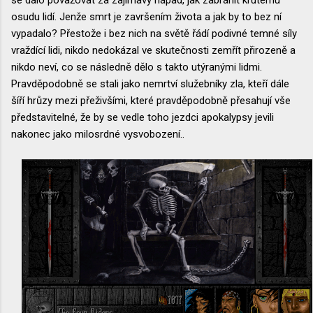
osudu lidí. Jenže smrt je završením života a jak by to bez ní
vypadalo? Přestože i bez nich na světě řádí podivné temné síly
vraždící lidi, nikdo nedokázal ve skutečnosti zemřít přirozeně a
nikdo neví, co se následně dělo s takto utýranými lidmi.
Pravděpodobně se stali jako nemrtví služebníky zla, kteří dále
šíří hrůzy mezi přeživšími, které pravděpodobně přesahují vše
představitelné, že by se vedle toho jezdci apokalypsy jevili
nakonec jako milosrdné vysvobození..