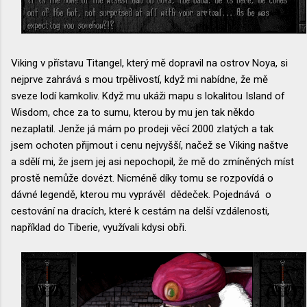
Viking v přístavu Titangel, který mě dopravil na ostrov Noya, si
nejprve zahrává s mou trpělivostí, když mi nabídne, že mě
sveze lodí kamkoliv. Když mu ukáži mapu s lokalitou Island of
Wisdom, chce za to sumu, kterou by mu jen tak někdo
nezaplatil. Jenže já mám po prodeji věcí 2000 zlatých a tak
jsem ochoten přijmout i cenu nejvyšší, načež se Viking naštve
a sdělí mi, že jsem jej asi nepochopil, že mě do zmíněných míst
prostě nemůže dovézt. Nicméně díky tomu se rozpovídá o
dávné legendě, kterou mu vyprávěl dědeček. Pojednává o
cestování na dracích, které k cestám na delší vzdálenosti,
například do Tiberie, využívali kdysi obři.