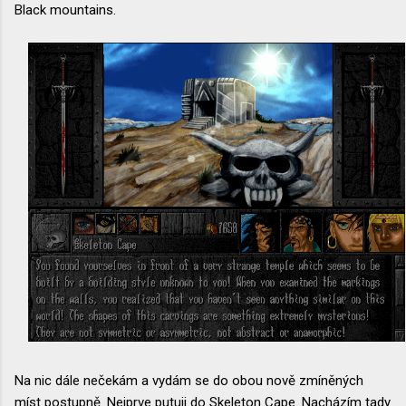
Black mountains.
Na nic dále nečekám a vydám se do obou nově zmíněných
míst postupně. Nejprve putuji do Skeleton Cape. Nacházím tady