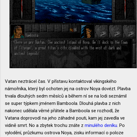
Vatan neztrácel čas. V přístavu kontaktoval vikingského
námořníka, který byl ochoten jej na ostrov Noya dovézt. Plavba
trvala dlouhých sedm měsíců a během ní se na lodi seznámil
se super týpkem jménem Bamboola. Dlouhá plavba z nich
nakonec udělala věrné přátele a Bamboola se rozhodl, že
Vatana doprovodí na jeho záhadné pouti, kam jej zavedla ve
vidině smrt. No a zbytek trochu znáte z
minulého deníku
. Po
vylodění, průzkumu ostrova Noya, zisku informací o poloze