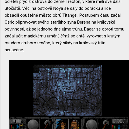
odletěli pryč z ostrova do země Trecton, v které měli své další
útočiště. Věci na ostrově Noya se daly do pořádku a lidé
obsadili opuštěné město obrů Titangel. Postupem času začal
Osric připravovat svého staršího syna Berena na královské
povinnosti, až se jednoho dne ujme trůnu. Dagar se oproti tomu
začal učit magickému umění, čímž se chtěl vyrovnat s krutým
osudem druhorozeného, který nikdy na královský trůn
neusedne.