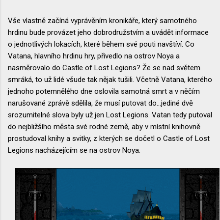
Vše vlastně začíná vyprávěním kronikáře, který samotného
hrdinu bude provázet jeho dobrodružstvím a uvádět informace
o jednotlivých lokacích, které během své pouti navštíví. Co
Vatana, hlavního hrdinu hry, přivedlo na ostrov Noya a
nasměrovalo do Castle of Lost Legions? Že se nad světem
smráká, to už lidé všude tak nějak tušili. Včetně Vatana, kterého
jednoho potemnělého dne oslovila samotná smrt a v něčím
narušované zprávě sdělila, že musí putovat do...jediné dvě
srozumitelné slova byly už jen Lost Legions. Vatan tedy putoval
do nejbližšího města své rodné země, aby v místní knihovně
prostudoval knihy a svitky, z kterých se dočetl o Castle of Lost
Legions nacházejícím se na ostrov Noya.