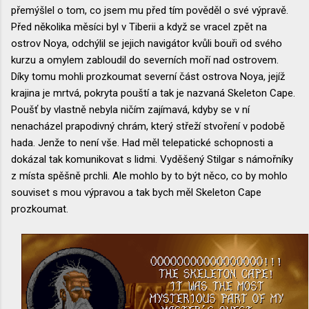
přemýšlel o tom, co jsem mu před tím pověděl o své výpravě.
Před několika měsíci byl v Tiberii a když se vracel zpět na
ostrov Noya, odchýlil se jejich navigátor kvůli bouři od svého
kurzu a omylem zabloudil do severních moří nad ostrovem.
Díky tomu mohli prozkoumat severní část ostrova Noya, jejíž
krajina je mrtvá, pokryta pouští a tak je nazvaná Skeleton Cape.
Poušť by vlastně nebyla ničím zajímavá, kdyby se v ní
nenacházel prapodivný chrám, který střeží stvoření v podobě
hada. Jenže to není vše. Had měl telepatické schopnosti a
dokázal tak komunikovat s lidmi. Vyděšený Stilgar s námořníky
z místa spěšně prchli. Ale mohlo by to být něco, co by mohlo
souviset s mou výpravou a tak bych měl Skeleton Cape
prozkoumat.