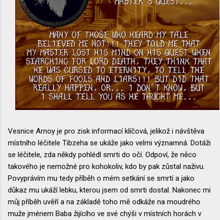
Vesnice Arnoy je pro zisk informací klíčová, jelikož i návštěva
místního léčitele Tibzeha se ukáže jako velmi významná. Dotáži
se léčitele, zda někdy pohlédl smrti do očí. Odpoví, že něco
takového je nemožné pro kohokoliv, kdo by pak zůstal naživu.
Povyprávím mu tedy příběh o mém setkání se smrtí a jako
důkaz mu ukáží lebku, kterou jsem od smrti dostal. Nakonec mi
můj příběh uvěří a na základě toho mě odkáže na moudrého
muže jménem Baba žijícího ve své chýši v místních horách v