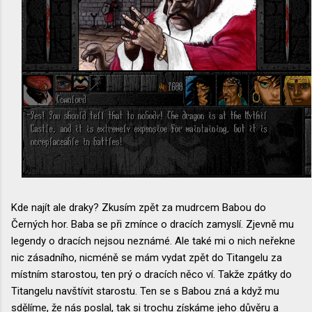
Kde najít ale draky? Zkusím zpět za mudrcem Babou do
Černých hor. Baba se při zmínce o dracích zamyslí. Zjevně mu
legendy o dracích nejsou neznámé. Ale také mi o nich neřekne
nic zásadního, nicméně se mám vydat zpět do Titangelu za
místním starostou, ten prý o dracích něco ví. Takže zpátky do
Titangelu navštívit starostu. Ten se s Babou zná a když mu
sdělíme, že nás poslal, tak si trochu získáme jeho důvěru a