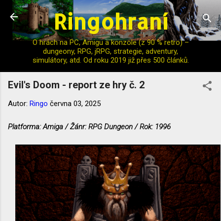
Ringohraní
Přeskočit na hlavní obsah
O hrách na PC, Amigu a konzole (z 90 % retro) –
dungeony, RPG, jRPG, strategie, adventury,
simulátory, atd. Od roku 2019 již přes 500 článků.
Evil's Doom - report ze hry č. 2
Autor:
Ringo
června 03, 2025
Platforma: Amiga / Žánr: RPG Dungeon / Rok: 1996