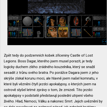
Zpět tedy do podzemních kobek zříceniny Castle of Lost
Legions. Boss Dagar, kterého jsem musel porazit, je tedy
logicky duchem zlého zrádného kouzelníka, který se snažil
sesadit z trůnu svého bratra. Po porážce Dagara jsem z jeho
skrýše získal korunu moci, ale hlavně jsem našel komnatu, v
které byli vězněni čtyři jezdci apokalypsy, o kterých jsem na
ostrově slyšel letmé zprávy o tom, že zmizeli. Tito jezdci
apokalypsy v podstatě představují poslední utrpení všeho
živého. Hlad, Nemoci, Válku a nakonec Smrt. Jejich uvěznění by
se dalo považovat za zajímavý nápad, jak zabránit krutému