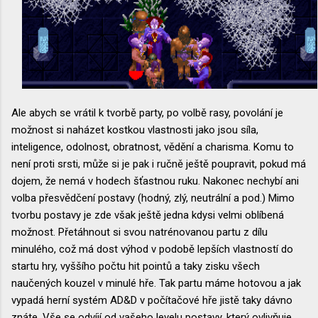
Ale abych se vrátil k tvorbě party, po volbě rasy, povolání je
možnost si naházet kostkou vlastnosti jako jsou síla,
inteligence, odolnost, obratnost, vědění a charisma. Komu to
není proti srsti, může si je pak i ručně ještě poupravit, pokud má
dojem, že nemá v hodech šťastnou ruku. Nakonec nechybí ani
volba přesvědčení postavy (hodný, zlý, neutrální a pod.) Mimo
tvorbu postavy je zde však ještě jedna kdysi velmi oblíbená
možnost. Přetáhnout si svou natrénovanou partu z dílu
minulého, což má dost výhod v podobě lepších vlastností do
startu hry, vyššího počtu hit pointů a taky zisku všech
naučených kouzel v minulé hře. Tak partu máme hotovou a jak
vypadá herní systém AD&D v počítačové hře jistě taky dávno
znáte. Vše se odvíjí od vašeho levelu postavy, který ovlivňuje