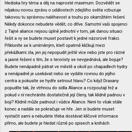
hlediska hry téma a děj na naprosté maximum. Dozvědět se
nějakou novou zprávu o událostech zdejšího světa vzbuzuje
takovou tu správnou naléhavost a touhu po okamžitém řešení.
Někdy dokonce nebudete vědět, co dříve. Samotní vaši spojenci
z Tajné aliance nejsou úplně jednotní v tom, jak danou situaci
řešit a vy se budete muset postavit k jedné názorové frakci.
Přikloníte se k umírněným, kteří opatrně kličkují mezi
překážkami zla, jen jej nepopudit ještě více nebo jste pro rázné
a jasné řešení s tím, že s teroristy se nevyjednává, ale bojuje?
Budete nenápadně pátrat ve městě a okolí po chapadlech hydry
a nenápadně je usekávat nebo se vydáte rovnou do jejího
centra a pokusíte se hydře setnout hlavu? Co když Draxany
popudíte tak, že vtrhnou do sídla Aliance a rozpoutají řež a
pokud v ní nechráníte dostatečně její členy, tak klidně padnou v
boji? Klidně může padnout i vůdce Aliance. Není to však stále
konec a nadále se pokračuje ve hře. Jen si budete muset
vystačit sami a nebudete třeba dostávat klíčové informace
přímo, ale budete je hledat různě po spisech a knihách.