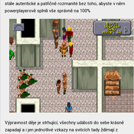
stále autentické a patřičně rozmanité bez toho, abyste v něm
powerplayerově splnili vše správně na 100%.
Výpravnost děje je strhující, všechny události do sebe krásně
zapadají a i jen jednotlivé vzkazy na svitcích tady ždímají z