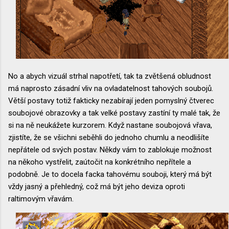
No a abych vizuál strhal napotřetí, tak ta zvětšená obludnost
má naprosto zásadní vliv na ovladatelnost tahových soubojů.
Větší postavy totiž fakticky nezabírají jeden pomyslný čtverec
soubojové obrazovky a tak velké postavy zastíní ty malé tak, že
si na ně neukážete kurzorem. Když nastane soubojová vřava,
zjistíte, že se všichni seběhli do jednoho chumlu a neodlišíte
nepřátele od svých postav. Někdy vám to zablokuje možnost
na někoho vystřelit, zaútočit na konkrétního nepřítele a
podobně. Je to docela facka tahovému souboji, který má být
vždy jasný a přehledný, což má být jeho deviza oproti
raltimovým vřavám.