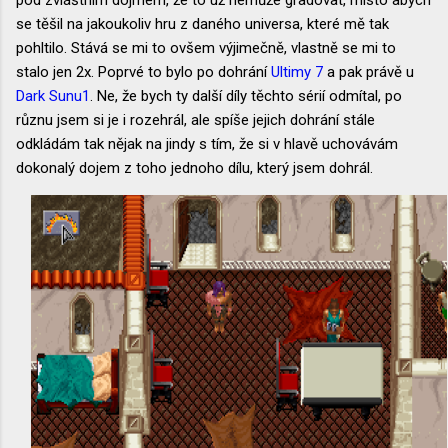
pod zvláštním dojmem, že to už nemůže gradovat, místo abych
se těšil na jakoukoliv hru z daného universa, které mě tak
pohltilo. Stává se mi to ovšem výjimečně, vlastně se mi to
stalo jen 2x. Poprvé to bylo po dohrání
Ultimy 7
a pak právě u
Dark Sunu1
. Ne, že bych ty další díly těchto sérií odmítal, po
různu jsem si je i rozehrál, ale spíše jejich dohrání stále
odkládám tak nějak na jindy s tím, že si v hlavě uchovávám
dokonalý dojem z toho jednoho dílu, který jsem dohrál.