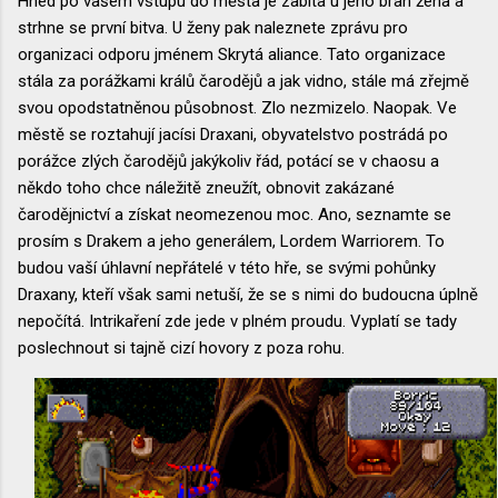
Hned po vašem vstupu do města je zabita u jeho bran žena a
strhne se první bitva. U ženy pak naleznete zprávu pro
organizaci odporu jménem Skrytá aliance. Tato organizace
stála za porážkami králů čarodějů a jak vidno, stále má zřejmě
svou opodstatněnou působnost. Zlo nezmizelo. Naopak. Ve
městě se roztahují jacísi Draxani, obyvatelstvo postrádá po
porážce zlých čarodějů jakýkoliv řád, potácí se v chaosu a
někdo toho chce náležitě zneužít, obnovit zakázané
čarodějnictví a získat neomezenou moc. Ano, seznamte se
prosím s Drakem a jeho generálem, Lordem Warriorem. To
budou vaší úhlavní nepřátelé v této hře, se svými pohůnky
Draxany, kteří však sami netuší, že se s nimi do budoucna úplně
nepočítá. Intrikaření zde jede v plném proudu. Vyplatí se tady
poslechnout si tajně cizí hovory z poza rohu.