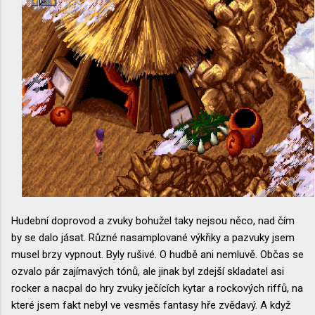
Hudební doprovod a zvuky bohužel taky nejsou něco, nad čím
by se dalo jásat. Různé nasamplované výkřiky a pazvuky jsem
musel brzy vypnout. Byly rušivé. O hudbě ani nemluvě. Občas se
ozvalo pár zajímavých tónů, ale jinak byl zdejší skladatel asi
rocker a nacpal do hry zvuky ječících kytar a rockových riffů, na
které jsem fakt nebyl ve vesměs fantasy hře zvědavý. A když