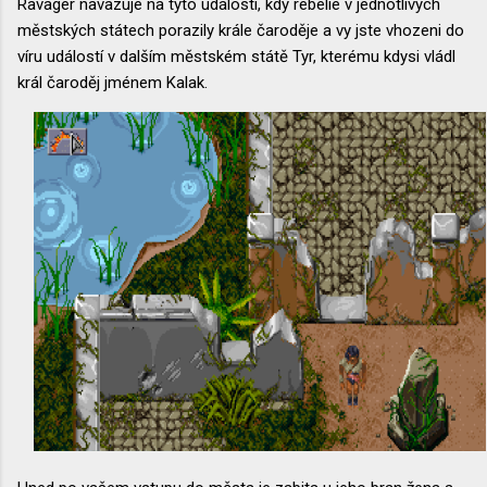
Ravager navazuje na tyto události, kdy rebelie v jednotlivých
městských státech porazily krále čaroděje a vy jste vhozeni do
víru událostí v dalším městském státě Tyr, kterému kdysi vládl
král čaroděj jménem Kalak.