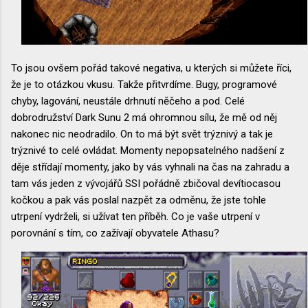
To jsou ovšem pořád takové negativa, u kterých si můžete říci,
že je to otázkou vkusu. Takže přitvrdíme. Bugy, programové
chyby, lagování, neustále drhnutí něčeho a pod. Celé
dobrodružství Dark Sunu 2 má ohromnou sílu, že mě od něj
nakonec nic neodradilo. On to má být svět trýznivý a tak je
trýznivé to celé ovládat. Momenty nepopsatelného nadšení z
děje střídají momenty, jako by vás vyhnali na čas na zahradu a
tam vás jeden z vývojářů SSI pořádně zbičoval devítiocasou
kočkou a pak vás poslal nazpět za odměnu, že jste tohle
utrpení vydrželi, si užívat ten příběh. Co je vaše utrpení v
porovnání s tím, co zažívají obyvatele Athasu?