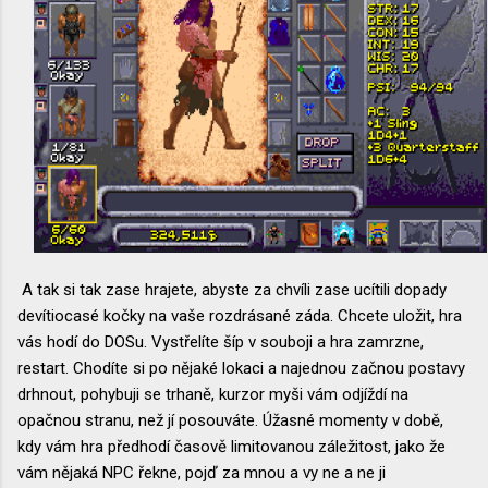
A tak si tak zase hrajete, abyste za chvíli zase ucítili dopady
devítiocasé kočky na vaše rozdrásané záda. Chcete uložit, hra
vás hodí do DOSu. Vystřelíte šíp v souboji a hra zamrzne,
restart. Chodíte si po nějaké lokaci a najednou začnou postavy
drhnout, pohybuji se trhaně, kurzor myši vám odjíždí na
opačnou stranu, než jí posouváte. Úžasné momenty v době,
kdy vám hra předhodí časově limitovanou záležitost, jako že
vám nějaká NPC řekne, pojď za mnou a vy ne a ne ji