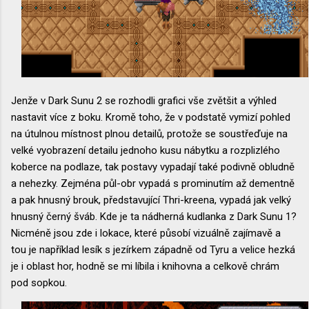
Jenže v Dark Sunu 2 se rozhodli grafici vše zvětšit a výhled
nastavit více z boku. Kromě toho, že v podstatě vymizí pohled
na útulnou místnost plnou detailů, protože se soustřeďuje na
velké vyobrazení detailu jednoho kusu nábytku a rozplizlého
koberce na podlaze, tak postavy vypadají také podivně obludně
a nehezky. Zejména půl-obr vypadá s prominutím až dementně
a pak hnusný brouk, představující Thri-kreena, vypadá jak velký
hnusný černý šváb. Kde je ta nádherná kudlanka z Dark Sunu 1?
Nicméně jsou zde i lokace, které působí vizuálně zajímavě a
tou je například lesík s jezírkem západně od Tyru a velice hezká
je i oblast hor, hodně se mi líbila i knihovna a celkově chrám
pod sopkou.