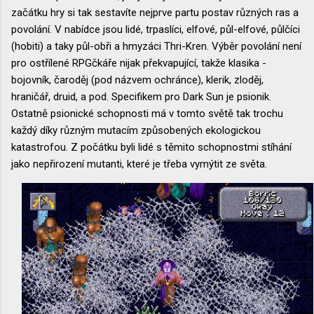
začátku hry si tak sestavíte nejprve partu postav různých ras a
povolání. V nabídce jsou lidé, trpaslíci, elfové, půl-elfové, půlčíci
(hobiti) a taky půl-obři a hmyzáci Thri-Kren. Výběr povolání není
pro ostřílené RPGčkáře nijak překvapující, takže klasika -
bojovník, čaroděj (pod názvem ochránce), klerik, zloděj,
hraničář, druid, a pod. Specifikem pro Dark Sun je psionik.
Ostatně psionické schopnosti má v tomto světě tak trochu
každý díky různým mutacím způsobených ekologickou
katastrofou. Z počátku byli lidé s těmito schopnostmi stíhání
jako nepřirození mutanti, které je třeba vymýtit ze světa.