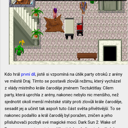
Kdo hrál
první díl
, jistě si vzpomíná na útěk party otroků z arény
ve městě Draj. Tímto se postavili zlovůli režimu, který vycházel
z vlády místního krále čaroděje jménem Tectuktitlay. Cílem
party, která uprchla z arény, nakonec nebylo nic menšího, než
sjednotit okolí menší městské státy proti zlovůli krále čaroděje,
sesadit jej a učinit tak aspoň tuto část světa přívětivější. To se
nakonec podařilo a král čaroděj byl poražen, zničen a jeho
přisluhovači pozbyli své magické moci. Dark Sun 2: Wake of