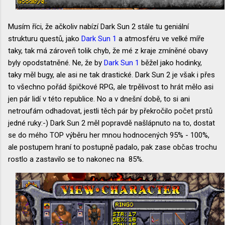
Musím říci, že ačkoliv nabízí Dark Sun 2 stále tu geniální
strukturu questů, jako
Dark Sun 1
a atmosféru ve velké míře
taky, tak má zároveň tolik chyb, že mé z kraje zmíněné obavy
byly opodstatněné. Ne, že by
Dark Sun 1
běžel jako hodinky,
taky měl bugy, ale asi ne tak drastické. Dark Sun 2 je však i přes
to všechno pořád špičkové RPG, ale trpělivost to hrát mělo asi
jen pár lidí v této republice. No a v dnešní době, to si ani
netroufám odhadovat, jestli těch pár by překročilo počet prstů
jedné ruky:-) Dark Sun 2 měl popravdě našlápnuto na to, dostat
se do mého TOP výběru her mnou hodnocených 95% - 100%,
ale postupem hraní to postupně padalo, pak zase občas trochu
rostlo a zastavilo se to nakonec na 85%.