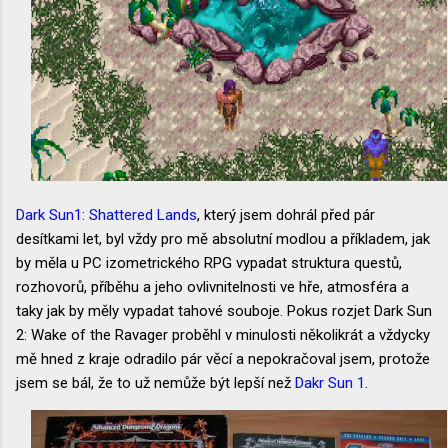
Dark Sun1: Shattered Lands
, který jsem dohrál před pár
desítkami let, byl vždy pro mě absolutní modlou a příkladem, jak
by měla u PC izometrického RPG vypadat struktura questů,
rozhovorů, příběhu a jeho ovlivnitelnosti ve hře, atmosféra a
taky jak by měly vypadat tahové souboje. Pokus rozjet Dark Sun
2: Wake of the Ravager proběhl v minulosti několikrát a vždycky
mě hned z kraje odradilo pár věcí a nepokračoval jsem, protože
jsem se bál, že to už nemůže být lepší než
Dakr Sun 1
.