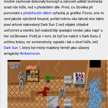
možné zachovat dokonalý koncept a zároveň udělat technicky
snad vše hůře, než v předešlém díle. První, co člověka při
porovnání s
předchozím dílem
vyfacká, je grafika. Pozor, ono to
není jakože vyloženě hnusné, pořád mému oku lahodí více takto
pixel artově nakreslený Dark Sun 2 než nějaké chladné
uniformní a sterilní, byť realističtěji vpadající render, jako např. u
her od Bioware. Potíž je v tom, že byť lze nalézt v Dark Sunu 2
určitou krásu, viz screenshoty, vypadá i tak o dost hůře, než
Dark Sun 1
, který byl místy malebný téměř jako úžasný
amigácký
Ambermoon
.