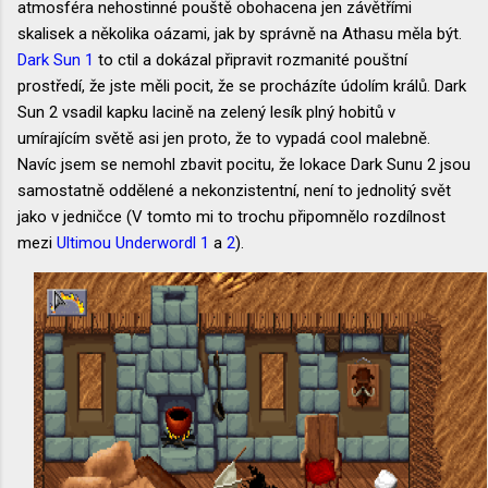
atmosféra nehostinné pouště obohacena jen závětřími
skalisek a několika oázami, jak by správně na Athasu měla být.
Dark Sun 1
to ctil a dokázal připravit rozmanité pouštní
prostředí, že jste měli pocit, že se procházíte údolím králů. Dark
Sun 2 vsadil kapku lacině na zelený lesík plný hobitů v
umírajícím světě asi jen proto, že to vypadá cool malebně.
Navíc jsem se nemohl zbavit pocitu, že lokace Dark Sunu 2 jsou
samostatně oddělené a nekonzistentní, není to jednolitý svět
jako v jedničce (V tomto mi to trochu připomnělo rozdílnost
mezi
Ultimou Underwordl 1
a
2
).