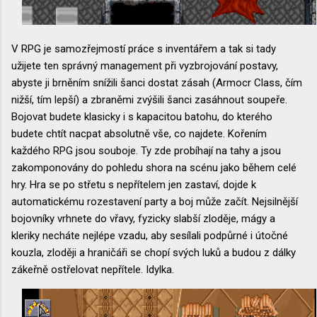
V RPG je samozřejmostí práce s inventářem a tak si tady
užijete ten správný management při vyzbrojování postavy,
abyste ji brněním snížili šanci dostat zásah (Armocr Class, čím
nižší, tím lepší) a zbraněmi zvýšili šanci zasáhnout soupeře.
Bojovat budete klasicky i s kapacitou batohu, do kterého
budete chtít nacpat absolutně vše, co najdete. Kořením
každého RPG jsou souboje. Ty zde probíhají na tahy a jsou
zakomponovány do pohledu shora na scénu jako během celé
hry. Hra se po střetu s nepřítelem jen zastaví, dojde k
automatickému rozestavení party a boj může začít. Nejsilnější
bojovníky vrhnete do vřavy, fyzicky slabší zloděje, mágy a
kleriky necháte nejlépe vzadu, aby sesílali podpůrné i útočné
kouzla, zloději a hraničáři se chopí svých luků a budou z dálky
zákeřně ostřelovat nepřítele. Idylka.