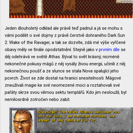
Jeden dlouholetý odklad ale právě teď padnul a já se mohu s
vámi podělit o své dojmy z právě čerstvě dohraného Dark Sun
2: Wake of the Ravager, a tak se dozvíte, zdá mé výše vyřčené
obavy měly ve finále opodstatnění. Stejně jako v
prvním díle
se
děj odehrává ve světě Athas. Býval to svět krásný, nicméně
nekonečné pokusy mágů z něj vysály živou energii, učinili z něj
nekonečnou poušť a ze slunce se stala Nova spalující jeho
povrch. Život se zde dostal na hranici snesitelnosti. Mágové
zneužívali magie ke své neomezené moci a roztahovali své
pařáty skrze svou věrnou sektu templářů. Kdo jim nesloužil, byl
nemilosrdně zotročen nebo zabit.