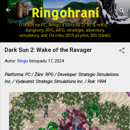
Ringohraní
Přeskočit na hlavní obsah
O hrách na PC, Amigu a konzole (z 90 % retro) –
dungeony, RPG, jRPG, strategie, adventury,
simulátory, atd. Od roku 2019 již přes 500 článků.
Dark Sun 2: Wake of the Ravager
Autor:
Ringo
listopadu 17, 2024
Platforma: PC / Žánr: RPG / Developer: Strategic Simulations
Inc. / Vydavatel: Strategic Simulations Inc. / Rok: 1994