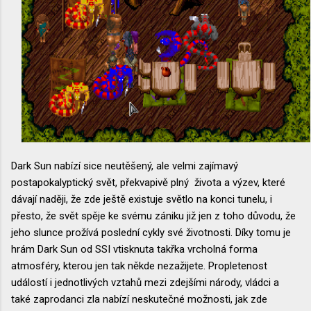
Dark Sun nabízí sice neutěšený, ale velmi zajímavý
postapokalyptický svět, překvapivě plný života a výzev, které
dávají naději, že zde ještě existuje světlo na konci tunelu, i
přesto, že svět spěje ke svému zániku již jen z toho důvodu, že
jeho slunce prožívá poslední cykly své životnosti. Díky tomu je
hrám Dark Sun od SSI vtisknuta takřka vrcholná forma
atmosféry, kterou jen tak někde nezažijete. Propletenost
událostí i jednotlivých vztahů mezi zdejšími národy, vládci a
také zaprodanci zla nabízí neskutečné možnosti, jak zde