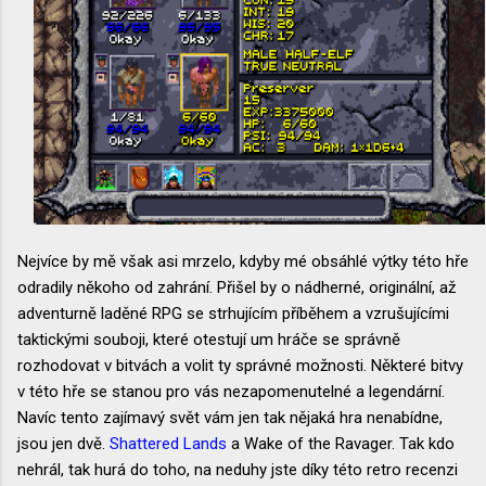
Nejvíce by mě však asi mrzelo, kdyby mé obsáhlé výtky této hře
odradily někoho od zahrání. Přišel by o nádherné, originální, až
adventurně laděné RPG se strhujícím příběhem a vzrušujícími
taktickými souboji, které otestují um hráče se správně
rozhodovat v bitvách a volit ty správné možnosti. Některé bitvy
v této hře se stanou pro vás nezapomenutelné a legendární.
Navíc tento zajímavý svět vám jen tak nějaká hra nenabídne,
jsou jen dvě.
Shattered Lands
a Wake of the Ravager. Tak kdo
nehrál, tak hurá do toho, na neduhy jste díky této retro recenzi