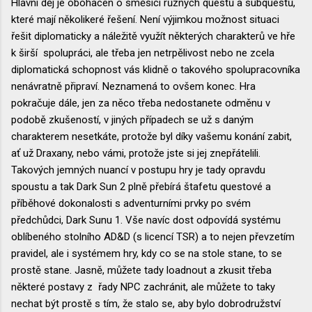
Hlavní děj je obohacen o směsicí různých questů a subquestů,
které mají několikeré řešení. Není výjimkou možnost situaci
řešit diplomaticky a náležitě využít některých charakterů ve hře
k širší spolupráci, ale třeba jen netrpělivost nebo ne zcela
diplomatická schopnost vás klidně o takového spolupracovníka
nenávratně připraví. Neznamená to ovšem konec. Hra
pokračuje dále, jen za něco třeba nedostanete odměnu v
podobě zkušeností, v jiných případech se už s daným
charakterem nesetkáte, protože byl díky vašemu konání zabit,
ať už Draxany, nebo vámi, protože jste si jej znepřátelili.
Takových jemných nuancí v postupu hry je tady opravdu
spoustu a tak Dark Sun 2 plně přebírá štafetu questové a
příběhové dokonalosti s adventurními prvky po svém
předchůdci, Dark Sunu 1. Vše navíc dost odpovídá systému
oblíbeného stolního AD&D (s licencí TSR) a to nejen převzetím
pravidel, ale i systémem hry, kdy co se na stole stane, to se
prostě stane. Jasně, můžete tady loadnout a zkusit třeba
některé postavy z řady NPC zachránit, ale můžete to taky
nechat být prostě s tím, že stalo se, aby bylo dobrodružství