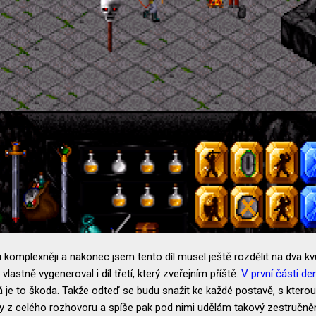
komplexněji a nakonec jsem tento díl musel ještě rozdělit na dva kvů
 vlastně vygeneroval i díl třetí, který zveřejním příště.
V první části de
je to škoda. Takže odteď se budu snažit ke každé postavě, s kterou
y z celého rozhovoru a spíše pak pod nimi udělám takový zestručněn