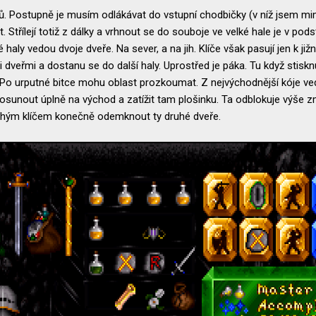
rů. Postupně je musím odlákávat do vstupní chodbičky (v níž jsem 
t. Střílejí totiž z dálky a vrhnout se do souboje ve velké hale je v po
 haly vedou dvoje dveře. Na sever, a na jih. Klíče však pasují jen k j
eřmi a dostanu se do další haly. Uprostřed je páka. Tu když stisknu,
 Po urputné bitce mohu oblast prozkoumat. Z nejvýchodnější kóje ve
 posunout úplně na východ a zatížit tam plošinku. Ta odblokuje výše
uhým klíčem konečně odemknout ty druhé dveře.