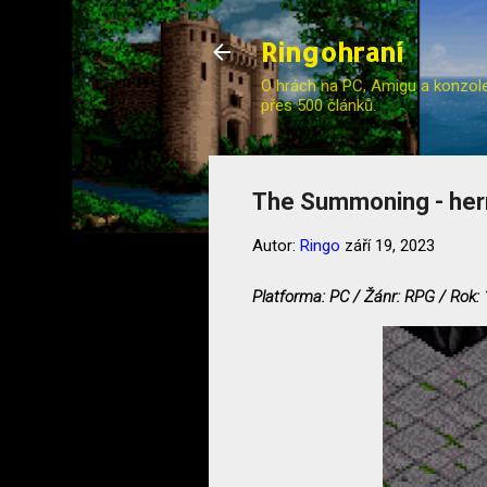
Ringohraní
O hrách na PC, Amigu a konzole (
přes 500 článků.
The Summoning - herní
Autor:
Ringo
září 19, 2023
Platforma: PC / Žánr: RPG / Rok: