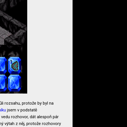
li rozsahu, protože by byl na
níku
jsem v podstatě
 vedu rozhovor, dát alespoň pár
ý výtah z něj, protože rozhovory