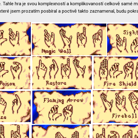
é. Tahle hra je svou komplexností a komplikovaností celkově samé mil
 které jsem prozatím posbíral a poctivě takto zaznamenal, budu pokrač