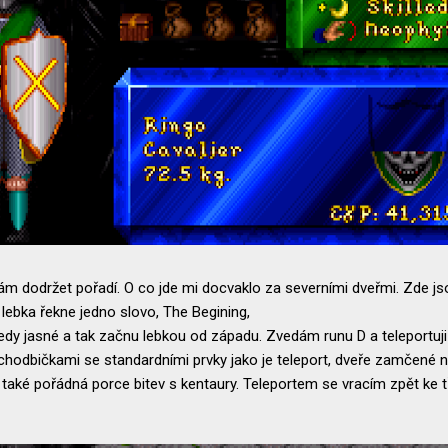
ám dodržet pořadí. O co jde mi docvaklo za severními dveřmi. Zde jsou
á lebka řekne jedno slovo, The Begining,
tedy jasné a tak začnu lebkou od západu. Zvedám runu D a teleportuj
hodbičkami se standardními prvky jako je teleport, dveře zamčené na 
a také pořádná porce bitev s kentaury. Teleportem se vracím zpět ke t