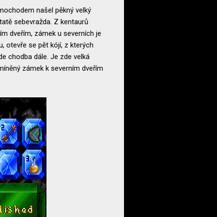
mimochodem našel pěkný velký
dstatě sebevražda. Z kentaurů
ižním dveřím, zámek u severních je
 otevře se pět kójí, z kterých
de chodba dále. Je zde velká
 zmíněný zámek k severním dveřím