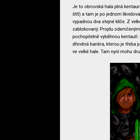
Je to obrovská hala plná kentau
štít) a tam je po jednom likvidova
vypadnou dva stejné klíče. Z velké
zablokovaný. Projdu odemčenými dv
pochopitelně vyběhnou kentauři.
dřevěná bariéra, kterou je třeba
ve velké hale. Tam nyní mohu dr