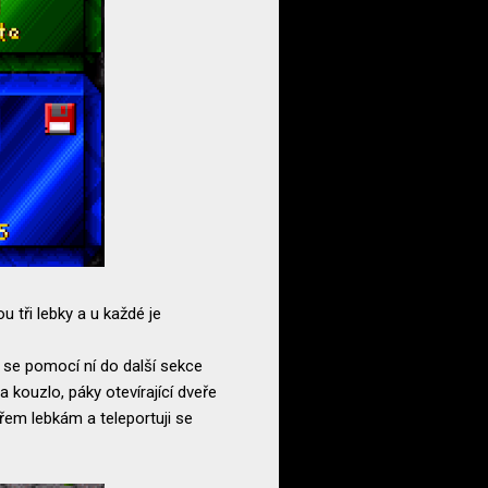
 tři lebky a u každé je
i se pomocí ní do další sekce
kouzlo, páky otevírající dveře
řem lebkám a teleportuji se