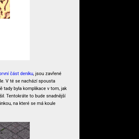
první část deníku
, jsou zavřené
ale. V té se nachází spousta
mě tady byla komplikace v tom, jak
šil. Tentokráte to bude snadnější
inkou, na které se má koule