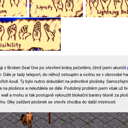
puji z Broken Seal One po otevření brány pečetěmi, čímž jsem ukončil
m. Dále je tady teleport, do něhož vstoupím a ocitnu se v obrovské h
obřích koulí. Ty bylo nutno dokutálet na jednotlivé plošinky. Samozřej
ila na plošince a nekutálela se dále. Podobný problém jsem však už ře
all a mohu si tak postupně vykouzlit blokační bariéry těsně za ploš
tého. Díky zatížení plošinek se otevře chodba do další místnosti.