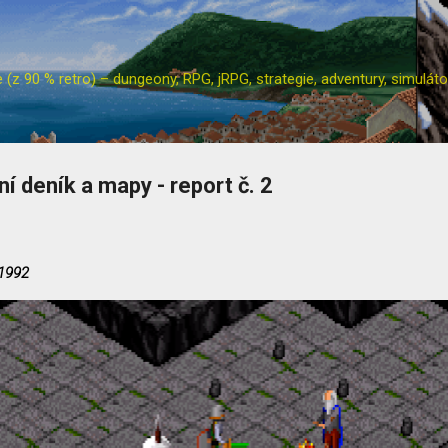
Přeskočit na hlavní obsah
z 90 % retro) – dungeony, RPG, jRPG, strategie, adventury, simulátor
 deník a mapy - report č. 2
 1992