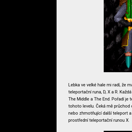
Lebka ve velké hale mi radí, že m
teleportační runa, D, X a R. Každ
The Middle a The End. Pořadí je 
tohoto levelu. Čeká mě průchod c
nebo zhmotňující další teleport 
prostřední teleportační runou X.