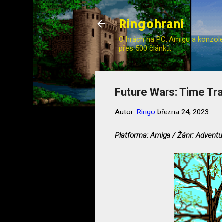
Ringohraní
O hrách na PC, Amigu a konzole (
přes 500 článků.
Future Wars: Time Tra
Autor:
Ringo
března 24, 2023
Platforma: Amiga / Žánr: Adventu