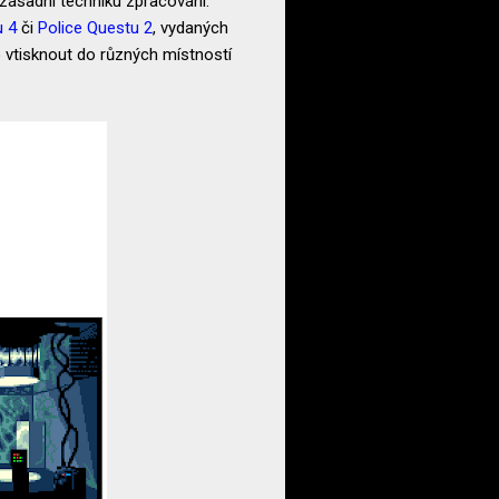
 zásadní techniku zpracování.
u 4
či
Police Questu 2
, vydaných
o vtisknout do různých místností