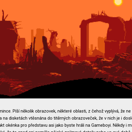
ince. Píší několik obrazovek, některé oblasti, z čehož vyplývá, že ne
a na disketách vtěsnána do titěrných obrazoveček, že v nich je i doslo
fakt okénka pro představu asi jako byste hráli na Gameboyi. Někdy i 