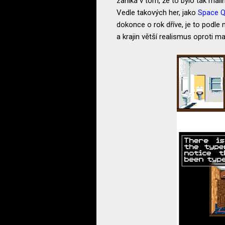
zaniká v tom, že to bylo tak mal
Vedle takových her, jako
Space Q
dokonce o rok dříve, je to podle
a krajin větší realismus oproti