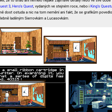
inké, že to snad ani nemělo nějaké zajímavé detaily nebo ve své době
uest 3
,
Hero's Quest
, vydaných ve stejném roce, nebo i
King's Quest
 mě dost ostuda a nic na tom nemění ani fakt, že se grafikům povedl
 malebně laděným Sierrovkám a Lucasovkám.