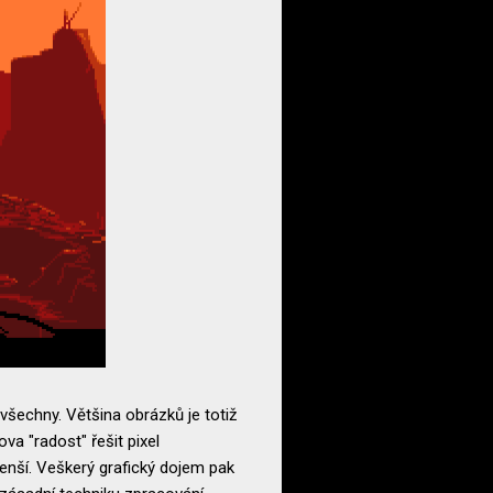
 všechny. Většina obrázků je totiž
va "radost" řešit pixel
menší. Veškerý grafický dojem pak