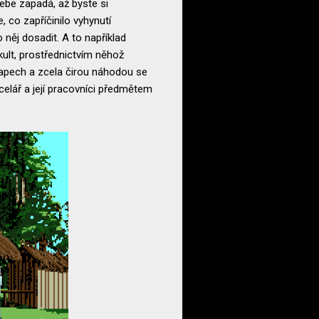
ebe zapadá, až byste si
 co zapříčinilo vyhynutí
něj dosadit. A to například
 kult, prostřednictvím něhož
drapech a zcela čirou náhodou se
celář a její pracovníci předmětem