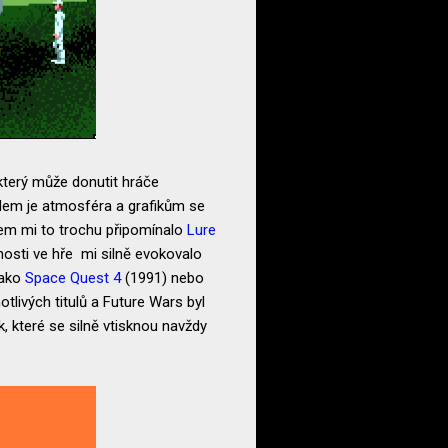
 který může donutit hráče
adem je atmosféra a grafikům se
bem mi to trochu připomínalo
Lure
osti ve hře mi silně evokovalo
jako
Space Quest 4
(1991) nebo
tlivých titulů a Future Wars byl
, které se silně vtisknou navždy