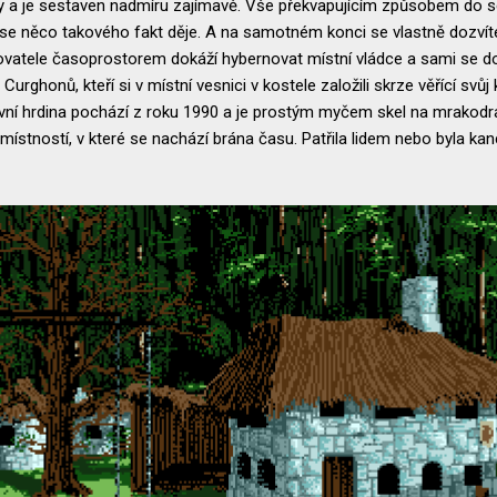
hry a je sestaven nadmíru zajímavě. Vše překvapujícím způsobem do s
 se něco takového fakt děje. A na samotném konci se vlastně dozvíte,
vatele časoprostorem dokáží hybernovat místní vládce a sami se do 
Curghonů, kteří si v místní vesnici v kostele založili skrze věřící svůj
 hlavní hrdina pochází z roku 1990 a je prostým myčem skel na mrako
místností, v které se nachází brána času. Patřila lidem nebo byla kan