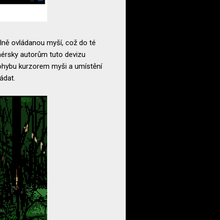
lně ovládanou myší, což do té
nérsky autorům tuto devizu
 pohybu kurzorem myši a umístění
ládat.