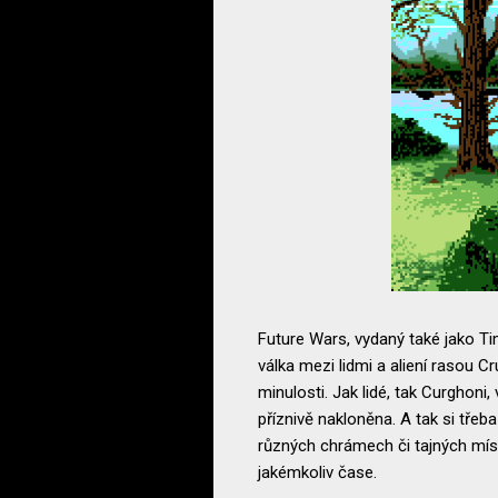
Future Wars, vydaný také jako Ti
válka mezi lidmi a aliení rasou
minulosti. Jak lidé, tak Curghoni
příznivě nakloněna. A tak si tře
různých chrámech či tajných místno
jakémkoliv čase.