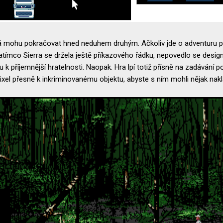
 já mohu pokračovat hned neduhem druhým. Ačkoliv jde o adventuru p
atímco Sierra se držela ještě příkazového řádku, nepovedlo se desig
u k příjemnější hratelnosti. Naopak. Hra lpí totiž přísně na zadávání
xel přesně k inkriminovanému objektu, abyste s ním mohli nějak nak