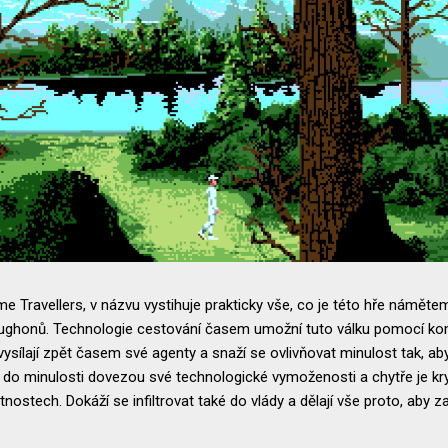
me Travellers, v názvu vystihuje prakticky vše, co je této hře námě
 Crughonů. Technologie cestování časem umožní tuto válku pomocí kom
, vysílají zpět časem své agenty a snaží se ovlivňovat minulost tak, a
ba do minulosti dovezou své technologické vymoženosti a chytře je kry
stech. Dokáží se infiltrovat také do vlády a dělají vše proto, aby zab