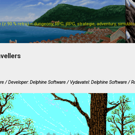
Přeskočit na hlavní obsah
z 90 % retro) – dungeony, RPG, jRPG, strategie, adventury, simulátor
vellers
re / Developer: Delphine Software / Vydavatel: Delphine Software / R