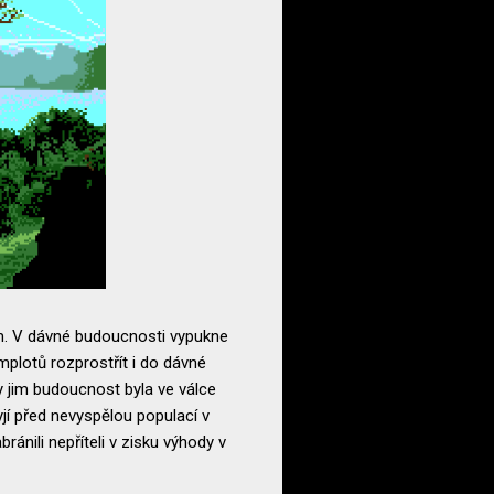
tem. V dávné budoucnosti vypukne
plotů rozprostřít i do dávné
by jim budoucnost byla ve válce
jí před nevyspělou populací v
ránili nepříteli v zisku výhody v