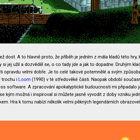
ež dost. A to hlavně proto, že příběh je jedním z mála kladů této hry,
si jej užil a dozvěděl se, o co tady jde a jak to dopadne. Druhým kl
sti opravdu velmi dobře. Je to celé takové potemnělé a svým způso
 trochu i
Loom
(1990) v té středověké části. Naopak období současn
ss software. A zpracování apokalyptické budoucnosti mi připadalo 
se kým možná i inspiroval si můžete jasně vyvodit z doby vzniku jedno
skem. Hra k tomu nabízí několik velmi pěkných legendárních obrazovek