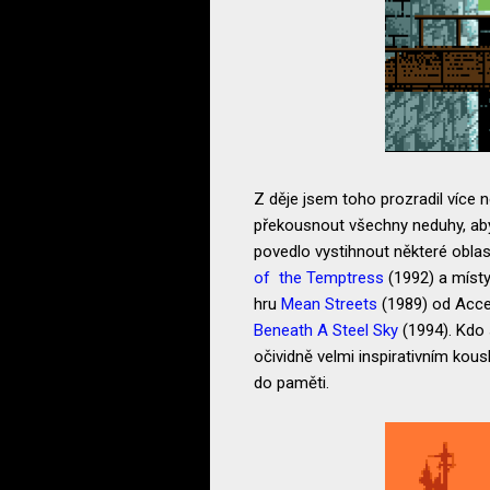
Z děje jsem toho prozradil více n
překousnout všechny neduhy, aby 
povedlo vystihnout některé obla
of the Temptress
(1992) a místy
hru
Mean Streets
(1989) od Acce
Beneath A Steel Sky
(1994). Kdo 
očividně velmi inspirativním kou
do paměti.