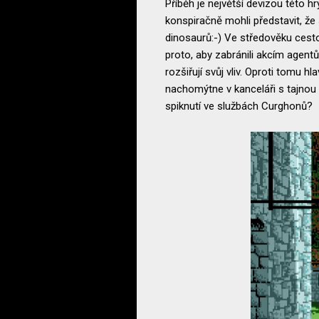
Příběh je největší devizou této 
konspiračně mohli představit, že
dinosaurů:-) Ve středověku cesto
proto, aby zabránili akcím agentů 
rozšiřují svůj vliv. Oproti tomu
nachomýtne v kanceláři s tajnou 
spiknutí ve službách Curghonů?