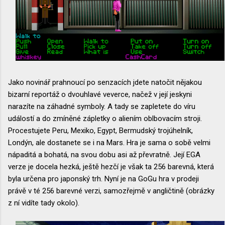
Jako novinář prahnoucí po senzacích jdete natočit nějakou
bizarní reportáž o dvouhlavé veverce, načež v její jeskyni
narazíte na záhadné symboly. A tady se zapletete do víru
událostí a do zmíněné zápletky o aliením oblbovacím stroji.
Procestujete Peru, Mexiko, Egypt, Bermudský trojúhelník,
Londýn, ale dostanete se i na Mars. Hra je sama o sobě velmi
nápaditá a bohatá, na svou dobu asi až převratně. Její EGA
verze je docela hezká, ještě hezčí je však ta 256 barevná, která
byla určena pro japonský trh. Nyní je na GoGu hra v prodeji
právě v té 256 barevné verzi, samozřejmě v angličtině (obrázky
z ní vidíte tady okolo).