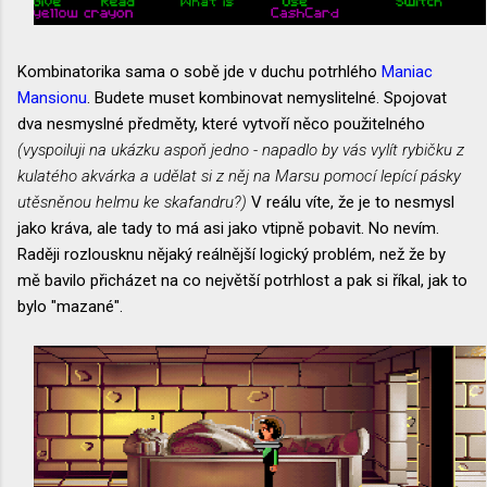
Kombinatorika sama o sobě jde v duchu potrhlého
Maniac
Mansionu
. Budete muset kombinovat nemyslitelné. Spojovat
dva nesmyslné předměty, které vytvoří něco použitelného
(vyspoiluji na ukázku aspoň jedno - napadlo by vás vylít rybičku z
kulatého akvárka a udělat si z něj na Marsu pomocí lepící pásky
utěsněnou helmu ke skafandru?)
V reálu víte, že je to nesmysl
jako kráva, ale tady to má asi jako vtipně pobavit. No nevím.
Raději rozlousknu nějaký reálnější logický problém, než že by
mě bavilo přicházet na co největší potrhlost a pak si říkal, jak to
bylo "mazané".