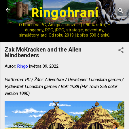
Ringohraní
Přeskočit na hlavní obsah
O hrách na PC, Amigu a konzole (z 90 % retro) –
dungeony, RPG, jRPG, strategie, adventury,
simulátory, atd. Od roku 2019 již přes 500 článků.
Zak McKracken and the Alien
Mindbenders
Autor:
Ringo
května 09, 2022
Platforma: PC / Žánr: Adventure / Developer: Lucasfilm games /
Vydavatel: Lucasfilm games / Rok: 1988 (FM Town 256 color
version 1990)