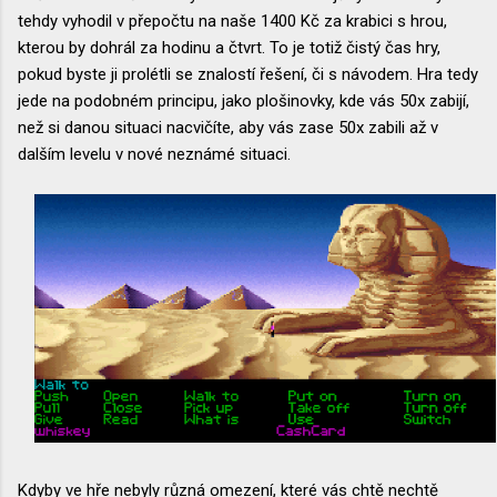
tehdy vyhodil v přepočtu na naše 1400 Kč za krabici s hrou,
kterou by dohrál za hodinu a čtvrt. To je totiž čistý čas hry,
pokud byste ji prolétli se znalostí řešení, či s návodem. Hra tedy
jede na podobném principu, jako plošinovky, kde vás 50x zabijí,
než si danou situaci nacvičíte, aby vás zase 50x zabili až v
dalším levelu v nové neznámé situaci.
Kdyby ve hře nebyly různá omezení, které vás chtě nechtě