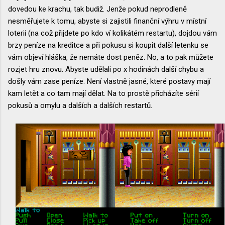
dovedou ke krachu, tak budiž. Jenže pokud neprodleně
nesměřujete k tomu, abyste si zajistili finanční výhru v místní
loterii (na což přijdete po kdo ví kolikátém restartu), dojdou vám
brzy peníze na kreditce a při pokusu si koupit další letenku se
vám objeví hláška, že nemáte dost peněz. No, a to pak můžete
rozjet hru znovu. Abyste udělali po x hodinách další chybu a
došly vám zase peníze. Není vlastně jasné, které postavy mají
kam letět a co tam mají dělat. Na to prostě přicházíte sérií
pokusů a omylu a dalších a dalších restartů.