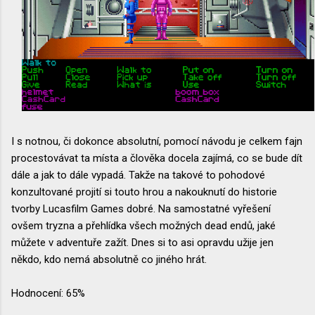
I s notnou, či dokonce absolutní, pomocí návodu je celkem fajn
procestovávat ta místa a člověka docela zajímá, co se bude dít
dále a jak to dále vypadá. Takže na takové to pohodové
konzultované projití si touto hrou a nakouknutí do historie
tvorby Lucasfilm Games dobré. Na samostatné vyřešení
ovšem tryzna a přehlídka všech možných dead endů, jaké
můžete v adventuře zažít. Dnes si to asi opravdu užije jen
někdo, kdo nemá absolutně co jiného hrát.
Hodnocení: 65%