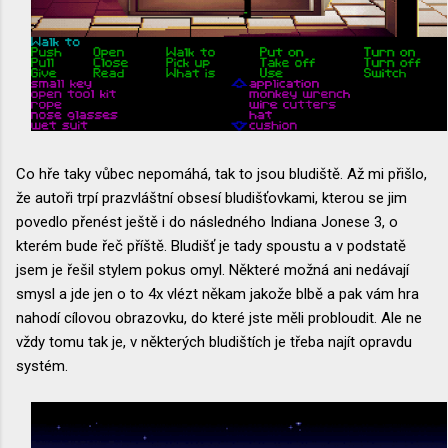
Co hře taky vůbec nepomáhá, tak to jsou bludiště. Až mi přišlo,
že autoři trpí prazvláštní obsesí bludišťovkami, kterou se jim
povedlo přenést ještě i do následného Indiana Jonese 3, o
kterém bude řeč příště. Bludišť je tady spoustu a v podstatě
jsem je řešil stylem pokus omyl. Některé možná ani nedávají
smysl a jde jen o to 4x vlézt někam jakože blbě a pak vám hra
nahodí cílovou obrazovku, do které jste měli probloudit. Ale ne
vždy tomu tak je, v některých bludištích je třeba najít opravdu
systém.