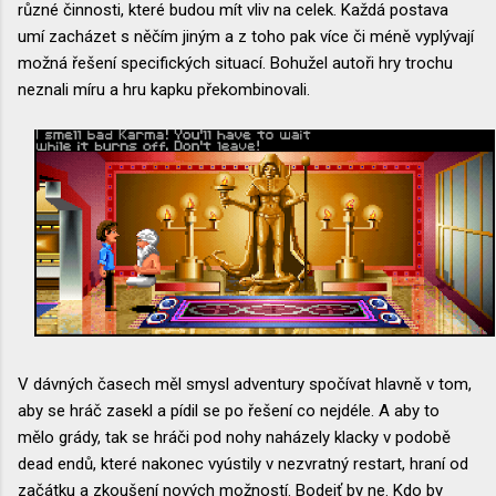
různé činnosti, které budou mít vliv na celek. Každá postava
umí zacházet s něčím jiným a z toho pak více či méně vyplývají
možná řešení specifických situací. Bohužel autoři hry trochu
neznali míru a hru kapku překombinovali.
V dávných časech měl smysl adventury spočívat hlavně v tom,
aby se hráč zasekl a pídil se po řešení co nejdéle. A aby to
mělo grády, tak se hráči pod nohy naházely klacky v podobě
dead endů, které nakonec vyústily v nezvratný restart, hraní od
začátku a zkoušení nových možností. Bodejť by ne. Kdo by