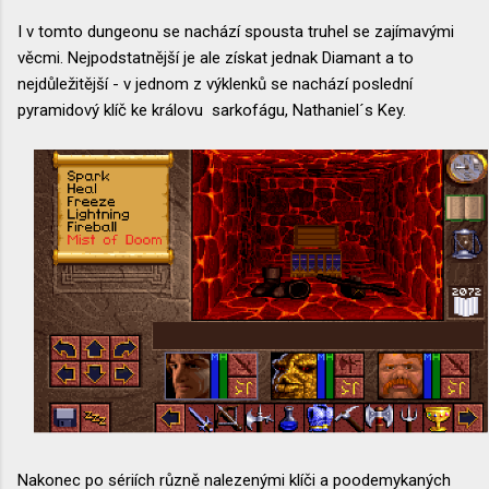
I v tomto dungeonu se nachází spousta truhel se zajímavými
věcmi. Nejpodstatnější je ale získat jednak Diamant a to
nejdůležitější - v jednom z výklenků se nachází poslední
pyramidový klíč ke královu sarkofágu, Nathaniel´s Key.
Nakonec po sériích různě nalezenými klíči a poodemykaných