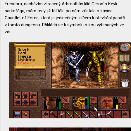
Frendora, nacházím ztracený Arbroathův klíč Geron´s Keyk
sarkofágu, mám tedy již tři.Dále po něm zůstala rukavice
Gauntlet of Force, která je jedinečným klíčem k otevírání pasáží
v tomto dungeonu. Přikládá se k symbolu rukou vytesaných ve
zdi.