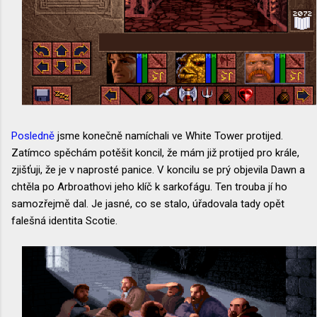
Posledně
jsme konečně namíchali ve White Tower protijed.
Zatímco spěchám potěšit koncil, že mám již protijed pro krále,
zjišťuji, že je v naprosté panice. V koncilu se prý objevila Dawn a
chtěla po Arbroathovi jeho klíč k sarkofágu. Ten trouba jí ho
samozřejmě dal. Je jasné, co se stalo, úřadovala tady opět
falešná identita Scotie.