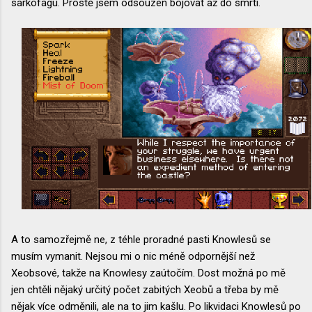
sarkofágu. Prostě jsem odsouzen bojovat až do smrti.
A to samozřejmě ne, z téhle proradné pasti Knowlesů se
musím vymanit. Nejsou mi o nic méně odpornější než
Xeobsové, takže na Knowlesy zaútočím. Dost možná po mě
jen chtěli nějaký určitý počet zabitých Xeobů a třeba by mě
nějak více odměnili, ale na to jim kašlu. Po likvidaci Knowlesů po