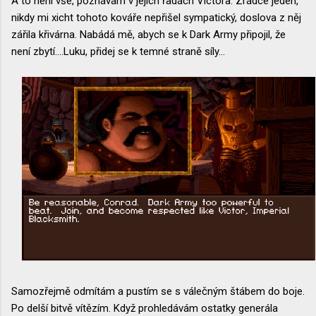
A to není vše, poznávám v jejich řadách Victora. Zrádce jeden,
nikdy mi xicht tohoto kováře nepřišel sympatický, doslova z něj
zářila křivárna. Nabádá mě, abych se k Dark Army připojil, že
není zbytí....Luku, přidej se k temné straně síly...
Samozřejmě odmítám a pustím se s válečným štábem do boje.
Po delší bitvě vítězím. Když prohledávám ostatky generála