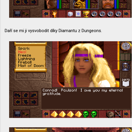
Daří se mi ji vysvobodit díky Diamantu z Dungeons.