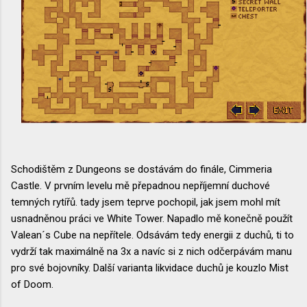
Schodištěm z Dungeons se dostávám do finále, Cimmeria
Castle. V prvním levelu mě přepadnou nepříjemní duchové
temných rytířů. tady jsem teprve pochopil, jak jsem mohl mít
usnadněnou práci ve White Tower. Napadlo mě konečně použít
Valean´s Cube na nepřítele. Odsávám tedy energii z duchů, ti to
vydrží tak maximálně na 3x a navíc si z nich odčerpávám manu
pro své bojovníky. Další varianta likvidace duchů je kouzlo Mist
of Doom.