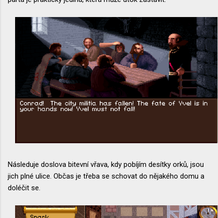
Následuje doslova bitevní vřava, kdy pobíjím desítky orků, jsou
jich plné ulice. Občas je třeba se schovat do nějakého domu a
doléčit se.