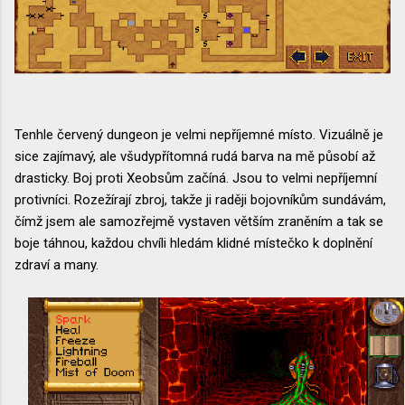
Tenhle červený dungeon je velmi nepříjemné místo. Vizuálně je
sice zajímavý, ale všudypřítomná rudá barva na mě působí až
drasticky. Boj proti Xeobsům začíná. Jsou to velmi nepříjemní
protivníci. Rozežírají zbroj, takže ji raději bojovníkům sundávám,
čímž jsem ale samozřejmě vystaven větším zraněním a tak se
boje táhnou, každou chvíli hledám klidné místečko k doplnění
zdraví a many.