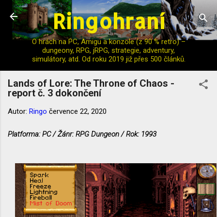
Ringohraní
Přeskočit na hlavní obsah
O hrách na PC, Amigu a konzole (z 90 % retro) –
dungeony, RPG, jRPG, strategie, adventury,
simulátory, atd. Od roku 2019 již přes 500 článků.
Lands of Lore: The Throne of Chaos -
report č. 3 dokončení
Autor:
Ringo
července 22, 2020
Platforma: PC / Žánr: RPG Dungeon / Rok: 1993