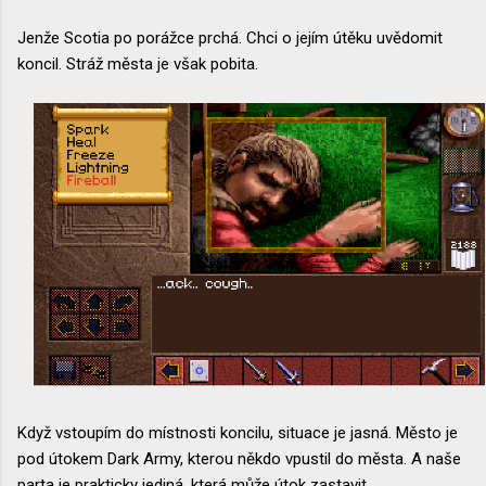
Jenže Scotia po porážce prchá. Chci o jejím útěku uvědomit
koncil. Stráž města je však pobita.
Když vstoupím do místnosti koncilu, situace je jasná. Město je
pod útokem Dark Army, kterou někdo vpustil do města. A naše
parta je prakticky jediná, která může útok zastavit.