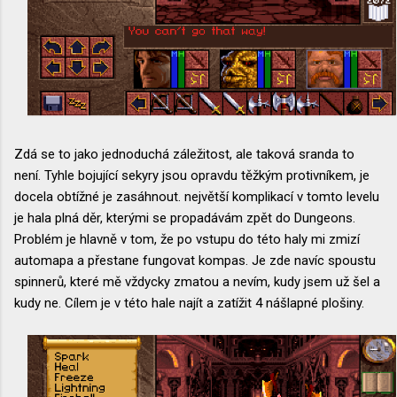
Zdá se to jako jednoduchá záležitost, ale taková sranda to
není. Tyhle bojující sekyry jsou opravdu těžkým protivníkem, je
docela obtížné je zasáhnout. největší komplikací v tomto levelu
je hala plná děr, kterými se propadávám zpět do Dungeons.
Problém je hlavně v tom, že po vstupu do této haly mi zmizí
automapa a přestane fungovat kompas. Je zde navíc spoustu
spinnerů, které mě vždycky zmatou a nevím, kudy jsem už šel a
kudy ne. Cílem je v této hale najít a zatížit 4 nášlapné plošiny.