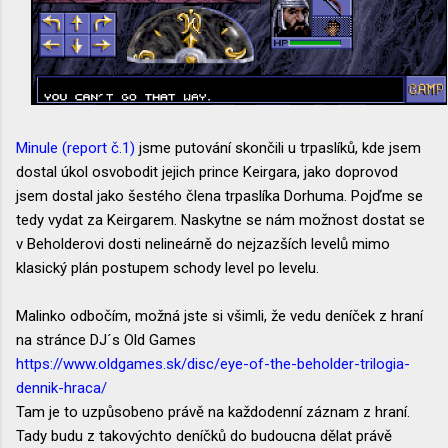
Minule (report č.1)
jsme putování skončili u trpaslíků, kde jsem
dostal úkol osvobodit jejich prince Keirgara, jako doprovod
jsem dostal jako šestého člena trpaslíka Dorhuma. Pojďme se
tedy vydat za Keirgarem. Naskytne se nám možnost dostat se
v Beholderovi dosti nelineárně do nejzazších levelů mimo
klasický plán postupem schody level po levelu.
Malinko odbočím, možná jste si všimli, že vedu deníček z hraní
na stránce DJ´s Old Games
https://www.oldgames.sk/disc/eye-of-the-beholder-trilogia-
dennik-hraca/
Tam je to uzpůsobeno právě na každodenní záznam z hraní.
Tady budu z takovýchto deníčků do budoucna dělat právě