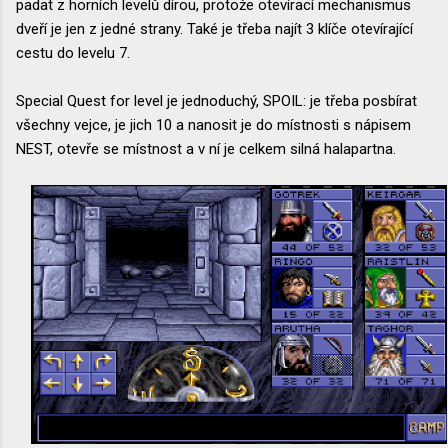
padat z horních levelů dírou, protože otevírací mechanismus
dveří je jen z jedné strany. Také je třeba najít 3 klíče otevírající
cestu do levelu 7.
Special Quest for level je jednoduchý, SPOIL: je třeba posbírat
všechny vejce, je jich 10 a nanosit je do místnosti s nápisem
NEST, otevře se místnost a v ní je celkem silná halapartna.