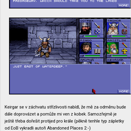
Keirgar se v záchvatu střízlivosti nabídl, že mě za odměnu bude
dále doprovázet a pomůže mi ven z kobek. Samozřejmě je
ještě třeba dořešit protijed pro krále (pěkně tenhle typ zápletky
od EoB vykradli autoři Abandoned Places 2:-)