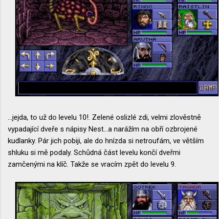
...jejda, to už do levelu 10!. Zelené oslizlé zdi, velmi zlověstně
vypadající dveře s nápisy Nest...a narážím na obří ozbrojené
kudlanky. Pár jich pobiji, ale do hnízda si netroufám, ve větším
shluku si mě podaly. Schůdná část levelu končí dveřmi
zamčenými na klíč. Takže se vracím zpět do levelu 9.