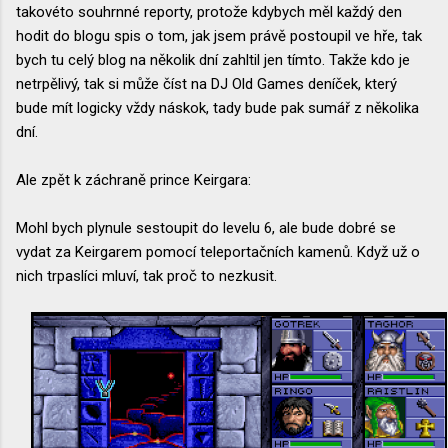
takovéto souhrnné reporty, protože kdybych měl každý den
hodit do blogu spis o tom, jak jsem právě postoupil ve hře, tak
bych tu celý blog na několik dní zahltil jen tímto. Takže kdo je
netrpělivý, tak si může číst na DJ Old Games deníček, který
bude mít logicky vždy náskok, tady bude pak sumář z několika
dní.
Ale zpět k záchraně prince Keirgara:
Mohl bych plynule sestoupit do levelu 6, ale bude dobré se
vydat za Keirgarem pomocí teleportačních kamenů. Když už o
nich trpaslíci mluví, tak proč to nezkusit.