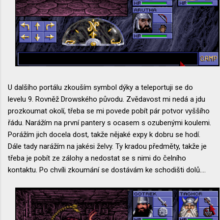
U dalšího portálu zkouším symbol dýky a teleportuji se do
levelu 9. Rovněž Drowského původu. Zvědavost mi nedá a jdu
prozkoumat okolí, třeba se mi povede pobít pár potvor vyššího
řádu. Narážím na první pantery s ocasem s ozubenými koulemi.
Porážím jich docela dost, takže nějaké expy k dobru se hodí.
Dále tady narážím na jakési želvy. Ty kradou předměty, takže je
třeba je pobít ze zálohy a nedostat se s nimi do čelního
kontaktu. Po chvíli zkoumání se dostávám ke schodišti dolů....