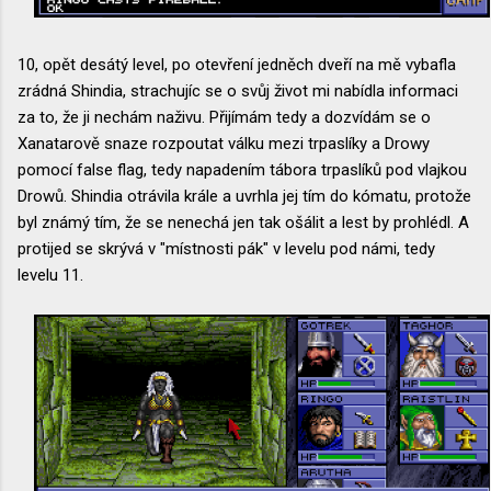
10, opět desátý level, po otevření jedněch dveří na mě vybafla
zrádná Shindia, strachujíc se o svůj život mi nabídla informaci
za to, že ji nechám naživu. Přijímám tedy a dozvídám se o
Xanatarově snaze rozpoutat válku mezi trpaslíky a Drowy
pomocí false flag, tedy napadením tábora trpaslíků pod vlajkou
Drowů. Shindia otrávila krále a uvrhla jej tím do kómatu, protože
byl známý tím, že se nenechá jen tak ošálit a lest by prohlédl. A
protijed se skrývá v "místnosti pák" v levelu pod námi, tedy
levelu 11.