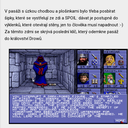
V pasáži s úzkou chodbou a plošinkami bylo třeba posbírat
šipky, které se vystřelují ze zdi a SPOIL: dávat je postupně do
výklenků, které otevírají stěny, jen to člověka musí napadnout :-)
Za těmito zdmi se skrývá poslední klíč, který odemkne pasáž
do království Drowů.