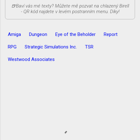
Amiga
Dungeon
Eye of the Beholder
Report
RPG
Strategic Simulations Inc.
TSR
Westwood Associates
K
o
m
e
n
t
á
ř