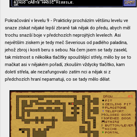
Pokračování v levelu 9 - Prakticky procházím většinu levelu ve
snaze získat nějaké lepší zbraně tak nějak do předu, abych měl
trochu snazší boje v předchozích neprojitých levelech. Asi
největším ziskem je tedy meč Severious od padlého paladina,
jehož zbroj i kosti beru s sebou. Na čem jsem se tady zasekl,
tak místnost s několika tlačítky spouštějící střely, mělo by se to
mačkat asi v nějakém pořadí, zkouším vždycky tlačítko, kam
doletí střela, ale nezafungovalo zatím nci a nějak si z
předchozích hraní nepamatuji, co se tady mělo dělat.