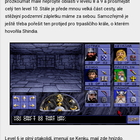
prozkoumat malé neprojité oblasti v levelu 8 a 9 a prošmejdit
celý ten level 10. Stále je přede mnou velká část cesty, ale
stěžejní podzemní zápletku máme za sebou. Samozřejmě je
ještě třeba pořešit ten protijed pro trpasličího krále, o kterém
hovořila Shindia.
Level 6 je plný ptakolidí, jmenují se Kenku, mají zde hnízdo.