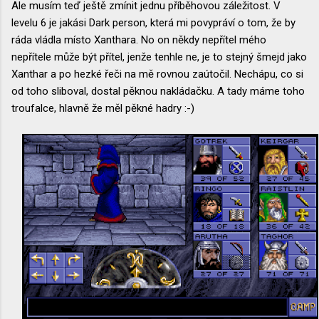
Ale musím teď ještě zmínit jednu příběhovou záležitost. V
levelu 6 je jakási Dark person, která mi povypráví o tom, že by
ráda vládla místo Xanthara. No on někdy nepřítel mého
nepřítele může být přítel, jenže tenhle ne, je to stejný šmejd jako
Xanthar a po hezké řeči na mě rovnou zaútočil. Nechápu, co si
od toho sliboval, dostal pěknou nakládačku. A tady máme toho
troufalce, hlavně že měl pěkné hadry :-)