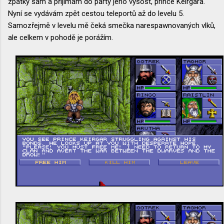
zpátky sám a přijímám do party jeho výsost, prince Keirgara.
Nyní se vydávám zpět cestou teleportů až do levelu 5.
Samozřejmě v levelu mě čeká smečka narespawnovaných vlků,
ale celkem v pohodě je porážím.