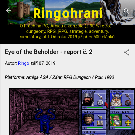
Ringohraní
Přeskočit na hlavní obsah
O hrách na PC, Amigu a konzole (z 90 % retro) –
dungeony, RPG, jRPG, strategie, adventury,
simulátory, atd. Od roku 2019 již přes 500 článků.
Eye of the Beholder - report č. 2
Autor:
Ringo
září 07, 2019
Platforma: Amiga AGA / Žánr: RPG Dungeon / Rok: 1990