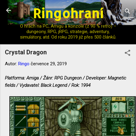
Ringohraní
Přeskočit na hlavní obsah
O hrách na PC, Amigu a konzole (z 90 % retro) –
dungeony, RPG, jRPG, strategie, adventury,
simulátory, atd. Od roku 2019 již přes 500 článků.
Crystal Dragon
Autor:
Ringo
července 29, 2019
Platforma: Amiga / Žánr: RPG Dungeon / Developer: Magnetic
fields / Vydavatel: Black Legend / Rok: 1994