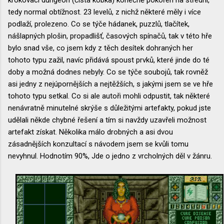
tedy normal obtížnost. 23 levelů, z nichž některé měly i více
podlaží, prolezeno. Co se týče hádanek, puzzlů, tlačítek,
nášlapných plošin, propadlišť, časových spínačů, tak v této hře
bylo snad vše, co jsem kdy z těch desítek dohraných her
tohoto typu zažil, navíc přidává spoust prvků, které jinde do té
doby a možná dodnes nebyly. Co se týče soubojů, tak rovněž
asi jedny z nejúpornějších a nejtěžších, s jakými jsem se ve hře
tohoto typu setkal. Co si ale autoři mohli odpustit, tak některé
nenávratně minutelné skrýše s důležitými artefakty, pokud jste
udělali někde chybné řešení a tím si navždy uzavřeli možnost
artefakt získat. Několika málo drobných a asi dvou
zásadnějších konzultací s návodem jsem se kvůli tomu
nevyhnul. Hodnotím 90%, Jde o jedno z vrcholných děl v žánru.