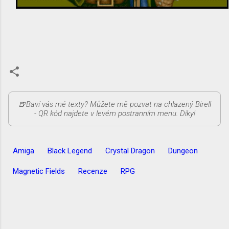
Amiga
Black Legend
Crystal Dragon
Dungeon
Magnetic Fields
Recenze
RPG
K
o
m