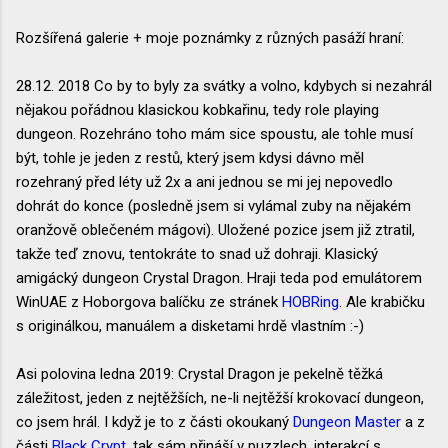
Rozšířená galerie + moje poznámky z různých pasáží hraní:
28.12. 2018 Co by to byly za svátky a volno, kdybych si nezahrál
nějakou pořádnou klasickou kobkařinu, tedy role playing
dungeon. Rozehráno toho mám sice spoustu, ale tohle musí
být, tohle je jeden z restů, který jsem kdysi dávno měl
rozehraný před léty už 2x a ani jednou se mi jej nepovedlo
dohrát do konce (posledně jsem si vylámal zuby na nějakém
oranžově oblečeném mágovi). Uložené pozice jsem již ztratil,
takže teď znovu, tentokráte to snad už dohraji. Klasický
amigácký dungeon Crystal Dragon. Hraji teda pod emulátorem
WinUAE z Hoborgova balíčku ze stránek
HOBRing
. Ale krabičku
s originálkou, manuálem a disketami hrdě vlastním :-)
Asi polovina ledna 2019: Crystal Dragon je pekelně těžká
záležitost, jeden z nejtěžších, ne-li nejtěžší krokovací dungeon,
co jsem hrál. I když je to z části okoukaný
Dungeon Master
a z
části
Black Crypt
, tak sám přináší v puzzlech, interakcí s