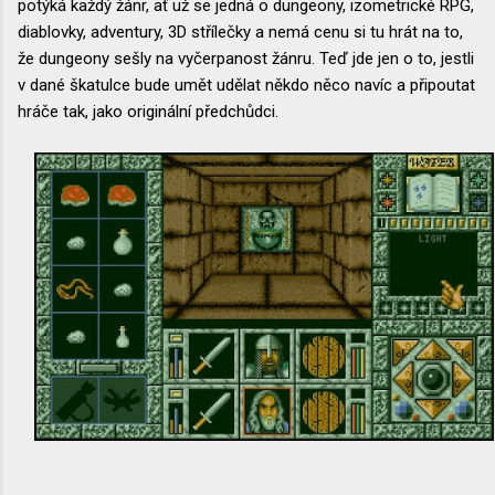
potýká každý žánr, ať už se jedná o dungeony, izometrické RPG,
diablovky, adventury, 3D střílečky a nemá cenu si tu hrát na to,
že dungeony sešly na vyčerpanost žánru. Teď jde jen o to, jestli
v dané škatulce bude umět udělat někdo něco navíc a připoutat
hráče tak, jako originální předchůdci.