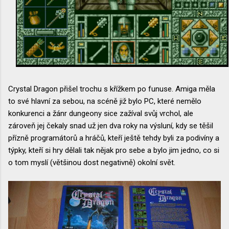
Crystal Dragon přišel trochu s křížkem po funuse. Amiga měla
to své hlavní za sebou, na scéně již bylo PC, které nemělo
konkurenci a žánr dungeony sice zažíval svůj vrchol, ale
zároveň jej čekaly snad už jen dva roky na výsluní, kdy se těšil
přízně programátorů a hráčů, kteří ještě tehdy byli za podivíny a
týpky, kteří si hry dělali tak nějak pro sebe a bylo jim jedno, co si
o tom myslí (většinou dost negativně) okolní svět.