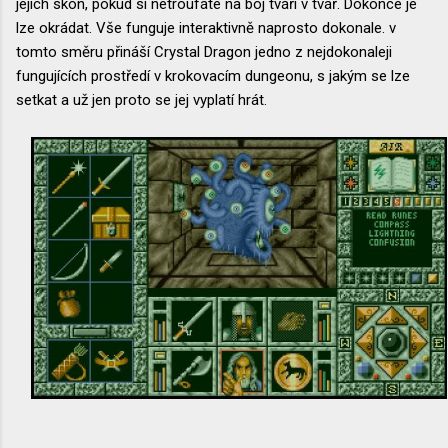
jejich skon, pokud si netroufáte na boj tváří v tvář. Dokonce je
lze okrádat. Vše funguje interaktivně naprosto dokonale. v
tomto směru přináší Crystal Dragon jedno z nejdokonaleji
fungujících prostředí v krokovacím dungeonu, s jakým se lze
setkat a už jen proto se jej vyplatí hrát.