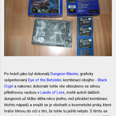
Po hrách jako byl dokonalý
Dungeon Master
, graficky
vyšperkovaný
Eye of the Beholder
, kombinací obojího -
Black
Crypt
a nakonec dokonale tohle vše skloubeno se silnou
příběhovou vazbou v
Lands of Lore
, mohli autoři dalších
dungeonů už těžko dělta něco jiného, než přinášet kombinaci
těchto nápadů a snažit se je obohatit o kosmetické prvky, které
hráče trknou do očí s tím, že tohle tu ještě nebylo. S tímto se