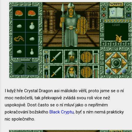
I když hře Crystal Dragon asi málokdo věřil, proto jsme se o ní
moc nedočetli, tak překvapivě zvládá svou roli více než
uspokojivě. Dost často se o ní mluví jako o nepřímém
pokračování božského
Black Cryptu
, byť s ním nemá prakticky
nic společného.