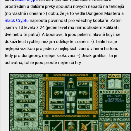
prostředím a dalšími prvky spoustu nových nápadů na tehdejší
(no vlastně i dnešní :-) dobu, že je to vedle Dungeon Mastera a
Black Cryptu
naprostá povinnost pro všechny kobkaře. Zatím
jsem v 13 levelu z 24 (jeden level má mimochodem kolikrát i
dvě nebo tři patra). A bossové, ti jsou pekelní, hlavně když se
dokáží léčit rychleji než jim udělujete zranění :-) Tahle hra je
nejlepší vizitkou pro jeden z nejlepších žánrů v herní historii,
tedy pro dungeony, nejlépe krokovací :-) Jinak grafika....ta je
úchvatná, tohle jsou prostě nejhezčí hry.