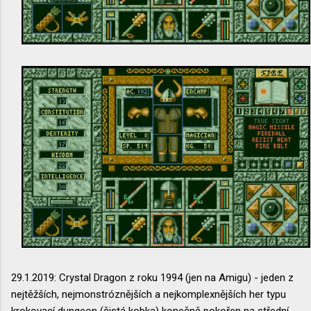
29.1.2019: Crystal Dragon z roku 1994 (jen na Amigu) - jeden z
nejtěžších, nejmonstróznějších a nejkomplexnějších her typu
krokovací dungeon (čistá kobka) konečně pokořen na střední,