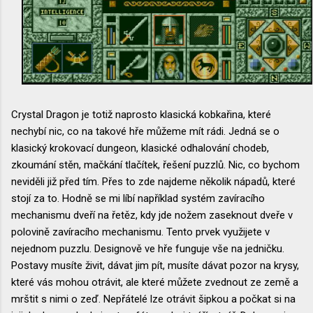
Crystal Dragon je totiž naprosto klasická kobkařina, které
nechybí nic, co na takové hře můžeme mít rádi. Jedná se o
klasický krokovací dungeon, klasické odhalování chodeb,
zkoumání stěn, mačkání tlačítek, řešení puzzlů. Nic, co bychom
neviděli již před tím. Přes to zde najdeme několik nápadů, které
stojí za to. Hodně se mi líbí například systém zavíracího
mechanismu dveří na řetěz, kdy jde nožem zaseknout dveře v
polovině zavíracího mechanismu. Tento prvek využijete v
nejednom puzzlu. Designově ve hře funguje vše na jedničku.
Postavy musíte živit, dávat jim pít, musíte dávat pozor na krysy,
které vás mohou otrávit, ale které můžete zvednout ze země a
mrštit s nimi o zeď. Nepřátelé lze otrávit šipkou a počkat si na