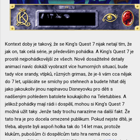
Kontext doby je takový, že se King's Quest 7 nijak netají tím, že
jak on, tak celá série, je především pohádka. A King's Quest 7 je
prostě nejpohádkovější ze všech. Nově dosažitelné detaily
animací navíc dokáží vyobrazit více humorných situací, bude
tady více srandy, vtípků, různých grimas, že je-li vám cca nějak
do 7 let, uplácáte se smíchy po stehnech a budete hltat děj
jako jakoukoliv jinou napínavou Disneyovku pro děti s
nadšeným pohledem batolete koukajícího na Teletubbies. A
jelikož pohádky mají rádi i dospělí, mohou si King's Quest 7
možná užít taky. Jenže tady trochu narazíme na další fakt. Že
tato hra je pro docela omezené publikum. Pokud nejste dítě, je
třeba, abyste byli aspoň holka tak do 14 let max, protože
klukům, pubošům či dospělcům tato hra nemá moc co