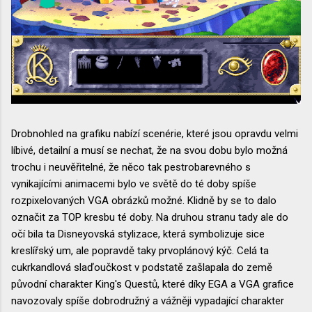
Drobnohled na grafiku nabízí scenérie, které jsou opravdu velmi
líbivé, detailní a musí se nechat, že na svou dobu bylo možná
trochu i neuvěřitelné, že něco tak pestrobarevného s
vynikajícími animacemi bylo ve světě do té doby spíše
rozpixelovaných VGA obrázků možné. Klidně by se to dalo
označit za TOP kresbu té doby. Na druhou stranu tady ale do
očí bila ta Disneyovská stylizace, která symbolizuje sice
kreslířský um, ale popravdě taky prvoplánový kýč. Celá ta
cukrkandlová slaďoučkost v podstatě zašlapala do země
původní charakter King's Questů, které díky EGA a VGA grafice
navozovaly spíše dobrodružný a vážněji vypadající charakter