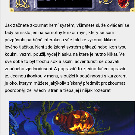
Jak začnete zkoumat herní systém, všimnete si, že ovládání se
tady smrsklo jen na samotný kurzor myši, který se sám
přizpůsobí patřičné interakci a vše tak lze vykonat klikem
levého tlačítka. Není zde žádný systém příkazů nebo ikon typu
koukni, vezmi, použij, vydej hlásku, na které je nutno klikat. Ve
své době to byl trochu šok a skalní adventuristi se obávali
značného zjednodušení. A popravdě to zjednodušení opravdu
je. Jedinou ikonkou v menu, sloužící k součinnosti s kurzorem,
je oko, kterým můžete jakýkoliv získaný předmět prozkoumat
podrobněji ze všech stran a třeba jej i nějak rozebrat.