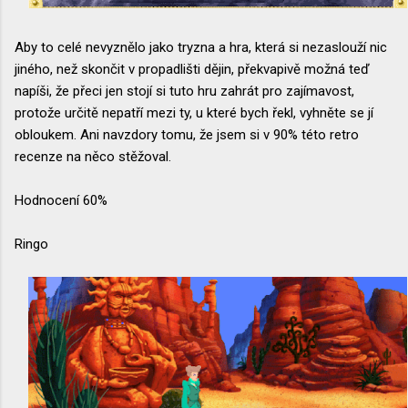
Aby to celé nevyznělo jako tryzna a hra, která si nezaslouží nic
jiného, než skončit v propadlišti dějin, překvapivě možná teď
napíši, že přeci jen stojí si tuto hru zahrát pro zajímavost,
protože určitě nepatří mezi ty, u které bych řekl, vyhněte se jí
obloukem. Ani navzdory tomu, že jsem si v 90% této retro
recenze na něco stěžoval.
Hodnocení 60%
Ringo