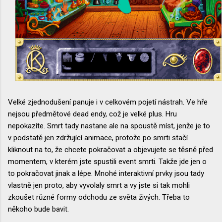
Velké zjednodušení panuje i v celkovém pojetí nástrah. Ve hře
nejsou předmětové dead endy, což je velké plus. Hru
nepokazíte. Smrt tady nastane ale na spoustě míst, jenže je to
v podstatě jen zdržující animace, protože po smrti stačí
kliknout na to, že chcete pokračovat a objevujete se těsně před
momentem, v kterém jste spustili event smrti. Takže jde jen o
to pokračovat jinak a lépe. Mnohé interaktivní prvky jsou tady
vlastně jen proto, aby vyvolaly smrt a vy jste si tak mohli
zkoušet různé formy odchodu ze světa živých. Třeba to
někoho bude bavit.