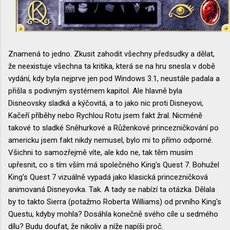
Znamená to jedno. Zkusit zahodit všechny předsudky a dělat,
že neexistuje všechna ta kritika, která se na hru snesla v době
vydání, kdy byla nejprve jen pod Windows 3.1, neustále padala a
přišla s podivným systémem kapitol. Ale hlavně byla
Disneovsky sladká a kýčovitá, a to jako nic proti Disneyovi,
Kačeří příběhy nebo Rychlou Rotu jsem fakt žral. Nicméně
takové to sladké Sněhurkové a Růženkové princezničkování po
americku jsem fakt nikdy nemusel, bylo mi to přímo odporné.
Všichni to samozřejmě víte, ale kdo ne, tak těm musím
upřesnit, co s tím vším má společného King's Quest 7. Bohužel
King's Quest 7 vizuálně vypadá jako klasická princezničková
animovaná Disneyovka. Tak. A tady se nabízí ta otázka. Dělala
by to takto Sierra (potažmo Roberta Williams) od prvního King's
Questu, kdyby mohla? Dosáhla konečně svého cíle u sedmého
dílu? Budu doufat, že nikoliv a níže napíši proč.