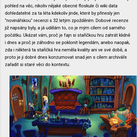
pohled na věc, nikoliv nějaké obecné floskule či wiki data
dohledatelné za ta léta kdekoliv jinde, které by přinesly jen
"novinářskou" recenzi s 32 letým zpožděním. Dobové recenze
již napsány byly, a já udělám to, co je mým cílem od samého
počátku. Ukázat vám, proč je fajn si stařičkou hru zahrát klidně
i dnes a proč je záhodno se poklonit legendám, anebo naopak,
zda i některá ta stařičká hra neměla kvality ani ve své době, a
proto je ji dobré dnes konzumovat snad jen s cílem archiváře
zařadit si staré věci do kontextu.