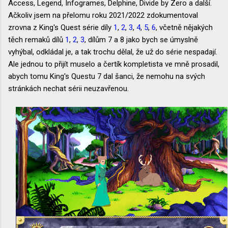
Access, Legend, Infogrames, Delphine, Divide by Zero a další.
Ačkoliv jsem na přelomu roku 2021/2022 zdokumentoval
zrovna z King's Quest série díly
1
,
2
,
3
,
4
,
5
,
6
, včetně nějakých
těch remaků dílů
1
,
2
,
3
, dílům 7 a 8 jako bych se úmyslně
vyhýbal, odkládal je, a tak trochu dělal, že už do série nespadají.
Ale jednou to přijít muselo a čertík kompletista ve mně prosadil,
abych tomu King's Questu 7 dal šanci, že nemohu na svých
stránkách nechat sérii neuzavřenou.