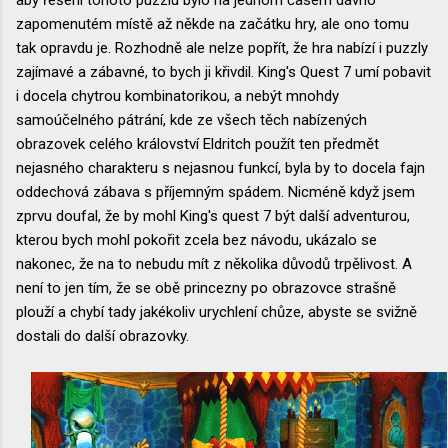
aby řešení tohoto puzzlu bylo na jednom časem dávno
zapomenutém místě až někde na začátku hry, ale ono tomu
tak opravdu je. Rozhodně ale nelze popřít, že hra nabízí i puzzly
zajímavé a zábavné, to bych ji křivdil. King's Quest 7 umí pobavit
i docela chytrou kombinatorikou, a nebýt mnohdy
samoúčelného pátrání, kde ze všech těch nabízených
obrazovek celého království Eldritch použít ten předmět
nejasného charakteru s nejasnou funkcí, byla by to docela fajn
oddechová zábava s příjemným spádem. Nicméně když jsem
zprvu doufal, že by mohl King's quest 7 být další adventurou,
kterou bych mohl pokořit zcela bez návodu, ukázalo se
nakonec, že na to nebudu mít z několika důvodů trpělivost. A
není to jen tím, že se obě princezny po obrazovce strašně
plouží a chybí tady jakékoliv urychlení chůze, abyste se svižně
dostali do další obrazovky.