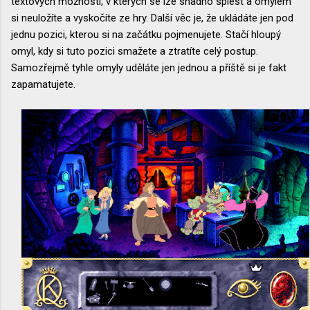
textových možností, v kterých se lze snadno splést a omylem
si neuložíte a vyskočíte ze hry. Další věc je, že ukládáte jen pod
jednu pozici, kterou si na začátku pojmenujete. Stačí hloupý
omyl, kdy si tuto pozici smažete a ztratíte celý postup.
Samozřejmě tyhle omyly uděláte jen jednou a příště si je fakt
zapamatujete.