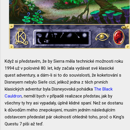
Když si představím, že by Sierra měla technické možnosti roku
1994 už v polovině 80. let, kdy začala vydávat své klasické
quest adventury, a dám-li si to do souvislosti, že koketování s
Disneyem nebylo Sieře cizí, jelikož jedna z těch prvních
klasických adventur byla Disneyovská pohádka
The Black
Cauldron
, neměl bych v případě realizace představ, jak by
všechny ty hry asi vypadaly, úplně klidné spaní. Než se dostanu
k důvodům mého znepokojení, musím jedním následujícím
odstavcem předeslat pár okolností ohledně toho, proč o King's
Questu 7 píši až teď.