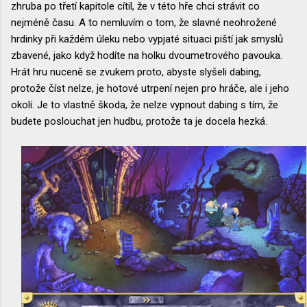
zhruba po třetí kapitole cítil, že v této hře chci strávit co
nejméně času. A to nemluvím o tom, že slavné neohrožené
hrdinky při každém úleku nebo vypjaté situaci piští jak smyslů
zbavené, jako když hodíte na holku dvoumetrového pavouka.
Hrát hru nuceně se zvukem proto, abyste slyšeli dabing,
protože číst nelze, je hotové utrpení nejen pro hráče, ale i jeho
okolí. Je to vlastně škoda, že nelze vypnout dabing s tím, že
budete poslouchat jen hudbu, protože ta je docela hezká.