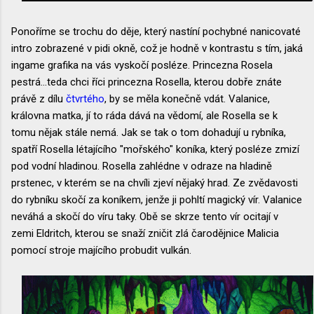
Ponoříme se trochu do děje, který nastíní pochybné nanicovaté
intro zobrazené v pidi okně, což je hodně v kontrastu s tím, jaká
ingame grafika na vás vyskočí posléze. Princezna Rosela
pestrá...teda chci říci princezna Rosella, kterou dobře znáte
právě z dílu
čtvrtého
, by se měla konečně vdát. Valanice,
královna matka, jí to ráda dává na vědomí, ale Rosella se k
tomu nějak stále nemá. Jak se tak o tom dohadují u rybníka,
spatří Rosella létajícího "mořského" koníka, který posléze zmizí
pod vodní hladinou. Rosella zahlédne v odraze na hladině
prstenec, v kterém se na chvíli zjeví nějaký hrad. Ze zvědavosti
do rybníku skočí za koníkem, jenže ji pohltí magický vír. Valanice
neváhá a skočí do víru taky. Obě se skrze tento vír ocitají v
zemi Eldritch, kterou se snaží zničit zlá čarodějnice Malicia
pomocí stroje majícího probudit vulkán.