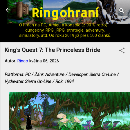
Ringohraní
Přeskočit na hlavní obsah
O hrách na PC, Amigu a konzole (z 90 % retro) –
dungeony, RPG, jRPG, strategie, adventury,
simulátory, atd. Od roku 2019 již přes 500 článků.
King's Quest 7: The Princeless Bride
Autor:
Ringo
května 06, 2026
Platforma: PC / Žánr: Adventure / Developer: Sierra On-Line /
Vydavatel: Sierra On-Line / Rok: 1994