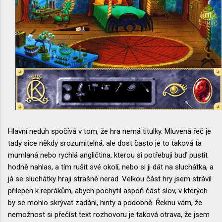
Hlavní neduh spočívá v tom, že hra nemá titulky. Mluvená řeč je
tady sice někdy srozumitelná, ale dost často je to taková ta
mumlaná nebo rychlá angličtina, kterou si potřebuji buď pustit
hodně nahlas, a tím rušit své okolí, nebo si ji dát na sluchátka, a
já se sluchátky hraji strašně nerad. Velkou část hry jsem strávil
přilepen k reprákům, abych pochytil aspoň část slov, v kterých
by se mohlo skrývat zadání, hinty a podobně. Řeknu vám, že
nemožnost si přečíst text rozhovoru je taková otrava, že jsem