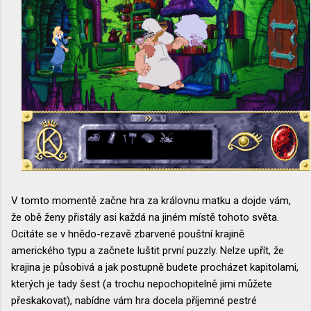
V tomto momentě začne hra za královnu matku a dojde vám,
že obě ženy přistály asi každá na jiném místě tohoto světa.
Ocitáte se v hnědo-rezavě zbarvené pouštní krajině
amerického typu a začnete luštit první puzzly. Nelze upřít, že
krajina je působivá a jak postupně budete procházet kapitolami,
kterých je tady šest (a trochu nepochopitelně jimi můžete
přeskakovat), nabídne vám hra docela příjemné pestré