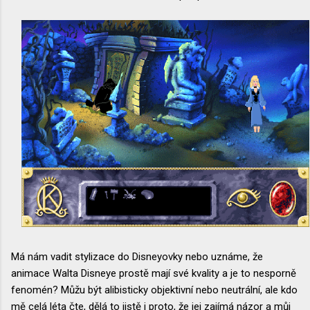
Má nám vadit stylizace do Disneyovky nebo uznáme, že
animace Walta Disneye prostě mají své kvality a je to nesporně
fenomén? Můžu být alibisticky objektivní nebo neutrální, ale kdo
mě celá léta čte, dělá to jistě i proto, že jej zajímá názor a můj