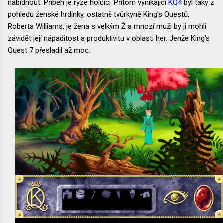
nabídnout. Příběh je ryze holčičí. Přitom vynikající
KQ4
byl taky z
pohledu ženské hrdinky, ostatně tvůrkyně King's Questů,
Roberta Williams, je žena s velkým Ž a mnozí muži by ji mohli
závidět její nápaditost a produktivitu v oblasti her. Jenže King's
Quest 7 přesladil až moc.