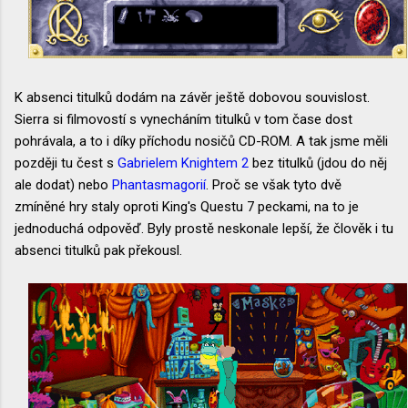
K absenci titulků dodám na závěr ještě dobovou souvislost.
Sierra si filmovostí s vynecháním titulků v tom čase dost
pohrávala, a to i díky příchodu nosičů CD-ROM. A tak jsme měli
později tu čest s
Gabrielem Knightem 2
bez titulků (jdou do něj
ale dodat) nebo
Phantasmagorií
. Proč se však tyto dvě
zmíněné hry staly oproti King's Questu 7 peckami, na to je
jednoduchá odpověď. Byly prostě neskonale lepší, že člověk i tu
absenci titulků pak překousl.