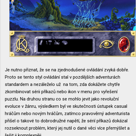
Je nutno přiznat, že se na zjednodušené ovládání zvyká dobře.
Proto se tento styl ovládání stal v pozdějších adventurách
standardem a nezáleželo už na tom, zda dokážete chytře
zkombinovat sérii příkazů nebo ikon v menu pro vyřešení
puzzlu. Na druhou stranu co se mohlo jevit jako revoluční
evoluce v žánru, výsledkem byl ve skutečnosti ústupek casual
hráčům nebo novým hráčům, zatímco pravověrný adventurista
přišel o takové to dobrodružné napětí, že sérií příkazů dokázal
rozseknout problém, který jej nutil o dané věci více přemýšlet a
řešit ji komplexněji.