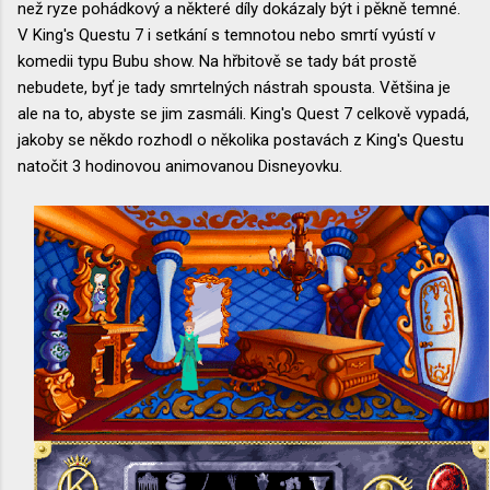
než ryze pohádkový a některé díly dokázaly být i pěkně temné.
V King's Questu 7 i setkání s temnotou nebo smrtí vyústí v
komedii typu Bubu show. Na hřbitově se tady bát prostě
nebudete, byť je tady smrtelných nástrah spousta. Většina je
ale na to, abyste se jim zasmáli. King's Quest 7 celkově vypadá,
jakoby se někdo rozhodl o několika postavách z King's Questu
natočit 3 hodinovou animovanou Disneyovku.