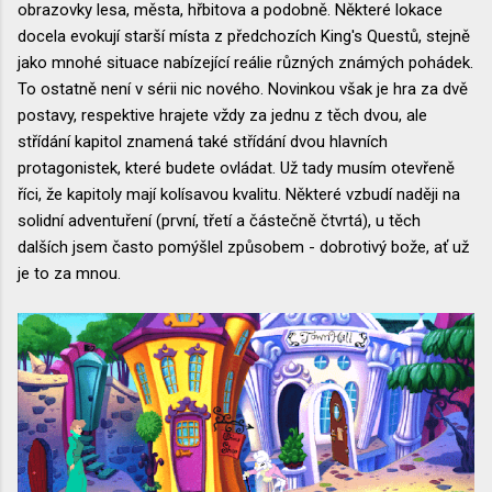
obrazovky lesa, města, hřbitova a podobně. Některé lokace
docela evokují starší místa z předchozích King's Questů, stejně
jako mnohé situace nabízející reálie různých známých pohádek.
To ostatně není v sérii nic nového. Novinkou však je hra za dvě
postavy, respektive hrajete vždy za jednu z těch dvou, ale
střídání kapitol znamená také střídání dvou hlavních
protagonistek, které budete ovládat. Už tady musím otevřeně
říci, že kapitoly mají kolísavou kvalitu. Některé vzbudí naději na
solidní adventuření (první, třetí a částečně čtvrtá), u těch
dalších jsem často pomýšlel způsobem - dobrotivý bože, ať už
je to za mnou.